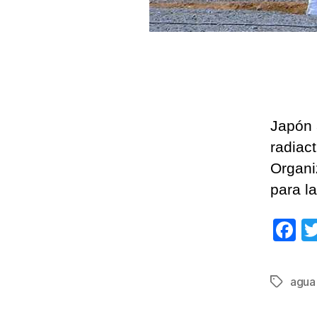
Japón 
radiact
Organi
para l
F
a
c
agua 
Etiqueta
e