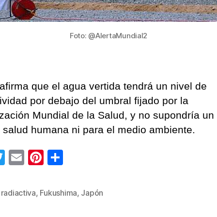
Foto: @AlertaMundial2
afirma que el agua vertida tendrá un nivel de
ividad por debajo del umbral fijado por la
zación Mundial de la Salud, y no supondría un 
a salud humana ni para el medio ambiente.
T
E
Pi
C
wi
m
nt
o
tt
ail
er
m
radiactiva
,
Fukushima
,
Japón
s
er
e
p