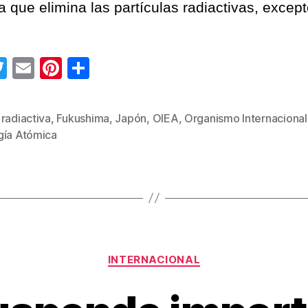
a que elimina las partículas radiactivas, except
T
E
Pi
C
wi
m
nt
o
tt
ail
er
m
radiactiva
,
Fukushima
,
Japón
,
OIEA
,
Organismo Internacional
s
er
e
p
gía Atómica
st
ar
tir
Categorías
INTERNACIONAL