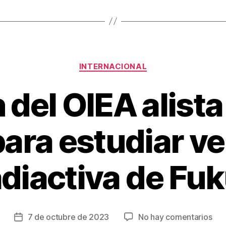
st
ar
tir
Categorías
INTERNACIONAL
 del OIEA alista 
ara estudiar ve
adiactiva de Fu
en
7 de octubre de 2023
No hay comentarios
Fecha