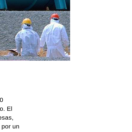
00
o. El
esas,
 por un