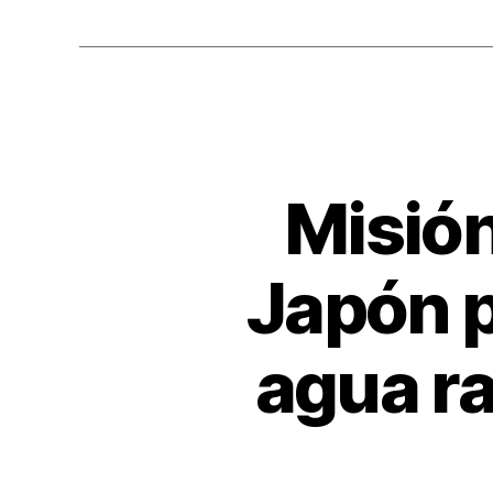
b
o
o
k
Misión
Japón p
agua r