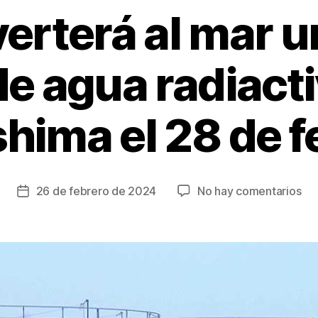
erterá al mar 
de agua radiact
hima el 28 de f
en
26 de febrero de 2024
No hay comentarios
Fecha
Ja
de
ver
la
al
entrada
ma
un
nu
lot