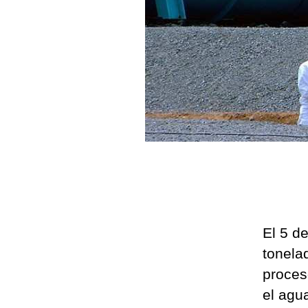
El 5 d
tonela
proces
el agu