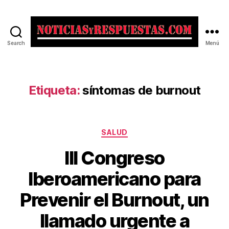
Search
Menú
Noticias
y
Respuestas
Etiqueta:
síntomas de burnout
Categorías
SALUD
III Congreso
Iberoamericano para
Prevenir el Burnout, un
llamado urgente a