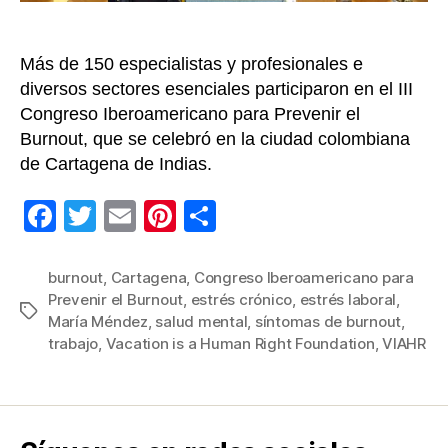
trab
Más de 150 especialistas y profesionales e
diversos sectores esenciales participaron en el III
Congreso Iberoamericano para Prevenir el
Burnout, que se celebró en la ciudad colombiana
de Cartagena de Indias.
F
T
E
Pi
C
a
wi
m
nt
o
c
tt
ail
er
m
burnout
,
Cartagena
,
Congreso Iberoamericano para
Prevenir el Burnout
,
estrés crónico
,
estrés laboral
,
e
er
e
p
Etiquetas
María Méndez
,
salud mental
,
síntomas de burnout
,
b
st
ar
trabajo
,
Vacation is a Human Right Foundation
,
VIAHR
o
tir
o
k