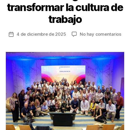
transformar la cultura de
trabajo
en
4 de diciembre de 2025
No hay comentarios
Fecha
III
de
Con
la
Ibe
entrada
par
Prev
el
Burn
un
lla
urg
a
tran
la
cult
de