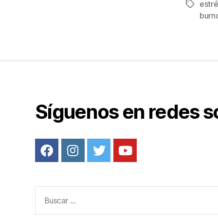
e
estré
Etiqueta
b
burn
o
o
k
Síguenos en redes s
Buscar: