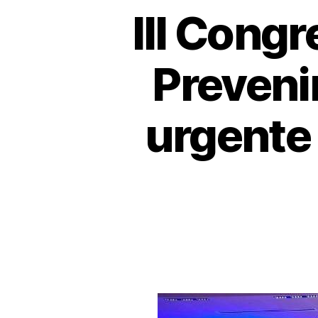
III Cong
Preveni
urgente 