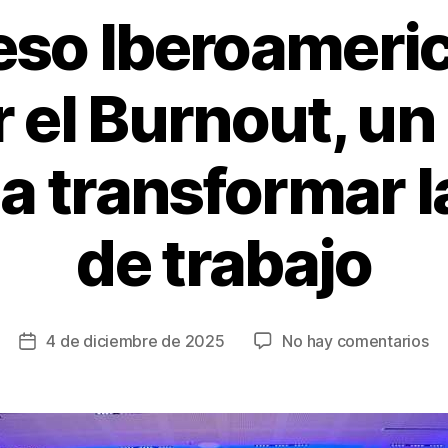
reso Iberoameri
r el Burnout, un
a transformar l
de trabajo
en
4 de diciembre de 2025
No hay comentarios
Fecha
III
de
Co
la
Ib
entrada
pa