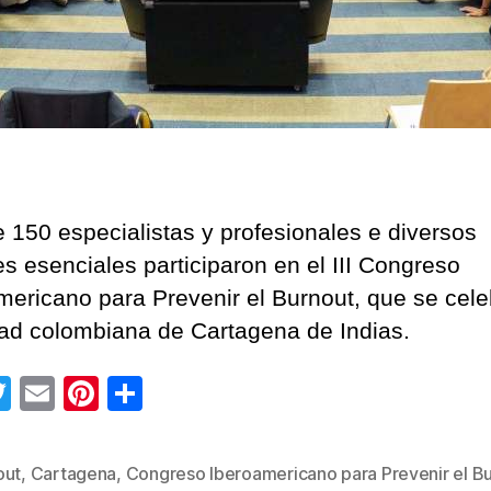
 150 especialistas y profesionales e diversos
es esenciales participaron en el III Congreso
mericano para Prevenir el Burnout, que se cele
dad colombiana de Cartagena de Indias.
T
E
Pi
C
wi
m
nt
o
tt
ail
er
m
out
,
Cartagena
,
Congreso Iberoamericano para Prevenir el B