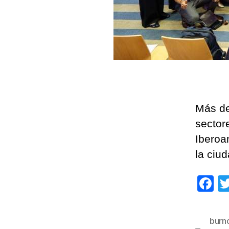
Más de
sector
Iberoa
la ciu
F
a
c
burn