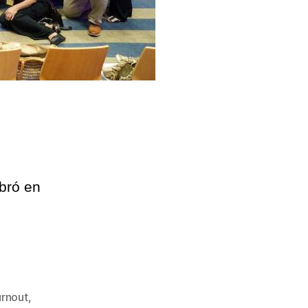
bró en
urnout
,