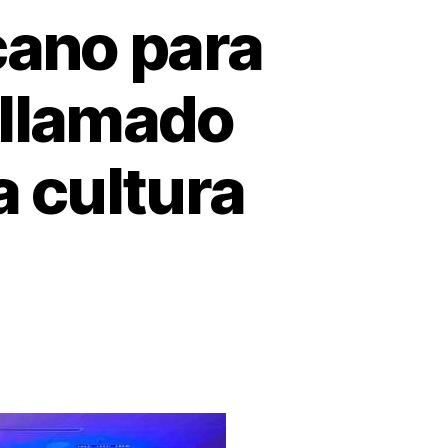
cano para
 llamado
a cultura
ngreso
eroamericano
ra