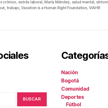
er
e
p
s crónico
,
estrés laboral
,
María Méndez
,
salud mental
,
síntom
s
st
ar
out
,
trabajo
,
Vacation is a Human Right Foundation
,
VIAHR
tir
ociales
Categoría
Nación
Bogotá
Comunidad
Deportes
Fútbol