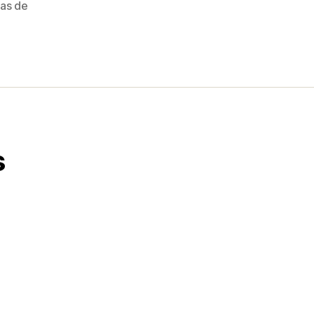
as de
s