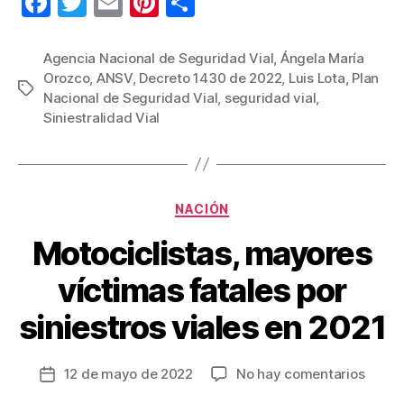
F
T
E
Pi
C
a
wi
m
nt
o
c
tt
ail
er
m
Agencia Nacional de Seguridad Vial
,
Ángela María
Orozco
,
ANSV
,
Decreto 1430 de 2022
,
Luis Lota
,
Plan
e
er
e
p
Etiquetas
Nacional de Seguridad Vial
,
seguridad vial
,
b
st
ar
Siniestralidad Vial
o
tir
o
k
Categorías
NACIÓN
Motociclistas, mayores
víctimas fatales por
siniestros viales en 2021
en
12 de mayo de 2022
No hay comentarios
Fecha
Motoci
de