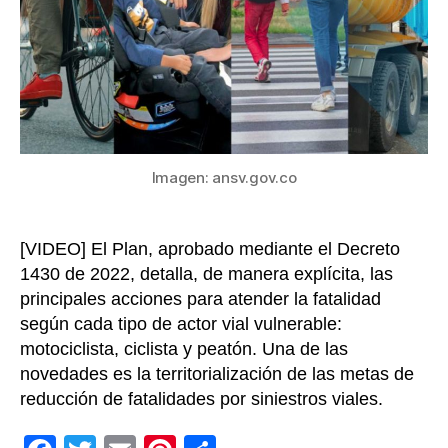
2022-
2031,
reduc
en
un
50%
las
fatal
Imagen: ansv.gov.co
por
sinies
viales
[VIDEO] El Plan, aprobado mediante el Decreto
1430 de 2022, detalla, de manera explícita, las
principales acciones para atender la fatalidad
según cada tipo de actor vial vulnerable:
motociclista, ciclista y peatón. Una de las
novedades es la territorialización de las metas de
reducción de fatalidades por siniestros viales.