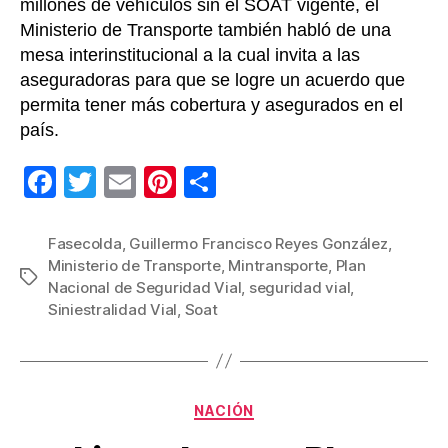
millones de vehículos sin el SOAT vigente, el
Ministerio de Transporte también habló de una
mesa interinstitucional a la cual invita a las
aseguradoras para que se logre un acuerdo que
permita tener más cobertura y asegurados en el
país.
F
T
E
Pi
C
a
wi
m
nt
o
c
tt
ail
er
m
Fasecolda
,
Guillermo Francisco Reyes González
,
Ministerio de Transporte
,
Mintransporte
,
Plan
e
er
e
p
Etiquetas
Nacional de Seguridad Vial
,
seguridad vial
,
b
st
ar
Siniestralidad Vial
,
Soat
o
tir
o
k
Categorías
NACIÓN