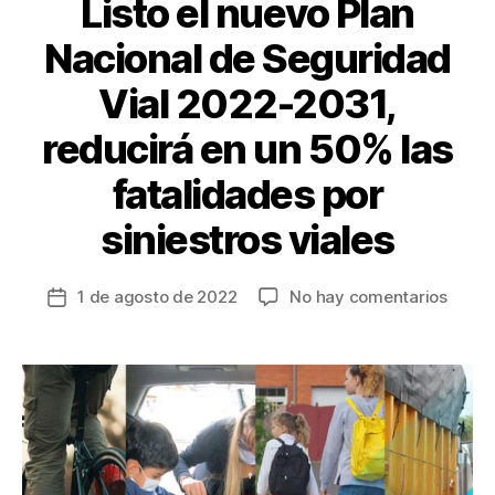
Listo el nuevo Plan
Nacional de Seguridad
Vial 2022-2031,
reducirá en un 50% las
fatalidades por
siniestros viales
en
1 de agosto de 2022
No hay comentarios
Fecha
Listo
de
el
la
nuevo
entrada
Plan
Nacio
de
Segur
Vial