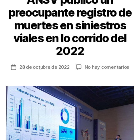
preocupante registro de
muertes en siniestros
viales en lo corrido del
2022
en
28 de octubre de 2022
No hay comentarios
Fecha
ANS
de
publ
la
un
entrada
preo
regis
de
muer
en
sinie
viale