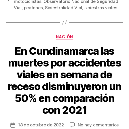
motociclistas
,
Observatorio Nacional de Seguridad
b
st
ar
Vial
,
peatones
,
Siniestralidad Vial
,
siniestros viales
o
tir
o
k
Categorías
NACIÓN
En Cundinamarca las
muertes por accidentes
viales en semana de
receso disminuyeron un
50% en comparación
con 2021
en
18 de octubre de 2022
No hay comentarios
Fecha