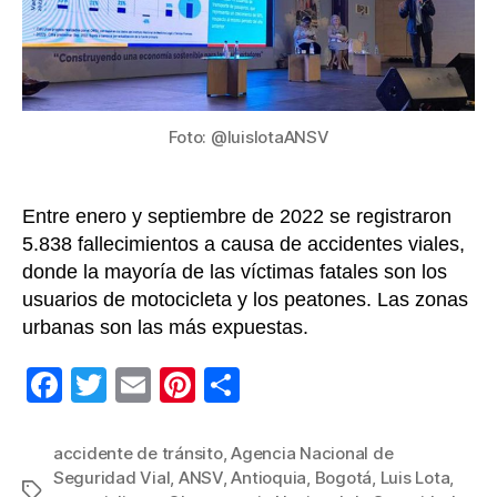
en
lo
corr
del
202
Foto: @luislotaANSV
Entre enero y septiembre de 2022 se registraron
5.838 fallecimientos a causa de accidentes viales,
donde la mayoría de las víctimas fatales son los
usuarios de motocicleta y los peatones. Las zonas
urbanas son las más expuestas.
F
T
E
Pi
C
a
wi
m
nt
o
c
tt
ail
er
m
accidente de tránsito
,
Agencia Nacional de
Seguridad Vial
,
ANSV
,
Antioquia
,
Bogotá
,
Luis Lota
,
e
er
e
p
Etiquetas