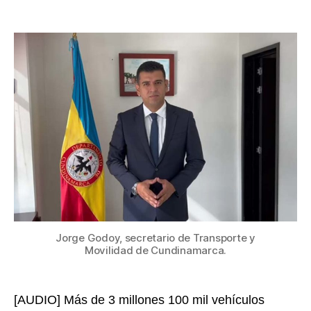
En
de
Cund
la
las
entrada
muer
por
acci
viale
en
sem
de
rece
dism
un
50%
en
comp
Jorge Godoy, secretario de Transporte y
con
Movilidad de Cundinamarca.
2021
[AUDIO] Más de 3 millones 100 mil vehículos