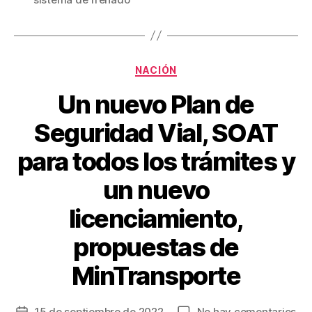
o
k
Categorías
NACIÓN
Un nuevo Plan de
Seguridad Vial, SOAT
para todos los trámites y
un nuevo
licenciamiento,
propuestas de
MinTransporte
en
15 de septiembre de 2022
No hay comentarios