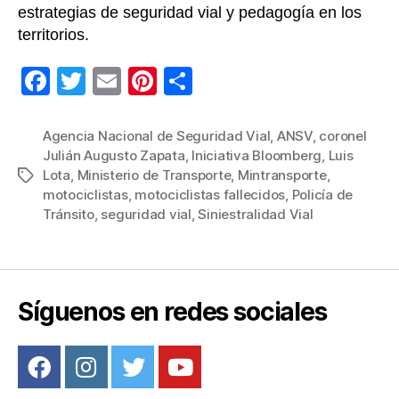
estrategias de seguridad vial y pedagogía en los
territorios.
F
T
E
Pi
C
a
wi
m
nt
o
c
tt
ail
er
m
Agencia Nacional de Seguridad Vial
,
ANSV
,
coronel
Julián Augusto Zapata
,
Iniciativa Bloomberg
,
Luis
e
er
e
p
Lota
,
Ministerio de Transporte
,
Mintransporte
,
Etiquetas
b
st
ar
motociclistas
,
motociclistas fallecidos
,
Policía de
Tránsito
,
seguridad vial
,
Siniestralidad Vial
o
tir
o
k
Síguenos en redes sociales