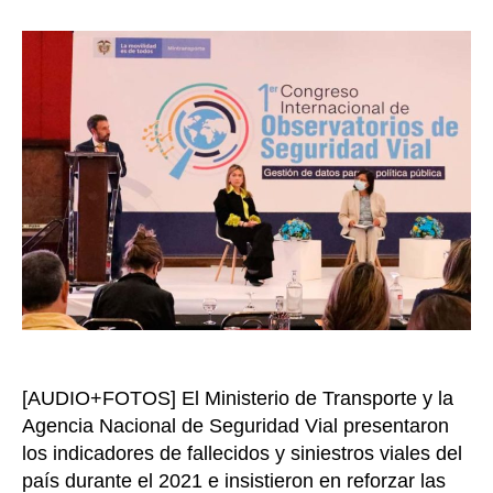
mayor
la
vícti
entrada
fatale
por
sinies
viales
en
2021
[AUDIO+FOTOS] El Ministerio de Transporte y la
Agencia Nacional de Seguridad Vial presentaron
los indicadores de fallecidos y siniestros viales del
país durante el 2021 e insistieron en reforzar las