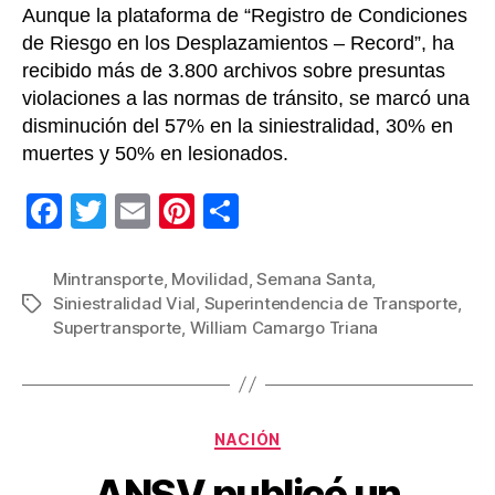
Aunque la plataforma de “Registro de Condiciones
de Riesgo en los Desplazamientos – Record”, ha
recibido más de 3.800 archivos sobre presuntas
violaciones a las normas de tránsito, se marcó una
disminución del 57% en la siniestralidad, 30% en
muertes y 50% en lesionados.
F
T
E
Pi
C
a
wi
m
nt
o
c
tt
ail
er
m
Mintransporte
,
Movilidad
,
Semana Santa
,
Siniestralidad Vial
,
Superintendencia de Transporte
,
Etiquetas
e
er
e
p
Supertransporte
,
William Camargo Triana
b
st
ar
o
tir
o
Categorías
NACIÓN
k
ANSV publicó un