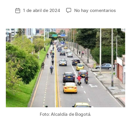
en
1 de abril de 2024
No hay comentarios
Fecha
Más
de
de
la
9,3
entrada
millone
de
vehícul
se
moviliz
por
las
vías
nacion
en
Seman
Santa
Foto: Alcaldía de Bogotá.