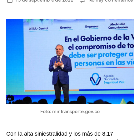
Fecha
Un
de
nu
la
Pla
entrada
de
Se
Via
SO
pa
to
los
trá
y
un
nu
lic
pr
Foto: mintransporte.gov.co
de
Min
Con la alta siniestralidad y los más de 8,17