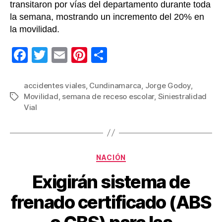
transitaron por vías del departamento durante toda
la semana, mostrando un incremento del 20% en
la movilidad.
F
T
E
Pi
C
a
wi
m
nt
o
c
tt
ail
er
m
accidentes viales
,
Cundinamarca
,
Jorge Godoy
,
Movilidad
,
semana de receso escolar
,
Siniestralidad
Etiquetas
e
er
e
p
Vial
b
st
ar
o
tir
o
Categorías
NACIÓN
k
Exigirán sistema de
frenado certificado (ABS