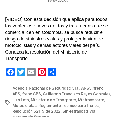
Foto: ANSV
[VIDEO] Con esta decisión que aplica para todos
los vehículos nuevos de dos y tres ruedas que se
comercialicen en Colombia, se busca reducir el
riesgo de siniestros viales y proteger la vida de
motociclistas y demás actores viales del país.
Conozca la resolución del Ministerio de
Transporte.
F
T
E
Pi
C
a
wi
m
nt
o
c
tt
ail
er
m
Agencia Nacional de Seguridad Vial
,
ANSV
,
freno
ABS
,
freno CBS
,
Guillermo Francisco Reyes González
,
e
er
e
p
Luis Lota
,
Ministerio de Transporte
,
Mintransporte
,
Etiquetas
b
st
ar
Motocicletas
,
Reglamento Técnico para frenos
,
Resolución 62115 de 2022
,
Siniestralidad Vial
,
o
tir
sistema de frenado