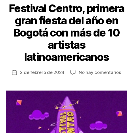
Festival Centro, primera
gran fiesta del año en
Bogotá con más de 10
artistas
latinoamericanos
en
2 de febrero de 2024
No hay comentarios
Fecha
Festiv
de
Centr
la
prime
entrada
gran
fiesta
del
año
en
Bogo