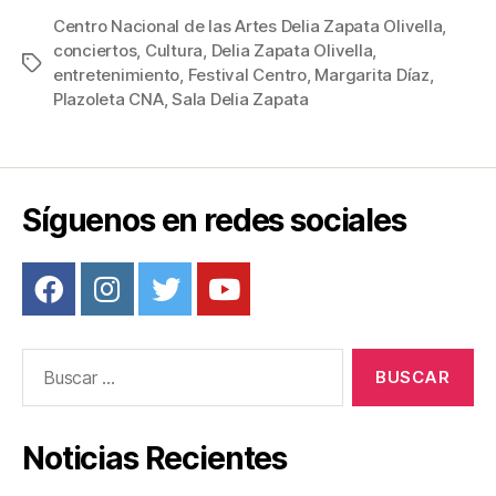
c
tt
ail
er
m
Centro Nacional de las Artes Delia Zapata Olivella
,
conciertos
,
Cultura
,
Delia Zapata Olivella
,
e
er
e
p
Etiquetas
entretenimiento
,
Festival Centro
,
Margarita Díaz
,
b
st
ar
Plazoleta CNA
,
Sala Delia Zapata
o
tir
o
k
Síguenos en redes sociales
Buscar:
Noticias Recientes