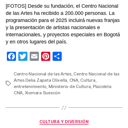
trae
[FOTOS] Desde su fundación, el Centro Nacional
el
2025
de las Artes ha recibido a 200.000 personas. La
programación para el 2025 incluirá nuevas franjas
y la presentación de artistas nacionales e
internacionales, y proyectos especiales en Bogotá
y en otros lugares del país.
F
T
E
Pi
C
a
wi
m
nt
o
c
tt
ail
er
m
Centro Nacional de las Artes
,
Centro Nacional de las
Artes Delia Zapata Olivella
,
CNA
,
Cultura
,
e
er
e
p
Etiquetas
entretenimiento
,
Ministerio de Cultura
,
Plazoleta
b
st
ar
CNA
,
Xiomara Suescún
o
tir
o
k
Categorías
CULTURA Y DIVERSIÓN