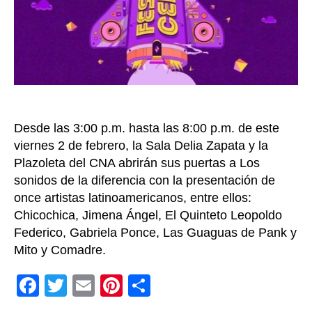
con
más
de
10
artist
latin
Desde las 3:00 p.m. hasta las 8:00 p.m. de este
viernes 2 de febrero, la Sala Delia Zapata y la
Plazoleta del CNA abrirán sus puertas a Los
sonidos de la diferencia con la presentación de
once artistas latinoamericanos, entre ellos:
Chicochica, Jimena Ángel, El Quinteto Leopoldo
Federico, Gabriela Ponce, Las Guaguas de Pank y
Mito y Comadre.
F
T
E
Pi
C
a
wi
m
nt
o