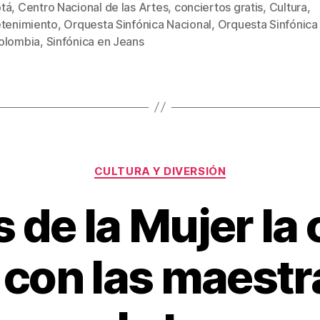
tt
ail
er
m
tá
,
Centro Nacional de las Artes
,
conciertos gratis
,
Cultura
,
er
e
p
etenimiento
,
Orquesta Sinfónica Nacional
,
Orquesta Sinfónica
s
st
ar
olombia
,
Sinfónica en Jeans
tir
Categorías
CULTURA Y DIVERSIÓN
 de la Mujer la 
 con las maestra