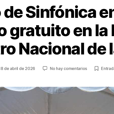
de Sinfónica e
 gratuito en la
ro Nacional de 
en
18 de abril de 2026
No hay comentarios
Entrada
cha
Sábado
de
Sinfónica
trada
en
Jeans:
concierto
gratuito