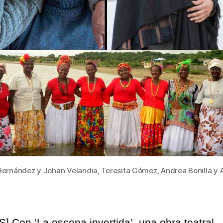
maes
de
la
esc
y
la
tras
Hernández y Johan Velandia, Teresita Gómez, Andrea Bonilla y A
] Con ‘La escena invertida’, una obra teatral