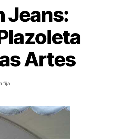
n Jeans:
 Plazoleta
las Artes
 fija