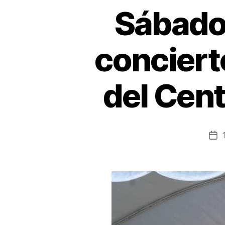
Sábado 
concierto
del Cent
Fe
de
la
en