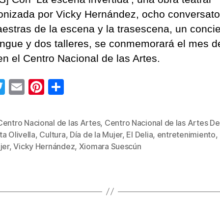
onizada por Vicky Hernández, ocho conversato
estras de la escena y la trasescena, un concie
engue y dos talleres, se conmemorará el mes d
en el Centro Nacional de las Artes.
T
E
Pi
C
wi
m
nt
o
tt
ail
er
m
Centro Nacional de las Artes
,
Centro Nacional de las Artes De
er
e
p
a Olivella
,
Cultura
,
Día de la Mujer
,
El Delia
,
entretenimiento
,
s
st
ar
jer
,
Vicky Hernández
,
Xiomara Suescún
tir