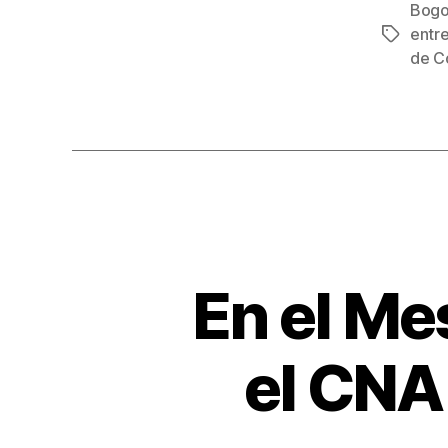
c
Bogo
e
entr
Etiqueta
b
de C
o
o
k
En el Mes
el CNA