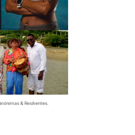
tras
ena
escena
nónimas & Resilientes.