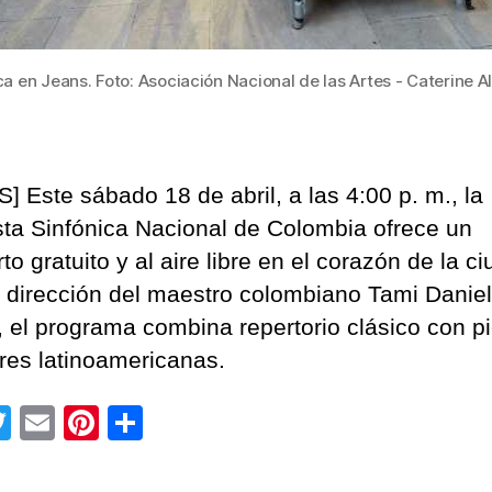
ca en Jeans. Foto: Asociación Nacional de las Artes - Caterine A
] Este sábado 18 de abril, a las 4:00 p. m., la
ta Sinfónica Nacional de Colombia ofrece un
to gratuito y al aire libre en el corazón de la c
a dirección del maestro colombiano Tami Daniel
 el programa combina repertorio clásico con p
res latinoamericanas.
T
E
Pi
C
wi
m
nt
o