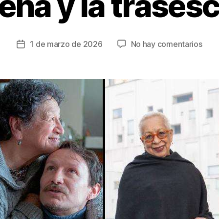
ena y la trases
en
1 de marzo de 2026
No hay comentarios
Fecha
En
de
el
la
Mes
entrada
de
la
Muje
la
cita
es
en
el
CNA
con
las