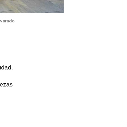
lvarado.
iudad.
iezas