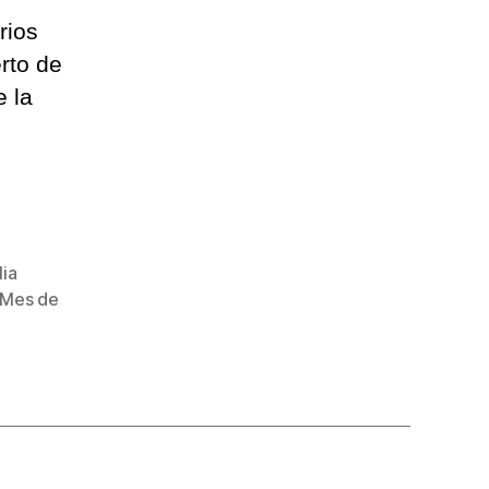
rios
rto de
e la
lia
Mes de