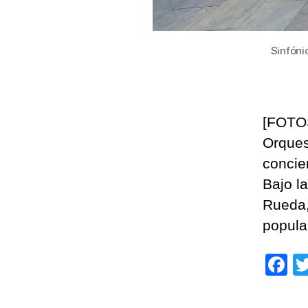
Sinfóni
[FOTOS
Orques
concier
Bajo l
Rueda,
popula
F
a