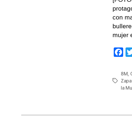
protag
con ma
buller
mujer 
F
a
c
8M
,
e
Zapat
Etiqueta
b
la Mu
o
o
k