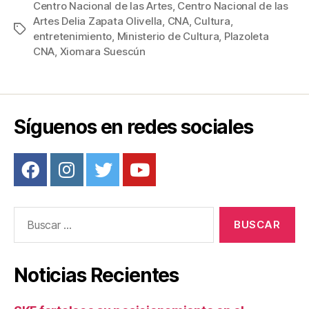
c
tt
ail
er
m
Centro Nacional de las Artes
,
Centro Nacional de las
Artes Delia Zapata Olivella
,
CNA
,
Cultura
,
e
er
e
p
Etiquetas
entretenimiento
,
Ministerio de Cultura
,
Plazoleta
b
st
ar
CNA
,
Xiomara Suescún
o
tir
o
k
Síguenos en redes sociales
Buscar:
Noticias Recientes