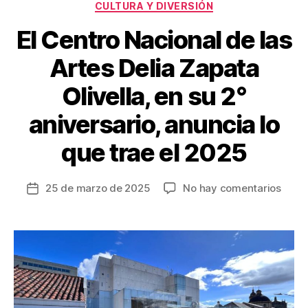
k
Categorías
CULTURA Y DIVERSIÓN
El Centro Nacional de las
Artes Delia Zapata
Olivella, en su 2°
aniversario, anuncia lo
que trae el 2025
en
25 de marzo de 2025
No hay comentarios
Fecha
El
de
Cent
la
Nacio
entrada
de
las
Artes
Delia