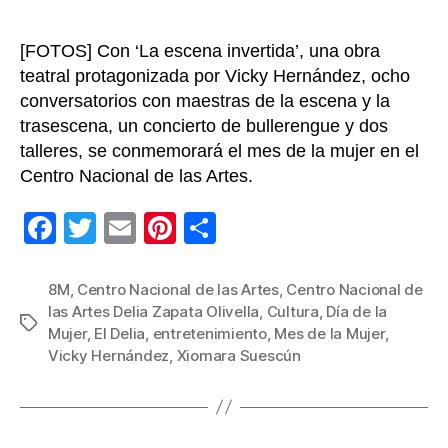
y
la
trase
[FOTOS] Con ‘La escena invertida’, una obra
teatral protagonizada por Vicky Hernández, ocho
conversatorios con maestras de la escena y la
trasescena, un concierto de bullerengue y dos
talleres, se conmemorará el mes de la mujer en el
Centro Nacional de las Artes.
F
T
E
Pi
C
a
wi
m
nt
o
c
tt
ail
er
m
8M
,
Centro Nacional de las Artes
,
Centro Nacional de
las Artes Delia Zapata Olivella
,
Cultura
,
Día de la
e
er
e
p
Etiquetas
Mujer
,
El Delia
,
entretenimiento
,
Mes de la Mujer
,
b
st
ar
Vicky Hernández
,
Xiomara Suescún
o
tir
o