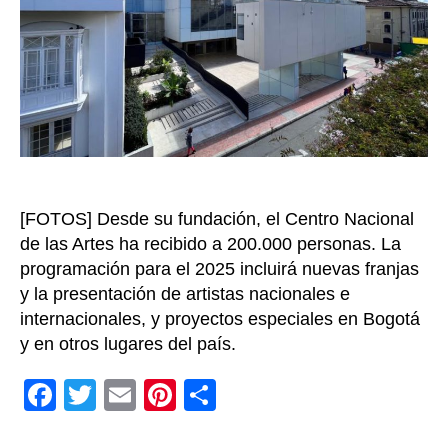
Zapa
Olivel
en
su
2°
anive
anunc
lo
que
trae
[FOTOS] Desde su fundación, el Centro Nacional
el
2025
de las Artes ha recibido a 200.000 personas. La
programación para el 2025 incluirá nuevas franjas
y la presentación de artistas nacionales e
internacionales, y proyectos especiales en Bogotá
y en otros lugares del país.
F
T
E
Pi
C
a
wi
m
nt
o