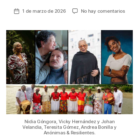
en
1 de marzo de 2026
No hay comentarios
Fecha
En
de
el
la
Mes
entrada
de
la
Mujer
la
cita
es
en
el
CNA
con
las
maest
de
Nidia Góngora, Vicky Hernández y Johan
la
Velandia, Teresita Gómez, Andrea Bonilla y
Anónimas & Resilientes.
escen