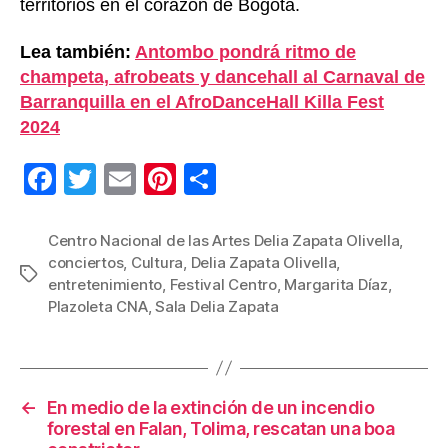
territorios en el corazón de Bogotá.
Lea también:
Antombo pondrá ritmo de
champeta, afrobeats y dancehall al Carnaval de
Barranquilla en el AfroDanceHall Killa Fest
2024
F
T
E
Pi
C
a
wi
m
nt
o
c
tt
ail
er
m
Centro Nacional de las Artes Delia Zapata Olivella
,
conciertos
,
Cultura
,
Delia Zapata Olivella
,
e
er
e
p
Etiquetas
entretenimiento
,
Festival Centro
,
Margarita Díaz
,
b
st
ar
Plazoleta CNA
,
Sala Delia Zapata
o
tir
o
k
←
En medio de la extinción de un incendio
forestal en Falan, Tolima, rescatan una boa