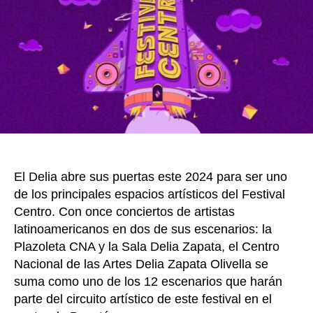
o
del
año
k
en
Bogo
con
más
de
10
artist
latin
El Delia abre sus puertas este 2024 para ser uno
de los principales espacios artísticos del Festival
Centro. Con once conciertos de artistas
latinoamericanos en dos de sus escenarios: la
Plazoleta CNA y la Sala Delia Zapata, el Centro
Nacional de las Artes Delia Zapata Olivella se
suma como uno de los 12 escenarios que harán
parte del circuito artístico de este festival en el