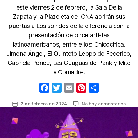
este viernes 2 de febrero, la Sala Delia
Zapata y la Plazoleta del CNA abrirán sus
puertas a Los sonidos de la diferencia con la
presentación de once artistas
latinoamericanos, entre ellos: Chicochica,
Jimena Ángel, El Quinteto Leopoldo Federico,
Gabriela Ponce, Las Guaguas de Pank y Mito
y Comadre.
F
T
E
Pi
C
a
w
m
nt
o
en
2 de febrero de 2024
No hay comentarios
Fecha
c
itt
ail
er
m
Festiv
de
e
er
e
p
Centr
la
prime
b
st
ar
entrada
gran
o
tir
fiesta