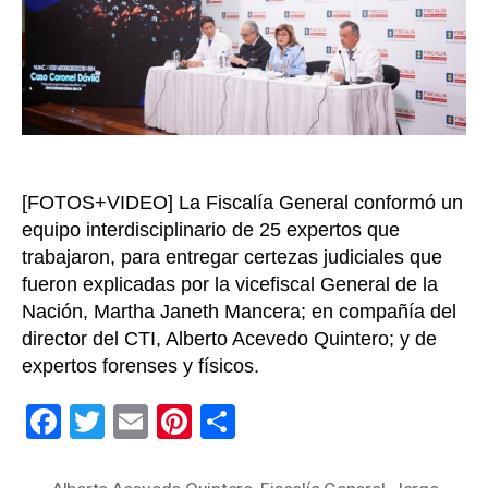
c
a
r
D
á
v
i
l
[FOTOS+VIDEO] La Fiscalía General conformó un
a
equipo interdisciplinario de 25 expertos que
s
trabajaron, para entregar certezas judiciales que
e
fueron explicadas por la vicefiscal General de la
s
u
Nación, Martha Janeth Mancera; en compañía del
i
director del CTI, Alberto Acevedo Quintero; y de
c
expertos forenses y físicos.
i
d
F
T
E
Pi
C
ó
a
wi
m
nt
o
:
c