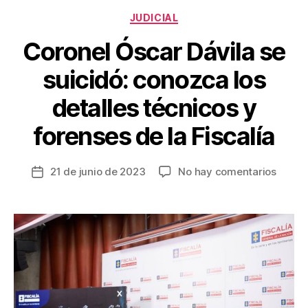
o
Categorías
JUDICIAL
k
Coronel Óscar Dávila se
suicidó: conozca los
detalles técnicos y
forenses de la Fiscalía
en
21 de junio de 2023
No hay comentarios
Fecha
C
de
o
la
r
entrada
o
n
e
l
Ó
s