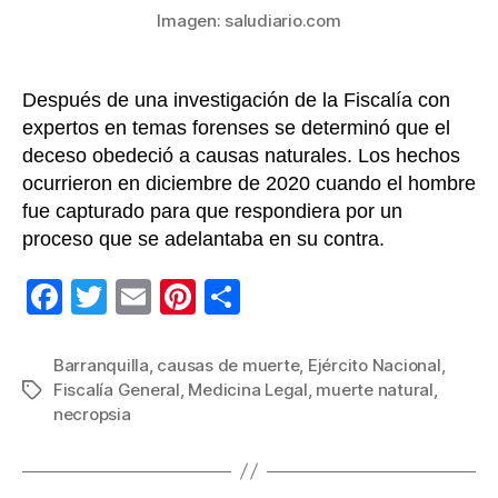
Imagen: saludiario.com
del
Ejércit
Después de una investigación de la Fiscalía con
expertos en temas forenses se determinó que el
deceso obedeció a causas naturales. Los hechos
ocurrieron en diciembre de 2020 cuando el hombre
fue capturado para que respondiera por un
proceso que se adelantaba en su contra.
F
T
E
Pi
C
a
wi
m
nt
o
c
tt
ail
er
m
Barranquilla
,
causas de muerte
,
Ejército Nacional
,
Fiscalía General
,
Medicina Legal
,
muerte natural
,
Etiquetas
e
er
e
p
necropsia
b
st
ar
o
tir