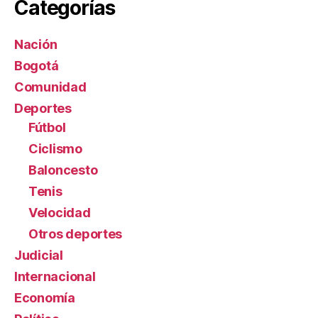
Categorías
c
a
Nación
l
í
Bogotá
a
Comunidad
Deportes
Fútbol
Ciclismo
Baloncesto
Tenis
Velocidad
Otros deportes
Judicial
Internacional
Economía