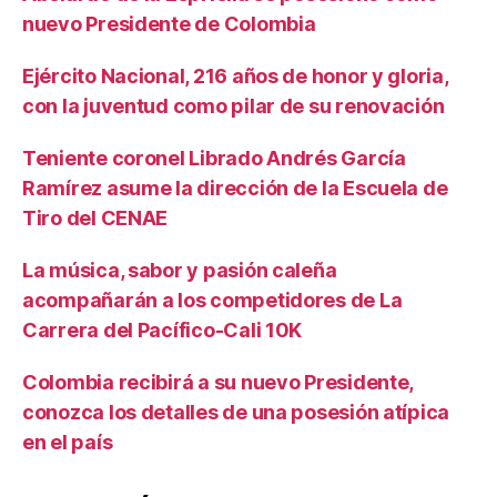
n
nuevo Presidente de Colombia
i
c
Ejército Nacional, 216 años de honor y gloria,
o
s
con la juventud como pilar de su renovación
y
f
Teniente coronel Librado Andrés García
o
Ramírez asume la dirección de la Escuela de
r
Tiro del CENAE
e
n
La música, sabor y pasión caleña
s
e
acompañarán a los competidores de La
s
Carrera del Pacífico-Cali 10K
d
e
Colombia recibirá a su nuevo Presidente,
l
conozca los detalles de una posesión atípica
a
en el país
F
i
s