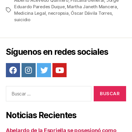
c
tt
ail
er
m
Alberto Acevedo Quintero
,
Fiscalía General
,
Jorge
o
Eduardo Paredes Duque
,
Martha Janeth Mancera
,
e
er
e
p
n
Etiquetas
Medicina Legal
,
necropsia
,
Óscar Dávila Torres
,
o
b
st
ar
suicidio
z
o
tir
c
a
o
l
k
o
Síguenos en redes sociales
s
d
e
t
a
l
Buscar:
l
e
s
Noticias Recientes
t
é
c
Abelardo de la Espriella se posesionó como