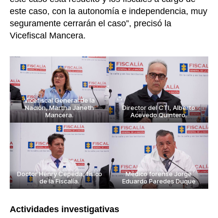
n
este caso, con la autonomía e independencia, muy
i
seguramente cerrarán el caso”, precisó la
c
Vicefiscal Mancera.
o
s
y
f
o
r
Vicefiscal General de la
e
Nación, Martha Janeth
Director del CTI, Alberto
Mancera.
Acevedo Quintero.
n
s
e
s
d
e
Doctor Henry Cepeda, físico
Médico forense Jorge
l
de la Fiscalía.
Eduardo Paredes Duque
a
F
Actividades investigativas
i