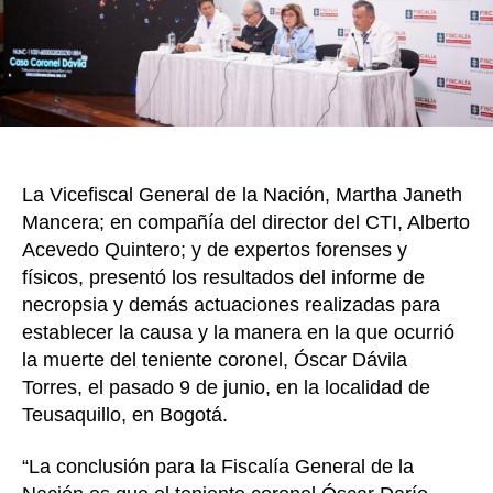
s
c
a
r
D
á
v
i
La Vicefiscal General de la Nación, Martha Janeth
l
Mancera; en compañía del director del CTI, Alberto
a
Acevedo Quintero; y de expertos forenses y
s
físicos, presentó los resultados del informe de
e
necropsia y demás actuaciones realizadas para
s
u
establecer la causa y la manera en la que ocurrió
i
la muerte del teniente coronel, Óscar Dávila
c
Torres, el pasado 9 de junio, en la localidad de
i
Teusaquillo, en Bogotá.
d
ó
“La conclusión para la Fiscalía General de la
: