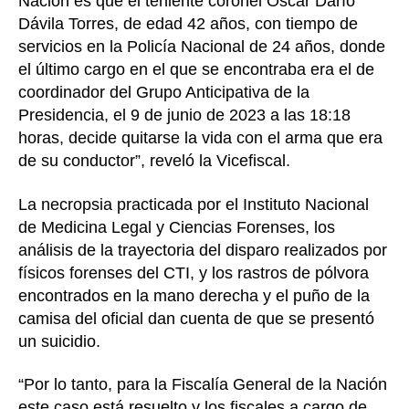
Nación es que el teniente coronel Óscar Darío
c
Dávila Torres, de edad 42 años, con tiempo de
o
n
servicios en la Policía Nacional de 24 años, donde
o
el último cargo en el que se encontraba era el de
z
coordinador del Grupo Anticipativa de la
c
Presidencia, el 9 de junio de 2023 a las 18:18
a
horas, decide quitarse la vida con el arma que era
l
de su conductor”, reveló la Vicefiscal.
o
s
La necropsia practicada por el Instituto Nacional
d
e
de Medicina Legal y Ciencias Forenses, los
t
análisis de la trayectoria del disparo realizados por
a
físicos forenses del CTI, y los rastros de pólvora
l
encontrados en la mano derecha y el puño de la
l
camisa del oficial dan cuenta de que se presentó
e
un suicidio.
s
t
“Por lo tanto, para la Fiscalía General de la Nación
é
este caso está resuelto y los fiscales a cargo de
c