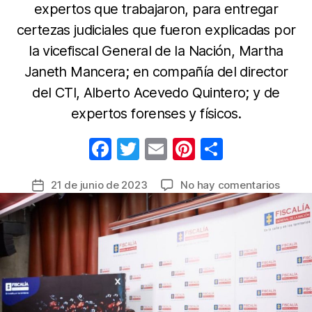
expertos que trabajaron, para entregar
certezas judiciales que fueron explicadas por
la vicefiscal General de la Nación, Martha
Janeth Mancera; en compañía del director
del CTI, Alberto Acevedo Quintero; y de
expertos forenses y físicos.
F
T
E
Pi
C
a
w
m
nt
o
en
21 de junio de 2023
No hay comentarios
Fecha
c
itt
ail
er
m
C
de
e
er
e
p
o
la
r
b
st
ar
entrada
o
o
tir
n
o
e
l
k
Ó