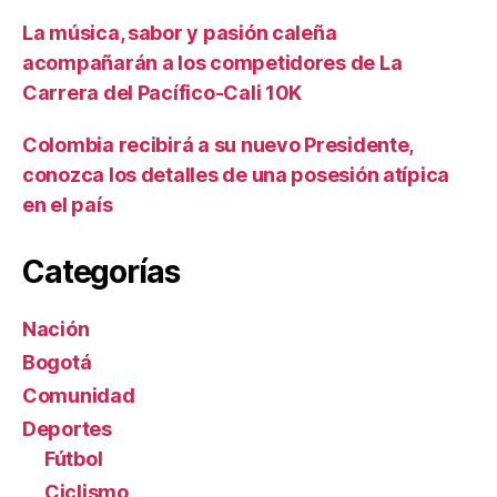
n
La música, sabor y pasión caleña
s
e
acompañarán a los competidores de La
s
Carrera del Pacífico-Cali 10K
d
e
Colombia recibirá a su nuevo Presidente,
l
conozca los detalles de una posesión atípica
a
en el país
F
i
s
Categorías
c
a
Nación
l
í
Bogotá
a
Comunidad
Deportes
Fútbol
Ciclismo