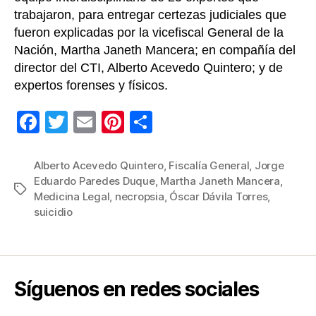
s
trabajaron, para entregar certezas judiciales que
e
fueron explicadas por la vicefiscal General de la
s
u
Nación, Martha Janeth Mancera; en compañía del
i
director del CTI, Alberto Acevedo Quintero; y de
c
expertos forenses y físicos.
i
d
F
T
E
Pi
C
ó
a
wi
m
nt
o
:
c
c
tt
ail
er
m
Alberto Acevedo Quintero
,
Fiscalía General
,
Jorge
o
Eduardo Paredes Duque
,
Martha Janeth Mancera
,
e
er
e
p
n
Etiquetas
Medicina Legal
,
necropsia
,
Óscar Dávila Torres
,
o
b
st
ar
suicidio
z
o
tir
c
a
o
l
k
o
Síguenos en redes sociales
s
d