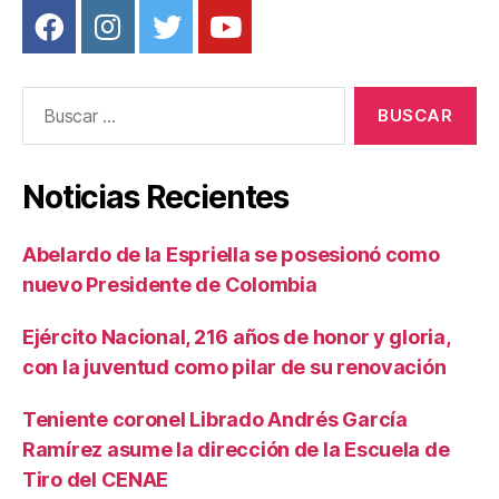
e
t
a
l
Buscar:
l
e
s
Noticias Recientes
t
é
c
Abelardo de la Espriella se posesionó como
n
nuevo Presidente de Colombia
i
c
Ejército Nacional, 216 años de honor y gloria,
o
s
con la juventud como pilar de su renovación
y
f
Teniente coronel Librado Andrés García
o
Ramírez asume la dirección de la Escuela de
r
Tiro del CENAE
e