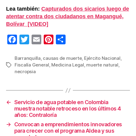
Lea también:
Capturados dos sicarios luego de
atentar contra dos ciudadanos en Magangué,
Bolívar [VIDEO]
F
T
E
Pi
C
a
wi
m
nt
o
c
tt
ail
er
m
Barranquilla
,
causas de muerte
,
Ejército Nacional
,
Fiscalía General
,
Medicina Legal
,
muerte natural
,
Etiquetas
e
er
e
p
necropsia
b
st
ar
o
tir
o
←
Servicio de agua potable en Colombia
k
muestra notable retroceso en los últimos 4
años: Contraloría
→
Convocan a emprendimientos innovadores
para crecer con el programa Aldea y sus