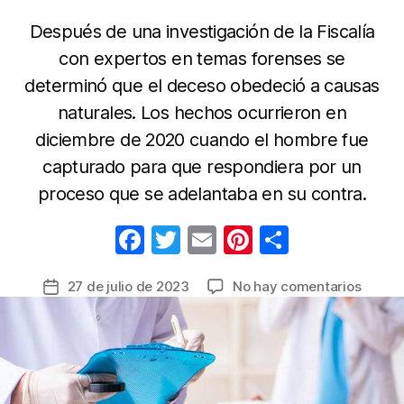
Después de una investigación de la Fiscalía
con expertos en temas forenses se
determinó que el deceso obedeció a causas
naturales. Los hechos ocurrieron en
diciembre de 2020 cuando el hombre fue
capturado para que respondiera por un
proceso que se adelantaba en su contra.
F
T
E
Pi
C
a
w
m
nt
o
en
27 de julio de 2023
No hay comentarios
Fecha
c
itt
ail
er
m
Invest
de
e
er
e
p
contra
la
médic
b
st
ar
entrada
que
o
tir
deter