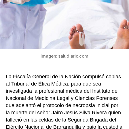
o
errón
que
k
un
hombr
había
falleci
violen
en
una
Imagen: saludiario.com
celda
del
Ejércit
La Fiscalía General de la Nación compulsó copias
al Tribunal de Ética Médica, para que sea
investigada la profesional médica del Instituto de
Nacional de Medicina Legal y Ciencias Forenses
que adelantó el protocolo de necropsia inicial por
la muerte del señor Jairo Jesús Silva Rivera quien
falleció en las celdas de la Segunda Brigada del
Ejército Nacional de Barranquilla y bajo la custodia