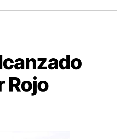
alcanzado
r Rojo
ue
ga