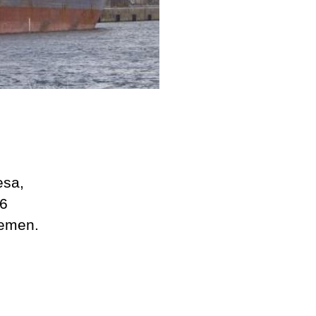
esa,
76
Yemen.