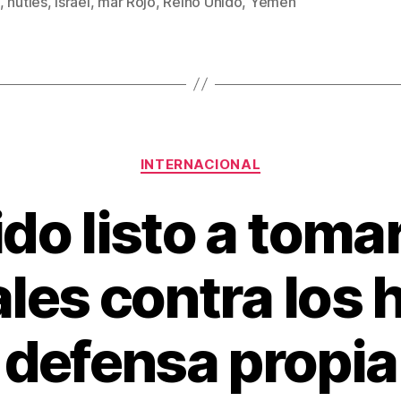
,
hutíes
,
Israel
,
mar Rojo
,
Reino Unido
,
Yemen
s
er
e
p
st
ar
tir
Categorías
INTERNACIONAL
do listo a tom
les contra los 
defensa propia