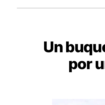
o
o
k
Un buque
por u