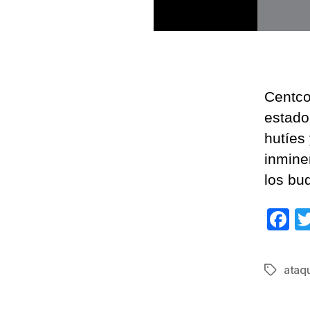
Centco
estado
hutíes
inmine
los bu
F
a
c
ataq
Etiqueta
e
b