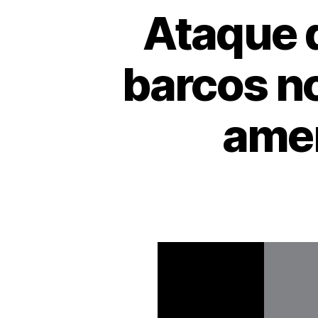
Ataque 
barcos no
amen