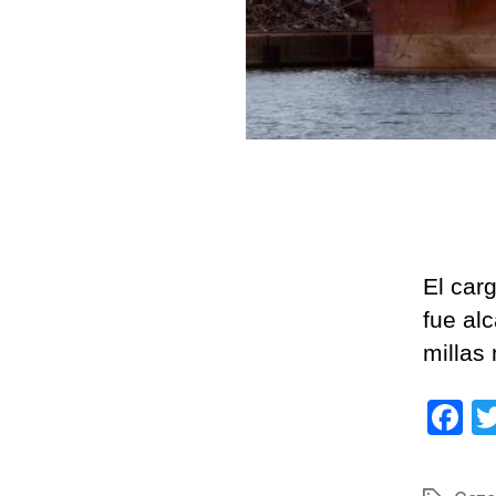
El car
fue al
millas
F
a
c