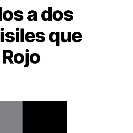
os a dos
isiles que
 Rojo
aque
tados
dos
s
cos