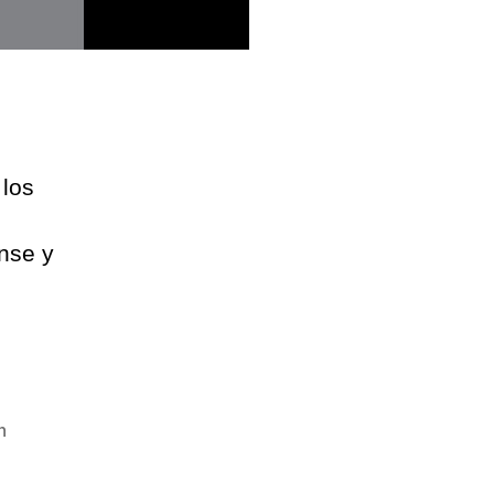
 los
nse y
n