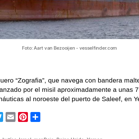
Foto: Aart van Bezooijen - vesselfinder.com
guero “Zografia”, que navega con bandera malt
canzado por el misil aproximadamente a unas 
 náuticas al noroeste del puerto de Saleef, en 
T
E
Pi
C
wi
m
nt
o
tt
ail
er
m