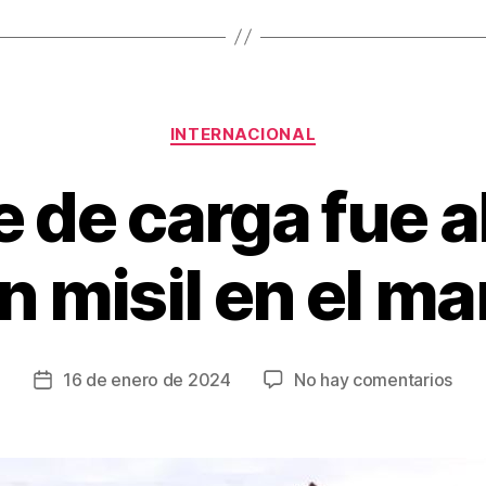
tir
Categorías
INTERNACIONAL
 de carga fue 
n misil en el ma
en
16 de enero de 2024
No hay comentarios
Fecha
Un
de
buq
la
de
entrada
car