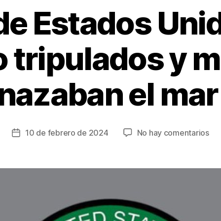
de Estados Unid
 tripulados y m
azaban el mar
en
10 de febrero de 2024
No hay comentarios
Fecha
At
de
de
la
Es
entrada
Uni
a
do
bar