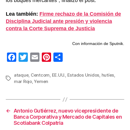
los buques mercantes”, finalizó el post.
Lea también:
Firme rechazo de la Comisión de
Disciplina Judicial ante presión y violencia
contra la Corte Suprema de Justicia
Con información de Sputnik.
F
T
E
Pi
C
a
wi
m
nt
o
c
tt
ail
er
m
ataque
,
Centcom
,
EE.UU.
,
Estados Unidos
,
hutíes
,
Etiquetas
mar Rojo
,
Yemen
e
er
e
p
b
st
ar
o
tir
←
Antonio Gutiérrez, nuevo vicepresidente de
o
Banca Corporativa y Mercado de Capitales en
k
Scotiabank Colpatria