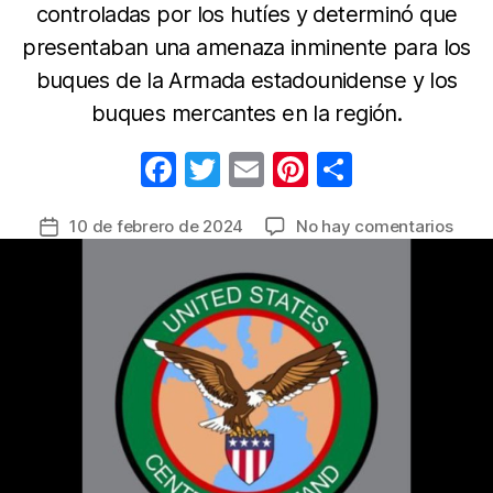
controladas por los hutíes y determinó que
presentaban una amenaza inminente para los
buques de la Armada estadounidense y los
buques mercantes en la región.
F
T
E
Pi
C
a
w
m
nt
o
en
10 de febrero de 2024
No hay comentarios
Fecha
c
itt
ail
er
m
Ataq
de
e
er
e
p
de
la
Esta
b
st
ar
entrada
Unid
o
tir
a
o
dos
barc
k
no
tripu
y
misil