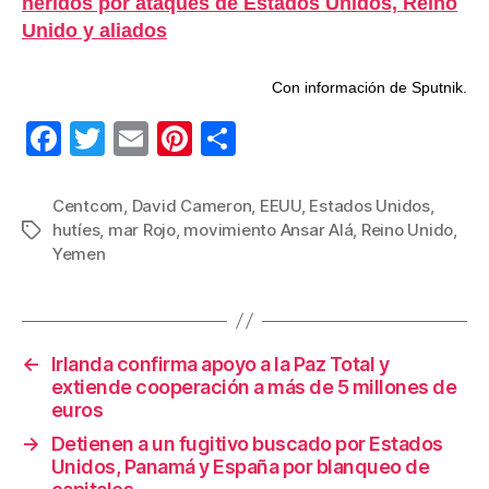
heridos por ataques de Estados Unidos, Reino
Unido y aliados
Con información de Sputnik.
F
T
E
Pi
C
a
wi
m
nt
o
c
tt
ail
er
m
Centcom
,
David Cameron
,
EEUU
,
Estados Unidos
,
hutíes
,
mar Rojo
,
movimiento Ansar Alá
,
Reino Unido
,
Etiquetas
e
er
e
p
Yemen
b
st
ar
o
tir
o
←
Irlanda confirma apoyo a la Paz Total y
k
extiende cooperación a más de 5 millones de
euros
→
Detienen a un fugitivo buscado por Estados
Unidos, Panamá y España por blanqueo de