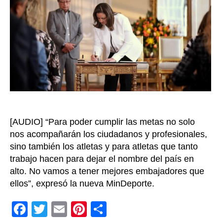
minist
del
Depor
en
Colom
[AUDIO] “Para poder cumplir las metas no solo
nos acompañarán los ciudadanos y profesionales,
sino también los atletas y para atletas que tanto
trabajo hacen para dejar el nombre del país en
alto. No vamos a tener mejores embajadores que
ellos”, expresó la nueva MinDeporte.
F
T
E
Pi
C