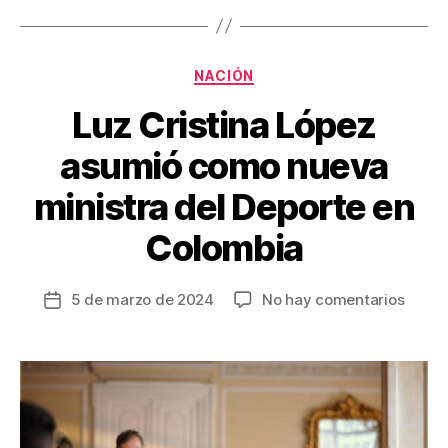
k
Categorías
NACIÓN
Luz Cristina López
asumió como nueva
ministra del Deporte en
Colombia
en
5 de marzo de 2024
No hay comentarios
Fecha
Luz
de
Cristi
la
López
entrada
asumi
como
nueva