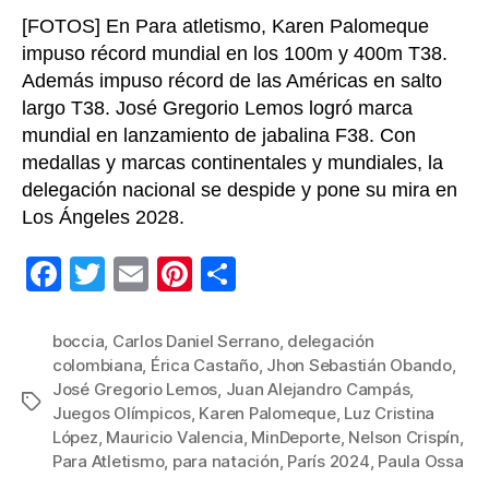
[FOTOS] En Para atletismo, Karen Palomeque
impuso récord mundial en los 100m y 400m T38.
Además impuso récord de las Américas en salto
largo T38. José Gregorio Lemos logró marca
mundial en lanzamiento de jabalina F38. Con
medallas y marcas continentales y mundiales, la
delegación nacional se despide y pone su mira en
Los Ángeles 2028.
F
T
E
Pi
C
a
wi
m
nt
o
c
tt
ail
er
m
boccia
,
Carlos Daniel Serrano
,
delegación
colombiana
,
Érica Castaño
,
Jhon Sebastián Obando
,
e
er
e
p
José Gregorio Lemos
,
Juan Alejandro Campás
,
Etiquetas
b
st
ar
Juegos Olímpicos
,
Karen Palomeque
,
Luz Cristina
López
,
Mauricio Valencia
,
MinDeporte
,
Nelson Crispín
,
o
tir
Para Atletismo
,
para natación
,
París 2024
,
Paula Ossa
o