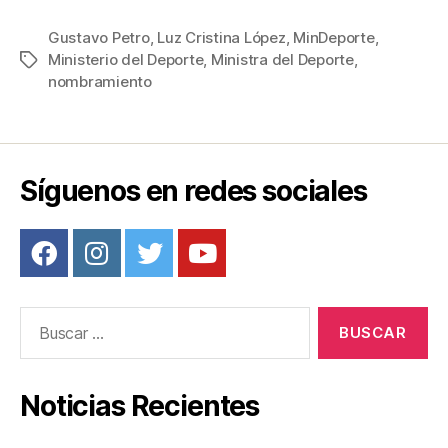
a
wi
m
nt
o
c
tt
ail
er
m
Gustavo Petro
,
Luz Cristina López
,
MinDeporte
,
Ministerio del Deporte
,
Ministra del Deporte
,
Etiquetas
e
er
e
p
nombramiento
b
st
ar
o
tir
o
Síguenos en redes sociales
k
Buscar:
Noticias Recientes