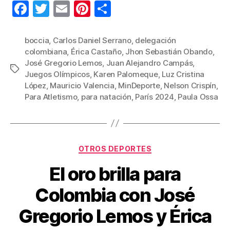
F
T
E
Pi
C
a
wi
m
nt
o
c
tt
ail
er
m
boccia
,
Carlos Daniel Serrano
,
delegación
colombiana
,
Érica Castaño
,
Jhon Sebastián Obando
,
e
er
e
p
José Gregorio Lemos
,
Juan Alejandro Campás
,
Etiquetas
b
st
ar
Juegos Olímpicos
,
Karen Palomeque
,
Luz Cristina
López
,
Mauricio Valencia
,
MinDeporte
,
Nelson Crispín
,
o
tir
Para Atletismo
,
para natación
,
París 2024
,
Paula Ossa
o
k
Categorías
OTROS DEPORTES
El oro brilla para
Colombia con José
Gregorio Lemos y Érica