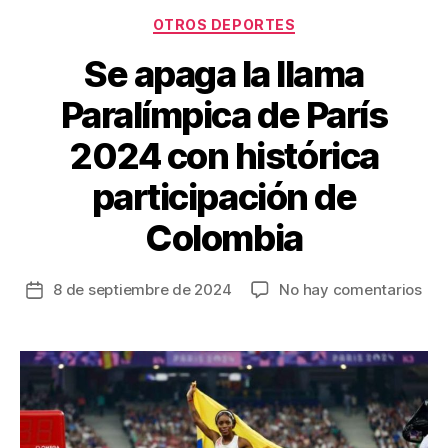
Categorías
OTROS DEPORTES
Se apaga la llama
Paralímpica de París
2024 con histórica
participación de
Colombia
en
8 de septiembre de 2024
No hay comentarios
Fecha
Se
de
apa
la
la
entrada
lla
Par
de
Par