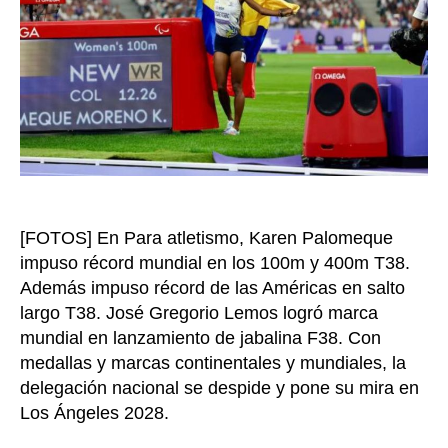
20
con
his
par
de
Col
[FOTOS] En Para atletismo, Karen Palomeque
impuso récord mundial en los 100m y 400m T38.
Además impuso récord de las Américas en salto
largo T38. José Gregorio Lemos logró marca
mundial en lanzamiento de jabalina F38. Con
medallas y marcas continentales y mundiales, la
delegación nacional se despide y pone su mira en
Los Ángeles 2028.