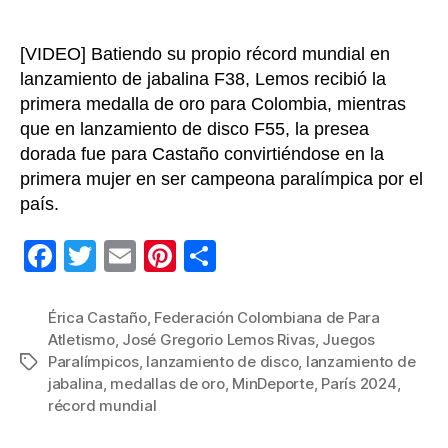
Para
París
[VIDEO] Batiendo su propio récord mundial en
2024
lanzamiento de jabalina F38, Lemos recibió la
primera medalla de oro para Colombia, mientras
que en lanzamiento de disco F55, la presea
dorada fue para Castaño convirtiéndose en la
primera mujer en ser campeona paralímpica por el
país.
F
T
E
Pi
C
a
wi
m
nt
o
c
tt
ail
er
m
Érica Castaño
,
Federación Colombiana de Para
Atletismo
,
José Gregorio Lemos Rivas
,
Juegos
e
er
e
p
Paralímpicos
,
lanzamiento de disco
,
lanzamiento de
Etiquetas
b
st
ar
jabalina
,
medallas de oro
,
MinDeporte
,
París 2024
,
récord mundial
o
tir
o