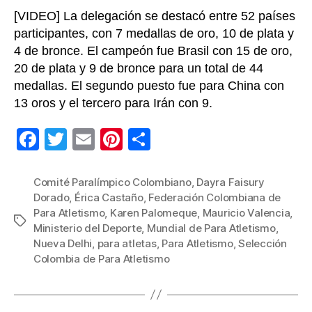
2025
[VIDEO] La delegación se destacó entre 52 países
participantes, con 7 medallas de oro, 10 de plata y
4 de bronce. El campeón fue Brasil con 15 de oro,
20 de plata y 9 de bronce para un total de 44
medallas. El segundo puesto fue para China con
13 oros y el tercero para Irán con 9.
F
T
E
Pi
C
a
wi
m
nt
o
c
tt
ail
er
m
Comité Paralímpico Colombiano
,
Dayra Faisury
Dorado
,
Érica Castaño
,
Federación Colombiana de
e
er
e
p
Para Atletismo
,
Karen Palomeque
,
Mauricio Valencia
,
Etiquetas
b
st
ar
Ministerio del Deporte
,
Mundial de Para Atletismo
,
Nueva Delhi
,
para atletas
,
Para Atletismo
,
Selección
o
tir
Colombia de Para Atletismo
o
k