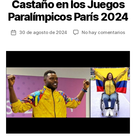
Castaño en los Juegos
Paralímpicos París 2024
en
30 de agosto de 2024
No hay comentarios
Fecha
El
de
oro
la
brilla
entrada
para
Colo
con
José
Greg
Lem
y
Érica
Cast
en
los
Jueg