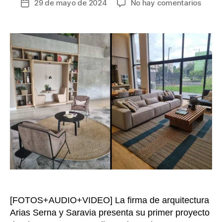
en
29 de mayo de 2024
No hay comentarios
Fecha
Innov
de
ecosi
la
urban
entrada
en
Teusaq
una
oport
de
vida
y
negoc
[FOTOS+AUDIO+VIDEO] La firma de arquitectura
Arias Serna y Saravia presenta su primer proyecto