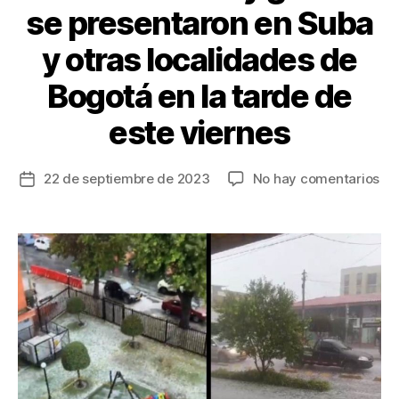
se presentaron en Suba
y otras localidades de
Bogotá en la tarde de
este viernes
en
22 de septiembre de 2023
No hay comentarios
Fecha
Fu
de
llu
la
y
entrada
gr
se
pr
en
Su
y
otr
loc