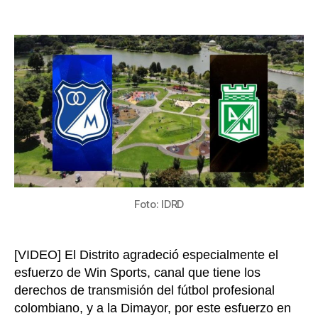
Confi
de
pantal
la
en
entrada
el
parqu
Simón
Bolíva
para
ver
la
Final
entre
Millon
Foto: IDRD
y
Nacio
[VIDEO] El Distrito agradeció especialmente el
esfuerzo de Win Sports, canal que tiene los
derechos de transmisión del fútbol profesional
colombiano, y a la Dimayor, por este esfuerzo en