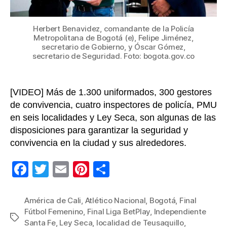
y
femen
este
Herbert Benavidez, comandante de la Policía
Metropolitana de Bogotá (e), Felipe Jiménez,
fin
secretario de Gobierno, y Óscar Gómez,
de
secretario de Seguridad. Foto: bogota.gov.co
sema
[VIDEO] Más de 1.300 uniformados, 300 gestores
de convivencia, cuatro inspectores de policía, PMU
en seis localidades y Ley Seca, son algunas de las
disposiciones para garantizar la seguridad y
convivencia en la ciudad y sus alrededores.
F
T
E
Pi
C
a
wi
m
nt
o
c
tt
ail
er
m
América de Cali
,
Atlético Nacional
,
Bogotá
,
Final
Fútbol Femenino
,
Final Liga BetPlay
,
Independiente
e
er
e
p
Etiquetas
Santa Fe
,
Ley Seca
,
localidad de Teusaquillo
,