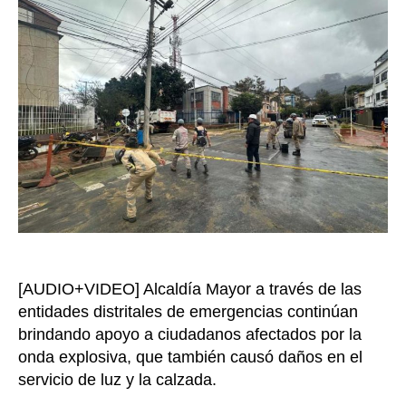
famili
de
26
predio
afect
por
la
explos
en
la
locali
de
Teusaq
[AUDIO+VIDEO] Alcaldía Mayor a través de las
entidades distritales de emergencias continúan
brindando apoyo a ciudadanos afectados por la
onda explosiva, que también causó daños en el
servicio de luz y la calzada.