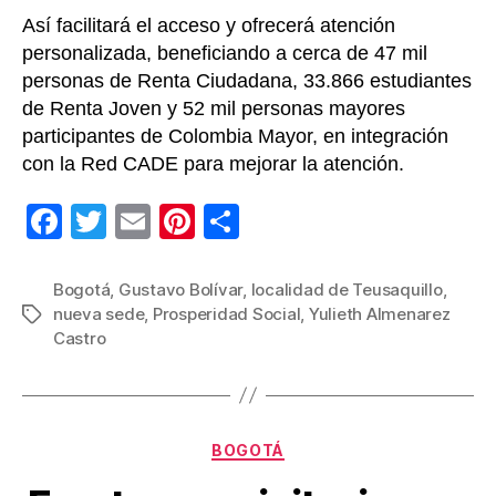
Así facilitará el acceso y ofrecerá atención
personalizada, beneficiando a cerca de 47 mil
personas de Renta Ciudadana, 33.866 estudiantes
de Renta Joven y 52 mil personas mayores
participantes de Colombia Mayor, en integración
con la Red CADE para mejorar la atención.
F
T
E
Pi
C
a
wi
m
nt
o
c
tt
ail
er
m
Bogotá
,
Gustavo Bolívar
,
localidad de Teusaquillo
,
nueva sede
,
Prosperidad Social
,
Yulieth Almenarez
Etiquetas
e
er
e
p
Castro
b
st
ar
o
tir
o
Categorías
BOGOTÁ
k