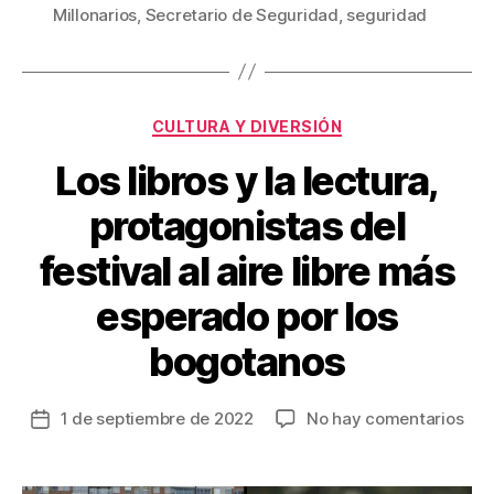
b
st
ar
Millonarios
,
Secretario de Seguridad
,
seguridad
o
tir
o
k
Categorías
CULTURA Y DIVERSIÓN
Los libros y la lectura,
protagonistas del
festival al aire libre más
esperado por los
bogotanos
en
1 de septiembre de 2022
No hay comentarios
Fecha
Los
de
libr
la
y
entrada