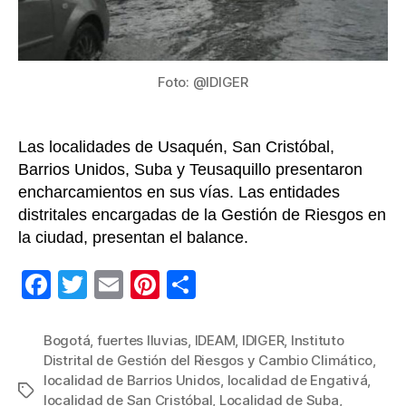
Foto: @IDIGER
Las localidades de Usaquén, San Cristóbal,
Barrios Unidos, Suba y Teusaquillo presentaron
encharcamientos en sus vías. Las entidades
distritales encargadas de la Gestión de Riesgos en
la ciudad, presentan el balance.
F
T
E
Pi
C
a
wi
m
nt
o
c
tt
ail
er
m
Bogotá
,
fuertes lluvias
,
IDEAM
,
IDIGER
,
Instituto
Distrital de Gestión del Riesgos y Cambio Climático
,
e
er
e
p
localidad de Barrios Unidos
,
localidad de Engativá
,
Etiquetas
b
st
ar
localidad de San Cristóbal
,
Localidad de Suba
,