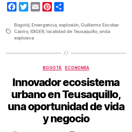
F
T
E
Pi
C
a
wi
m
nt
o
c
tt
ail
er
m
Bogotá
,
Emergencia
,
explosión
,
Guillermo Escobar
Castro
,
IDIGER
,
localidad de Teusaquillo
,
onda
Etiquetas
e
er
e
p
explosiva
b
st
ar
o
tir
o
Categorías
BOGOTÁ
ECONOMÍA
k
Innovador ecosistema
urbano en Teusaquillo,
una oportunidad de vida
y negocio