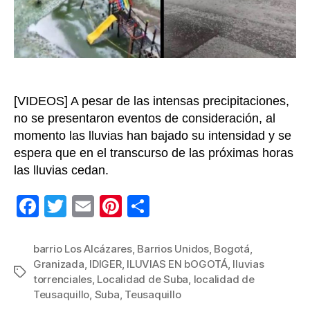
de
Bo
en
la
ta
de
[VIDEOS] A pesar de las intensas precipitaciones,
es
vie
no se presentaron eventos de consideración, al
momento las lluvias han bajado su intensidad y se
espera que en el transcurso de las próximas horas
las lluvias cedan.
F
T
E
Pi
C
a
wi
m
nt
o
c
tt
ail
er
m
barrio Los Alcázares
,
Barrios Unidos
,
Bogotá
,
Granizada
,
IDIGER
,
lLUVIAS EN bOGOTÁ
,
lluvias
e
er
e
p
Etiquetas
torrenciales
,
Localidad de Suba
,
localidad de
b
st
ar
Teusaquillo
,
Suba
,
Teusaquillo