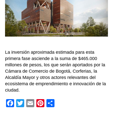
Cienc
Tecno
e
Innov
del
país
La inversión aproximada estimada para esta
primera fase asciende a la suma de $465.000
millones de pesos, los que serán aportados por la
Cámara de Comercio de Bogotá, Corferias, la
Alcaldía Mayor y otros actores relevantes del
ecosistema de emprendimiento e innovación de la
ciudad.
F
T
E
Pi
C
a
wi
m
nt
o