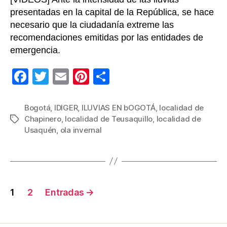
presentadas en la capital de la República, se hace
necesario que la ciudadanía extreme las
recomendaciones emitidas por las entidades de
emergencia.
F
T
E
Pi
C
a
wi
m
nt
o
c
tt
ail
er
m
Bogotá
,
IDIGER
,
lLUVIAS EN bOGOTÁ
,
localidad de
Chapinero
,
localidad de Teusaquillo
,
localidad de
Etiquetas
e
er
e
p
Usaquén
,
ola invernal
b
st
ar
o
tir
o
Navegación
k
1
2
Entradas
→
de