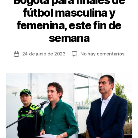
fútbol masculina y
femenina, este fin de
semana
en
24 de junio de 2023
No hay comentarios
Fecha
Dispos
de
de
la
segur
entrada
sin
prece
en
Bogot
para
finale
de
fútbol
mascu