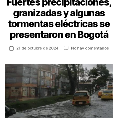
Fuertes precipitaciones,
granizadas y algunas
tormentas eléctricas se
presentaron en Bogotá
en
21 de octubre de 2024
No hay comentarios
Fecha
Fuer
de
preci
la
gran
entrada
y
algu
torm
eléct
se
pres
en
Bogo