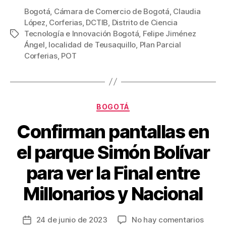
c
tt
ail
er
m
Bogotá
,
Cámara de Comercio de Bogotá
,
Claudia
López
,
Corferias
,
DCTIB
,
Distrito de Ciencia
e
er
e
p
Tecnología e Innovación Bogotá
,
Felipe Jiménez
Etiquetas
b
st
ar
Ángel
,
localidad de Teusaquillo
,
Plan Parcial
Corferias
,
POT
o
tir
o
k
Categorías
BOGOTÁ
Confirman pantallas en
el parque Simón Bolívar
para ver la Final entre
Millonarios y Nacional
en
24 de junio de 2023
No hay comentarios
Fecha