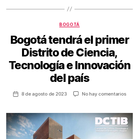
o
tir
o
k
Categorías
BOGOTÁ
Bogotá tendrá el primer
Distrito de Ciencia,
Tecnología e Innovación
del país
en
8 de agosto de 2023
No hay comentarios
Fecha
Bogo
de
tendr
la
el
entrada
prime
Distri
de