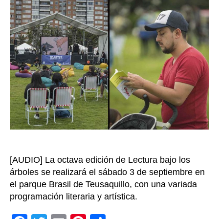
la
lect
pro
del
fest
al
aire
libr
má
esp
por
los
bog
[AUDIO] La octava edición de Lectura bajo los
árboles se realizará el sábado 3 de septiembre en
el parque Brasil de Teusaquillo, con una variada
programación literaria y artística.