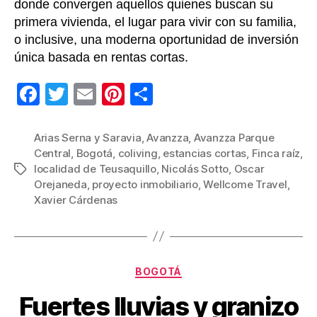
donde convergen aquellos quienes buscan su
primera vivienda, el lugar para vivir con su familia,
o inclusive, una moderna oportunidad de inversión
única basada en rentas cortas.
F
T
E
Pi
C
a
wi
m
nt
o
c
tt
ail
er
m
Arias Serna y Saravia
,
Avanzza
,
Avanzza Parque
Central
,
Bogotá
,
coliving
,
estancias cortas
,
Finca raíz
,
e
er
e
p
localidad de Teusaquillo
,
Nicolás Sotto
,
Oscar
Etiquetas
b
st
ar
Orejaneda
,
proyecto inmobiliario
,
Wellcome Travel
,
Xavier Cárdenas
o
tir
o
k
Categorías
BOGOTÁ
Fuertes lluvias y granizo