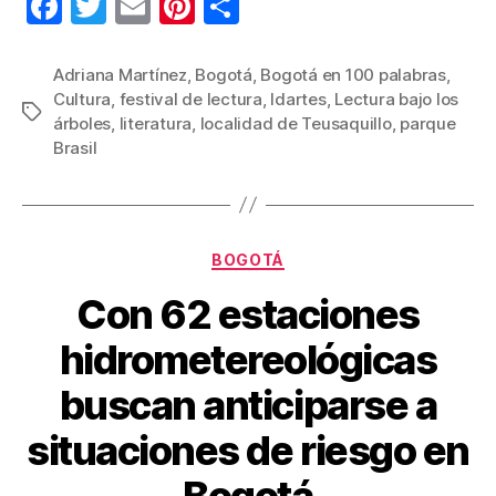
F
T
E
Pi
C
a
wi
m
nt
o
c
tt
ail
er
m
Adriana Martínez
,
Bogotá
,
Bogotá en 100 palabras
,
Cultura
,
festival de lectura
,
Idartes
,
Lectura bajo los
e
er
e
p
Etiquetas
árboles
,
literatura
,
localidad de Teusaquillo
,
parque
b
st
ar
Brasil
o
tir
o
k
Categorías
BOGOTÁ
Con 62 estaciones
hidrometereológicas
buscan anticiparse a
situaciones de riesgo en