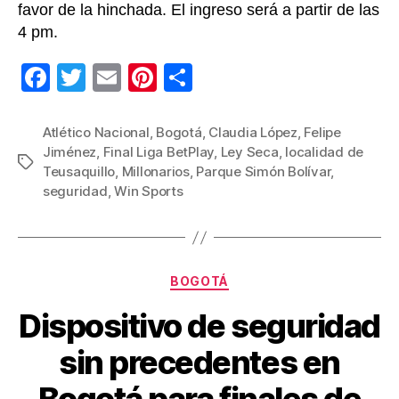
favor de la hinchada. El ingreso será a partir de las
4 pm.
F
T
E
Pi
C
a
wi
m
nt
o
c
tt
ail
er
m
Atlético Nacional
,
Bogotá
,
Claudia López
,
Felipe
Jiménez
,
Final Liga BetPlay
,
Ley Seca
,
localidad de
e
er
e
p
Etiquetas
Teusaquillo
,
Millonarios
,
Parque Simón Bolívar
,
b
st
ar
seguridad
,
Win Sports
o
tir
o
k
Categorías
BOGOTÁ
Dispositivo de seguridad
sin precedentes en
Bogotá para finales de