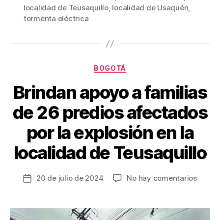
localidad de Teusaquillo
,
localidad de Usaquén
,
o
tir
tormenta eléctrica
o
k
Categorías
BOGOTÁ
Brindan apoyo a familias
de 26 predios afectados
por la explosión en la
localidad de Teusaquillo
en
20 de julio de 2024
No hay comentarios
Fecha
Brinda
de
apoyo
la
a
entrada