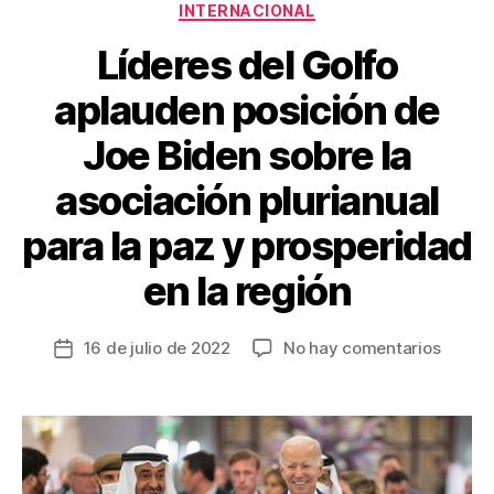
Categorías
INTERNACIONAL
Líderes del Golfo
aplauden posición de
Joe Biden sobre la
asociación plurianual
para la paz y prosperidad
en la región
en
16 de julio de 2022
No hay comentarios
Fecha
Lídere
de
del
la
Golfo
entrada
aplaud
posici
de