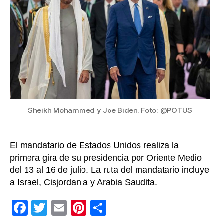
Joe
Biden
sobre
la
asocia
plurian
para
la
paz
y
Sheikh Mohammed y Joe Biden. Foto: @POTUS
prospe
en
la
El mandatario de Estados Unidos realiza la
región
primera gira de su presidencia por Oriente Medio
del 13 al 16 de julio. La ruta del mandatario incluye
a Israel, Cisjordania y Arabia Saudita.
F
T
E
Pi
C