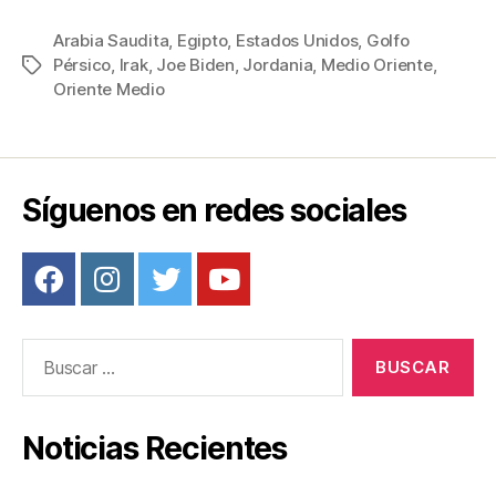
a
wi
m
nt
o
c
tt
ail
er
m
Arabia Saudita
,
Egipto
,
Estados Unidos
,
Golfo
Pérsico
,
Irak
,
Joe Biden
,
Jordania
,
Medio Oriente
,
Etiquetas
e
er
e
p
Oriente Medio
b
st
ar
o
tir
o
Síguenos en redes sociales
k
Buscar:
Noticias Recientes