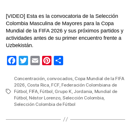
2026
[VIDEO] Esta es la convocatoria de la Selección
Colombia Masculina de Mayores para la Copa
Mundial de la FIFA 2026 y sus próximos partidos y
actividades antes de su primer encuentro frente a
Uzbekistán.
F
T
E
Pi
C
a
wi
m
nt
o
c
tt
ail
er
m
Concentración
,
convocados
,
Copa Mundial de la FIFA
2026
,
Costa Rica
,
FCF
,
Federación Colombiana de
e
er
e
p
Fútbol
,
FIFA
,
Fútbol
,
Grupo K
,
Jordania
,
Mundial de
Etiquetas
b
st
ar
Fútbol
,
Néstor Lorenzo
,
Selección Colombia
,
Selección Colombia de Fútbol
o
tir
o
k