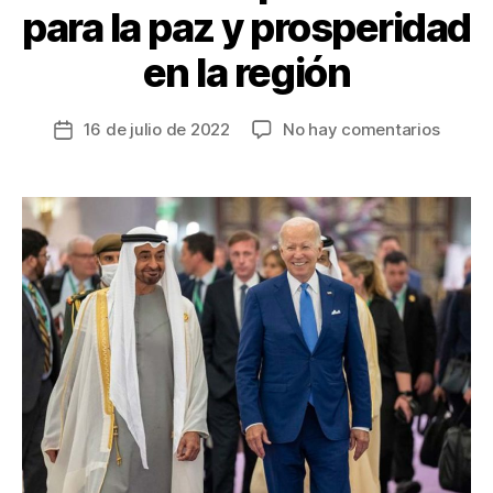
para la paz y prosperidad
en la región
en
16 de julio de 2022
No hay comentarios
Fecha
Lídere
de
del
la
Golfo
entrada
aplaud
posici
de
Joe
Biden
sobre
la
asocia
plurian
para
la
paz