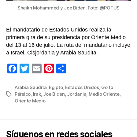
y
Sheikh Mohammed y Joe Biden. Foto: @POTUS
prospe
en
la
El mandatario de Estados Unidos realiza la
región
primera gira de su presidencia por Oriente Medio
del 13 al 16 de julio. La ruta del mandatario incluye
a Israel, Cisjordania y Arabia Saudita.
F
T
E
Pi
C
a
wi
m
nt
o
c
tt
ail
er
m
Arabia Saudita
,
Egipto
,
Estados Unidos
,
Golfo
Pérsico
,
Irak
,
Joe Biden
,
Jordania
,
Medio Oriente
,
Etiquetas
e
er
e
p
Oriente Medio
b
st
ar
o
tir
o
Síguenos en redes sociales
k