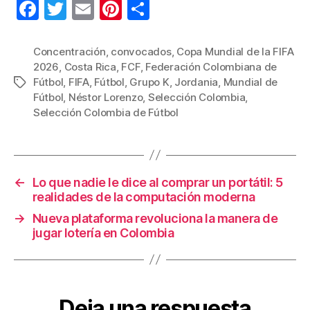
F
T
E
Pi
C
a
wi
m
nt
o
c
tt
ail
er
m
Concentración
,
convocados
,
Copa Mundial de la FIFA
2026
,
Costa Rica
,
FCF
,
Federación Colombiana de
e
er
e
p
Fútbol
,
FIFA
,
Fútbol
,
Grupo K
,
Jordania
,
Mundial de
Etiquetas
b
st
ar
Fútbol
,
Néstor Lorenzo
,
Selección Colombia
,
Selección Colombia de Fútbol
o
tir
o
k
←
Lo que nadie le dice al comprar un portátil: 5
realidades de la computación moderna
→
Nueva plataforma revoluciona la manera de
jugar lotería en Colombia
Deja una respuesta