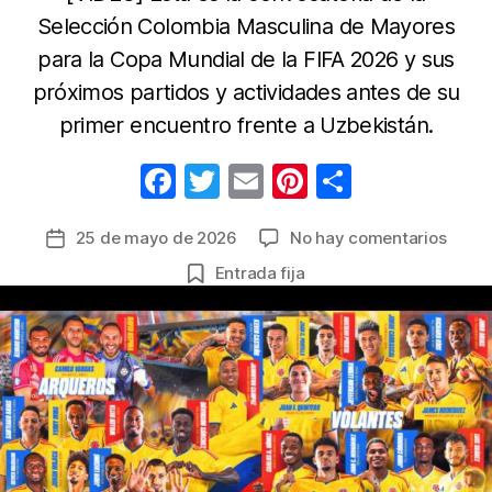
Selección Colombia Masculina de Mayores
para la Copa Mundial de la FIFA 2026 y sus
próximos partidos y actividades antes de su
primer encuentro frente a Uzbekistán.
F
T
E
Pi
C
a
w
m
nt
o
en
25 de mayo de 2026
No hay comentarios
Fecha
c
itt
ail
er
m
Nésto
de
Entrada fija
e
er
e
p
Loren
la
defini
b
st
ar
entrada
los
o
tir
26
o
jugad
de
k
la
Selec
Colom