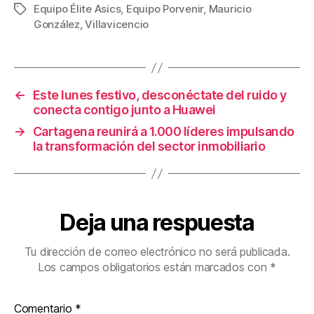
Equipo Élite Asics
,
Equipo Porvenir
,
Mauricio
Etiquetas
e
er
e
p
González
,
Villavicencio
b
st
ar
o
tir
o
←
Este lunes festivo, desconéctate del ruido y
k
conecta contigo junto a Huawei
→
Cartagena reunirá a 1.000 líderes impulsando
la transformación del sector inmobiliario
Deja una respuesta
Tu dirección de correo electrónico no será publicada.
Los campos obligatorios están marcados con
*
Comentario
*