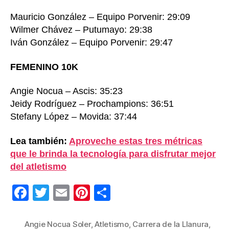
Mauricio González – Equipo Porvenir: 29:09
Wilmer Chávez – Putumayo: 29:38
Iván González – Equipo Porvenir: 29:47
FEMENINO 10K
Angie Nocua – Ascis: 35:23
Jeidy Rodríguez – Prochampions: 36:51
Stefany López – Movida: 37:44
Lea también:
Aproveche estas tres métricas
que le brinda la tecnología para disfrutar mejor
del atletismo
F
T
E
Pi
C
a
wi
m
nt
o
c
tt
ail
er
m
Angie Nocua Soler
,
Atletismo
,
Carrera de la Llanura
,