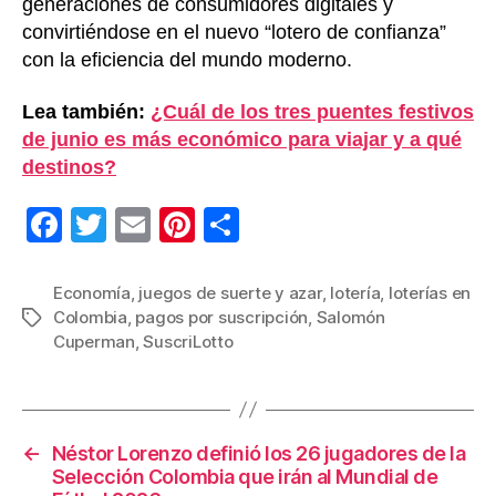
generaciones de consumidores digitales y
convirtiéndose en el nuevo “lotero de confianza”
con la eficiencia del mundo moderno.
Lea también:
¿Cuál de los tres puentes festivos
de junio es más económico para viajar y a qué
destinos?
F
T
E
Pi
C
a
wi
m
nt
o
c
tt
ail
er
m
Economía
,
juegos de suerte y azar
,
lotería
,
loterías en
Colombia
,
pagos por suscripción
,
Salomón
Etiquetas
e
er
e
p
Cuperman
,
SuscriLotto
b
st
ar
o
tir
o
←
Néstor Lorenzo definió los 26 jugadores de la
k
Selección Colombia que irán al Mundial de