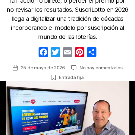
la fracción o billete, o perder el premio por
no revisar los resultados. SuscriLotto en 2026
llega a digitalizar una tradición de décadas
incorporando el modelo por suscripción al
mundo de las loterías.
F
T
E
Pi
C
a
w
m
nt
o
en
25 de mayo de 2026
No hay comentarios
Fecha
c
itt
ail
er
m
Nuev
de
Entrada fija
e
er
e
p
plata
la
revol
b
st
ar
entrada
la
o
tir
mane
o
de
jugar
k
loterí
en
Colom