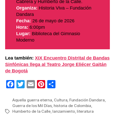
Cabrera y Humberto de la Calle.
Organiza:
Historia Viva – Fundación
Dandara
Fecha:
26 de mayo de 2026
Hora:
6:00pm
Lugar:
Biblioteca del Gimnasio
Moderno
Lea también:
XIX Encuentro Distrital de Bandas
Sinfónicas llega al Teatro Jorge Eliécer Gaitán
de Bogotá
F
T
E
Pi
C
a
wi
m
nt
o
c
tt
ail
er
m
Aquella guerra eterna
,
Cultura
,
Fundación Dandara
,
Guerra de los Mil Días
,
historia de Colombia
,
e
er
e
p
Humberto de la Calle
,
lanzamiento
,
literatura
Etiquetas