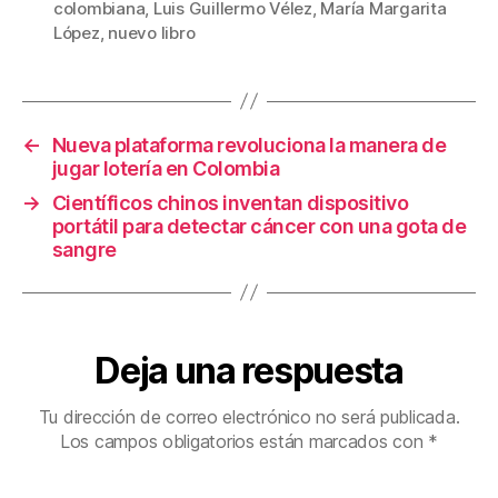
b
st
ar
colombiana
,
Luis Guillermo Vélez
,
María Margarita
López
,
nuevo libro
o
tir
o
k
←
Nueva plataforma revoluciona la manera de
jugar lotería en Colombia
→
Científicos chinos inventan dispositivo
portátil para detectar cáncer con una gota de
sangre
Deja una respuesta
Tu dirección de correo electrónico no será publicada.
Los campos obligatorios están marcados con
*