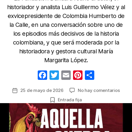
historiador y analista Luis Guillermo Vélez y al
exvicepresidente de Colombia Humberto de
la Calle, en una conversación sobre uno de
los episodios más decisivos de la historia
colombiana, y que será moderada por la
historiadora y gestora cultural María
Margarita López.
F
T
E
Pi
C
a
w
m
nt
o
en
25 de mayo de 2026
No hay comentarios
Fecha
c
itt
ail
er
m
“Aque
de
Entrada fija
e
er
e
p
guerr
la
eterna
b
st
ar
entrada
nuev
o
tir
libro
o
que