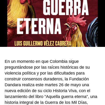
despi
k
el
debat
públi
sobre
la
Guerr
de
los
Mil
Días
En un momento en que Colombia sigue
preguntándose por las raíces históricas de su
violencia política y por las dificultades para
construir consensos duraderos, la Fundación
Dandara realiza este martes 26 de mayo una
nueva edición de su ciclo Historia Viva, con el
lanzamiento del libro “Aquella guerra eterna”, una
historia integral de la Guerra de los Mil Días,