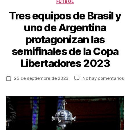
Categorías
FÚTBOL
k
Tres equipos de Brasil y
uno de Argentina
protagonizan las
semifinales de la Copa
Libertadores 2023
en
25 de septiembre de 2023
No hay comentarios
Fecha
Tr
de
eq
la
de
entrada
Bra
y
un
de
Ar