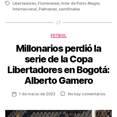
Libertadores
,
Fluminense
,
Inter de Porto Alegre
,
Etiquetas
e
er
e
p
Internacional
,
Palmeiras
,
semifinales
b
st
ar
o
tir
o
Categorías
FÚTBOL
k
Millonarios perdió la
serie de la Copa
Libertadores en Bogotá:
Alberto Gamero
en
1 de marzo de 2022
No hay comentarios
Fecha
Millon
de
perdió
la
la
entrada
serie