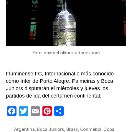
pr
las
sem
de
la
Co
Li
20
Foto: conmebollibertadores.com
Fluminense FC, Internacional o más conocido
como Inter de Porto Alegre, Palmeiras y Boca
Juniors disputarán el miércoles y jueves los
partidos de ida del certamen continental.
F
T
E
Pi
C
a
wi
m
nt
o
c
tt
ail
er
m
Argentina
,
Boca Juniors
,
Brasil
,
Conmebol
,
Copa