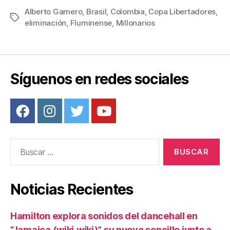
c
tt
ail
er
m
Alberto Gamero
,
Brasil
,
Colombia
,
Copa Libertadores
,
Etiquetas
eliminación
,
Fluminense
,
Millonarios
e
er
e
p
b
st
ar
o
tir
o
Síguenos en redes sociales
k
Buscar:
Noticias Recientes
Hamilton explora sonidos del dancehall en
“Jamaica (wiki,wiki)”, su nuevo sencillo junto a