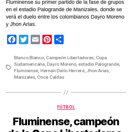
Fluminense su primer partido de la fase de grupos
en el estadio Palogrande de Manizales, donde se
verá el duelo entre los colombianos Dayro Moreno
y Jhon Arias.
F
T
E
Pi
C
a
wi
m
nt
o
c
tt
ail
er
m
Blanco Blanco
,
Campeón Libertadores
,
Copa
Sudamericana
,
Dayro Moreno
,
estadio Palogrande
,
e
er
e
p
Etiquetas
Fluminense
,
Hernán Darío Herrera
,
Jhon Arias
,
b
st
ar
Manizales
,
Once Caldas
o
tir
o
k
Categorías
FÚTBOL
Fluminense, campeón