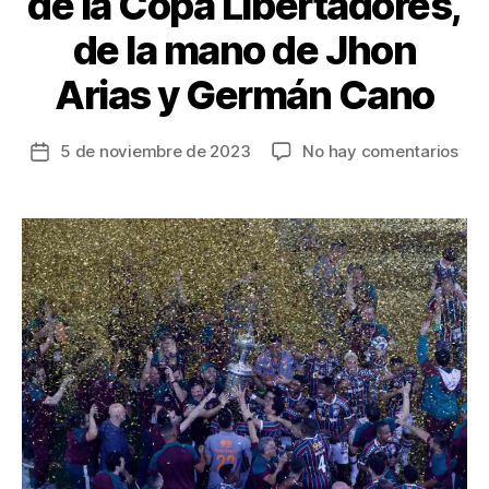
de la Copa Libertadores,
de la mano de Jhon
Arias y Germán Cano
en
5 de noviembre de 2023
No hay comentarios
Fecha
Flu
de
cam
la
de
entrada
la
Cop
Libe
de
la
ma
de
Jho
Aria
y
Ger