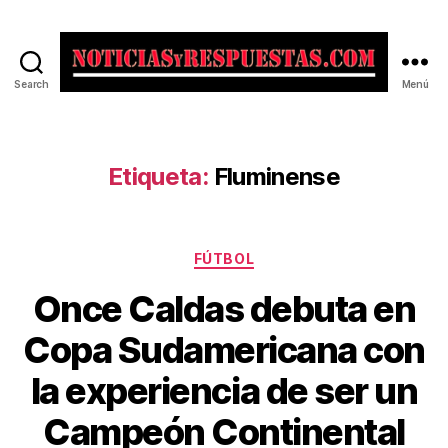
Search
Menú
Noticias
y
Respuestas
Etiqueta:
Fluminense
Categorías
FÚTBOL
Once Caldas debuta en
Copa Sudamericana con
la experiencia de ser un
Campeón Continental