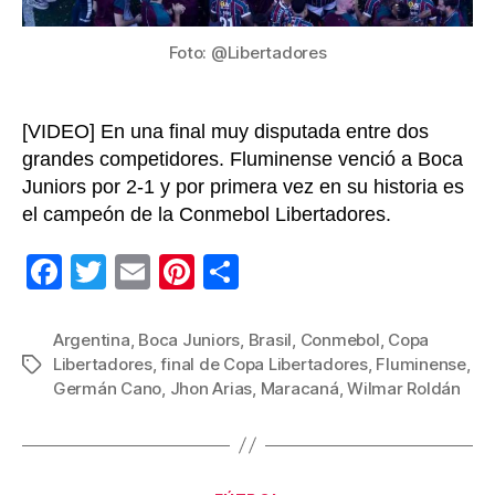
Can
Foto: @Libertadores
[VIDEO] En una final muy disputada entre dos
grandes competidores. Fluminense venció a Boca
Juniors por 2-1 y por primera vez en su historia es
el campeón de la Conmebol Libertadores.
F
T
E
Pi
C
a
wi
m
nt
o
c
tt
ail
er
m
Argentina
,
Boca Juniors
,
Brasil
,
Conmebol
,
Copa
Libertadores
,
final de Copa Libertadores
,
Fluminense
,
Etiquetas
e
er
e
p
Germán Cano
,
Jhon Arias
,
Maracaná
,
Wilmar Roldán
b
st
ar
o
tir
o