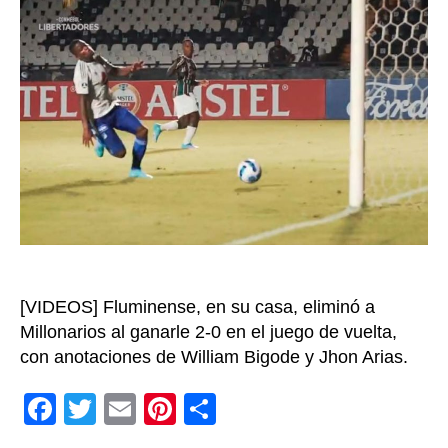
de
la
Copa
Libert
en
Bogot
Albert
Game
[VIDEOS] Fluminense, en su casa, eliminó a
Millonarios al ganarle 2-0 en el juego de vuelta,
con anotaciones de William Bigode y Jhon Arias.
F
T
E
Pi
C
a
wi
m
nt
o