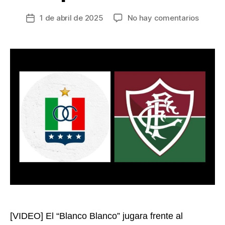
en
1 de abril de 2025
No hay comentarios
Fecha
Once
de
Caldas
la
debuta
entrada
en
Copa
Sudame
con
la
experie
de
ser
un
Campe
Contine
[VIDEO] El “Blanco Blanco” jugara frente al