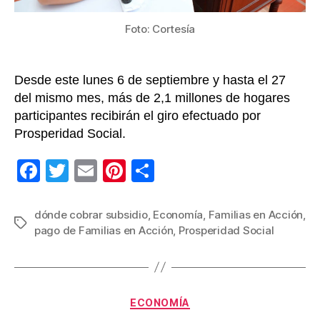
en
Acc
Foto: Cortesía
Desde este lunes 6 de septiembre y hasta el 27
del mismo mes, más de 2,1 millones de hogares
participantes recibirán el giro efectuado por
Prosperidad Social.
F
T
E
Pi
C
a
wi
m
nt
o
c
tt
ail
er
m
dónde cobrar subsidio
,
Economía
,
Familias en Acción
,
Etiquetas
pago de Familias en Acción
,
Prosperidad Social
e
er
e
p
b
st
ar
o
tir
Categorías
o
ECONOMÍA