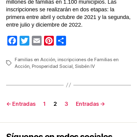
millones de familias en 1.100 municipios. Las
inscripciones se realizarán en dos etapas: la
primera entre abril y octubre de 2021 y la segunda,
entre julio y diciembre de 2022.
F
T
E
Pi
C
a
wi
m
nt
o
c
tt
ail
er
m
Familias en Acción
,
inscripciones de Familias en
Etiquetas
Acción
,
Prosperidad Social
,
Sisbén IV
e
er
e
p
b
st
ar
o
tir
o
Navegación
←
Entradas
1
2
3
Entradas
→
k
de
entradas
Síguenos en redes sociales