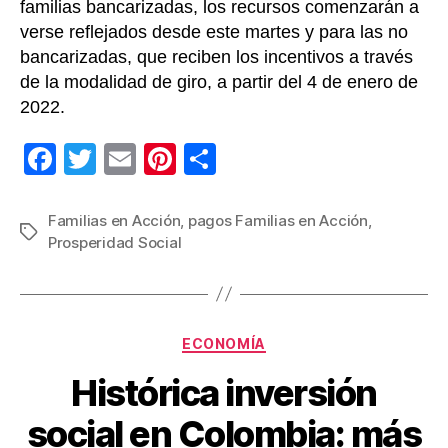
familias bancarizadas, los recursos comenzarán a
verse reflejados desde este martes y para las no
bancarizadas, que reciben los incentivos a través
de la modalidad de giro, a partir del 4 de enero de
2022.
F
T
E
Pi
C
a
wi
m
nt
o
c
tt
ail
er
m
Familias en Acción
,
pagos Familias en Acción
,
Etiquetas
Prosperidad Social
e
er
e
p
b
st
ar
o
tir
Categorías
o
ECONOMÍA
k
Histórica inversión
social en Colombia: más