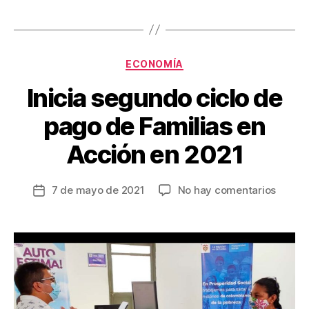
e
er
e
p
b
st
ar
o
tir
Categorías
o
ECONOMÍA
k
Inicia segundo ciclo de
pago de Familias en
Acción en 2021
en
7 de mayo de 2021
No hay comentarios
Fecha
Inicia
de
segun
la
ciclo
entrada
de
pago
de
Famili