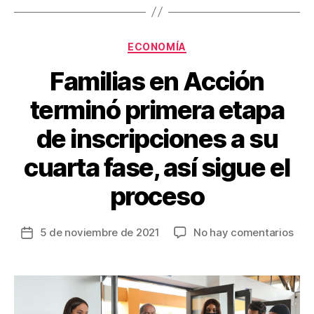
o
k
Categorías
ECONOMÍA
Familias en Acción
terminó primera etapa
de inscripciones a su
cuarta fase, así sigue el
proceso
en
5 de noviembre de 2021
No hay comentarios
Fecha
Fami
de
en
la
Acc
entrada
ter
pri