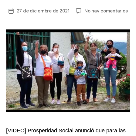
en
27 de diciembre de 2021
No hay comentarios
Fecha
Est
de
28
la
de
entrada
dic
inic
el
últ
cicl
de
pag
de
Fam
en
Acc
en
202
[VIDEO] Prosperidad Social anunció que para las