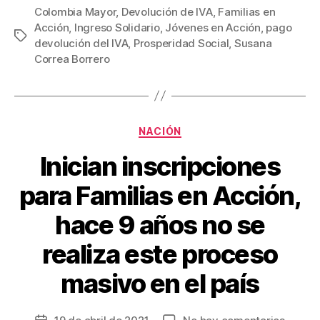
c
tt
ail
er
m
Colombia Mayor
,
Devolución de IVA
,
Familias en
Acción
,
Ingreso Solidario
,
Jóvenes en Acción
,
pago
e
er
e
p
Etiquetas
devolución del IVA
,
Prosperidad Social
,
Susana
b
st
ar
Correa Borrero
o
tir
o
k
Categorías
NACIÓN
Inician inscripciones
para Familias en Acción,
hace 9 años no se
realiza este proceso
masivo en el país
en