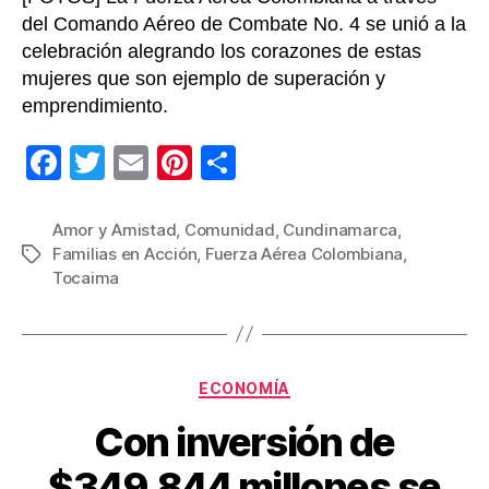
del Comando Aéreo de Combate No. 4 se unió a la
celebración alegrando los corazones de estas
mujeres que son ejemplo de superación y
emprendimiento.
F
T
E
Pi
C
a
wi
m
nt
o
c
tt
ail
er
m
Amor y Amistad
,
Comunidad
,
Cundinamarca
,
Familias en Acción
,
Fuerza Aérea Colombiana
,
Etiquetas
e
er
e
p
Tocaima
b
st
ar
o
tir
o
Categorías
ECONOMÍA
k
Con inversión de
$349.844 millones se