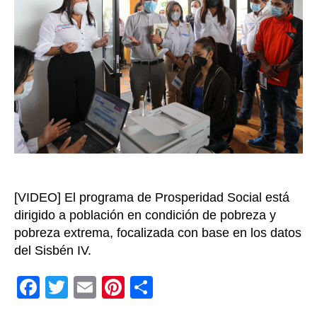
eta
de
insc
a
su
cua
fase
así
sig
el
pro
[VIDEO] El programa de Prosperidad Social está
dirigido a población en condición de pobreza y
pobreza extrema, focalizada con base en los datos
del Sisbén IV.
F
T
E
Pi
C
a
wi
m
nt
o