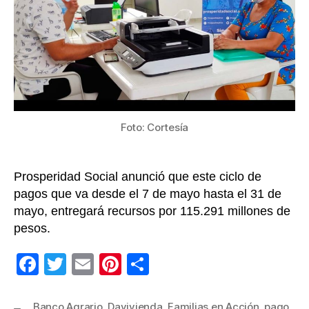
en
Acción
en
2021
Foto: Cortesía
Prosperidad Social anunció que este ciclo de
pagos que va desde el 7 de mayo hasta el 31 de
mayo, entregará recursos por 115.291 millones de
pesos.
F
T
E
Pi
C
a
wi
m
nt
o
c
tt
ail
er
m
Banco Agrario
,
Davivienda
,
Familias en Acción
,
pago