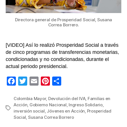
de
10
mil
Directora general de Prosperidad Social, Susana
de
Correa Borrero.
hog
[VIDEO] Así lo realizó Prosperidad Social a través
de cinco programas de transferencias monetarias,
condicionadas y no condicionadas, durante el
actual periodo presidencial.
F
T
E
Pi
C
a
wi
m
nt
o
c
tt
ail
er
m
Colombia Mayor
,
Devolución del IVA
,
Familias en
Acción
,
Gobierno Nacional
,
Ingreso Solidario
,
e
er
e
p
Etiquetas
inversión social
,
Jóvenes en Acción
,
Prosperidad
b
st
ar
Social
,
Susana Correa Borrero
o
tir