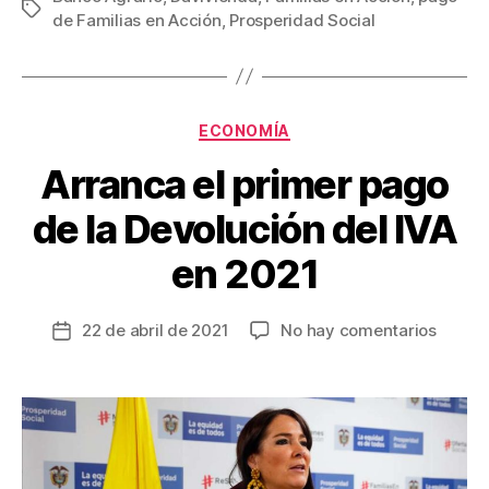
Etiquetas
de Familias en Acción
,
Prosperidad Social
e
er
e
p
b
st
ar
o
tir
Categorías
o
ECONOMÍA
k
Arranca el primer pago
de la Devolución del IVA
en 2021
en
22 de abril de 2021
No hay comentarios
Fecha
Arranc
de
el
la
primer
entrada
pago
de
la