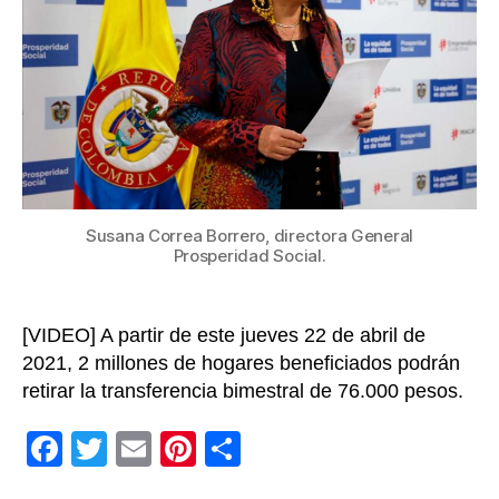
Devolu
del
IVA
en
2021
Susana Correa Borrero, directora General
Prosperidad Social.
[VIDEO] A partir de este jueves 22 de abril de
2021, 2 millones de hogares beneficiados podrán
retirar la transferencia bimestral de 76.000 pesos.
F
T
E
Pi
C
a
wi
m
nt
o