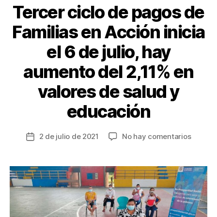
k
Tercer ciclo de pagos de
Familias en Acción inicia
el 6 de julio, hay
aumento del 2,11% en
valores de salud y
educación
en
2 de julio de 2021
No hay comentarios
Fecha
Tercer
de
ciclo
la
de
entrada
pagos
de
Familia
en