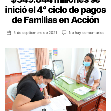
inició el 4° ciclo de pagos
de Familias en Acción
en
6 de septiembre de 2021
No hay comentarios
Fecha
Co
de
inv
la
de
entrada
$34
mil
se
inic
el
4°
cicl
de
pag
de
Fam