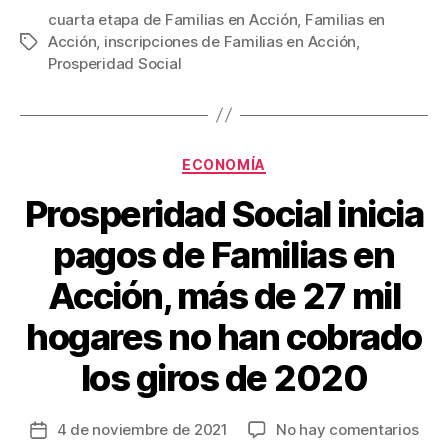
c
tt
ail
er
m
cuarta etapa de Familias en Acción
,
Familias en
Acción
,
inscripciones de Familias en Acción
,
Etiquetas
e
er
e
p
Prosperidad Social
b
st
ar
o
tir
o
Categorías
ECONOMÍA
k
Prosperidad Social inicia
pagos de Familias en
Acción, más de 27 mil
hogares no han cobrado
los giros de 2020
en
4 de noviembre de 2021
No hay comentarios
Fecha