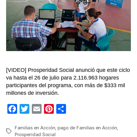
Acción
inicia
el
6
de
julio,
hay
aument
del
2,11%
[VIDEO] Prosperidad Social anunció que este ciclo
en
valores
va hasta el 26 de julio para 2.116.963 hogares
de
participantes del programa, con más de $333 mil
salud
millones de inversión.
y
educac
F
T
E
Pi
C
a
wi
m
nt
o
c
tt
ail
er
m
Familias en Acción
,
pago de Familias en Acción
,
Etiquetas
Prosperidad Social