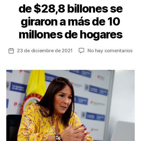
de $28,8 billones se
giraron a más de 10
millones de hogares
en
23 de diciembre de 2021
No hay comentarios
Fecha
His
de
inv
la
soci
entrada
en
Col
má
de
$28
bill
se
gir
a
má