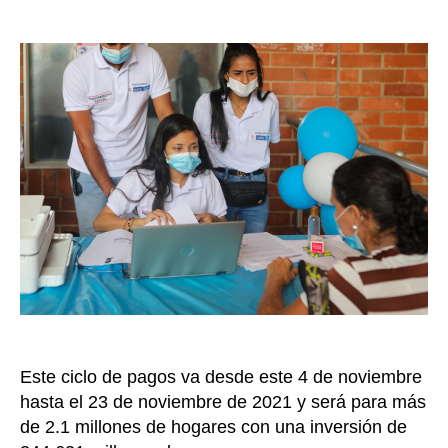
Pro
de
Soci
la
inic
entrada
pag
de
Fami
en
Acci
más
de
27
mil
hog
no
han
cob
los
Este ciclo de pagos va desde este 4 de noviembre
giro
de
hasta el 23 de noviembre de 2021 y será para más
202
de 2.1 millones de hogares con una inversión de