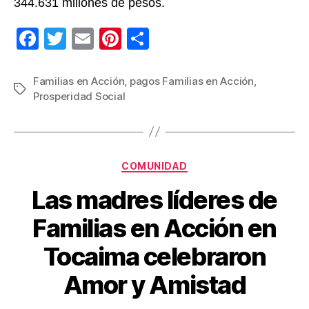
344.631 millones de pesos.
F
T
E
Pi
C
a
wi
m
nt
o
c
tt
ail
er
m
Familias en Acción
,
pagos Familias en Acción
,
Etiquetas
Prosperidad Social
e
er
e
p
b
st
ar
o
tir
Categorías
o
COMUNIDAD
k
Las madres líderes de
Familias en Acción en
Tocaima celebraron
Amor y Amistad