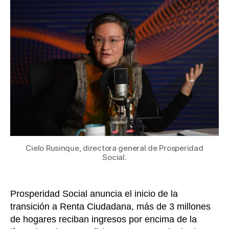
entrada
de
pobr
extr
recib
hast
$500
por
mes
a
parti
de
abril
de
Cielo Rusinque, directora general de Prosperidad
2023
Social.
Prosperidad Social anuncia el inicio de la
transición a Renta Ciudadana, más de 3 millones
de hogares reciban ingresos por encima de la