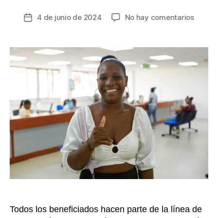
en
4 de junio de 2024
No hay comentarios
Fecha
Más
de
de
la
453.0
entrada
hogare
comen
a
recibir
pagos
de
Renta
Ciuda
Todos los beneficiados hacen parte de la línea de