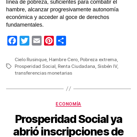
línea de pobreza, suficientes para combatir el
hambre, alcanzar progresivamente autonomía
económica y acceder al goce de derechos
fundamentales.
F
T
E
Pi
C
a
wi
m
nt
o
c
tt
ail
er
m
Cielo Rusinque
,
Hambre Cero
,
Pobreza extrema
,
Prosperidad Social
,
Renta Ciudadana
,
Sisbén IV
,
Etiquetas
e
er
e
p
transferencias monetarias
b
st
ar
o
tir
o
Categorías
ECONOMÍA
k
Prosperidad Social ya
abrió inscripciones de