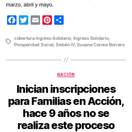
marzo, abril y mayo.
F
T
E
Pi
C
a
wi
m
nt
o
c
tt
ail
er
m
cobertura Ingreso Solidario
,
Ingreso Solidario
,
Etiquetas
Prosperidad Social
,
Sisbén IV
,
Susana Correa Borrero
e
er
e
p
b
st
ar
o
tir
Categorías
o
NACIÓN
k
Inician inscripciones
para Familias en Acción,
hace 9 años no se
realiza este proceso