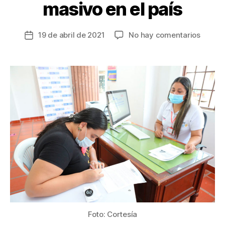
masivo en el país
en
19 de abril de 2021
No hay comentarios
Fecha
Inician
de
inscri
la
para
entrada
Famili
en
Acción
hace
9
años
no
se
realiza
este
proces
masiv
en
Foto: Cortesía
el