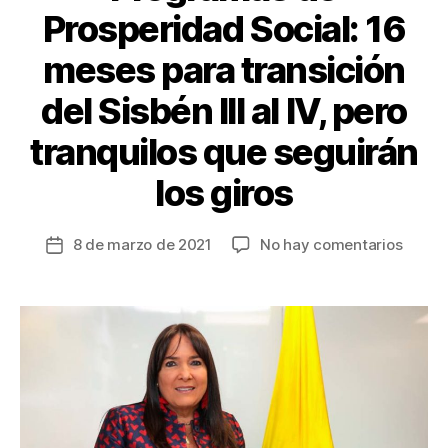
Prosperidad Social: 16
meses para transición
del Sisbén III al IV, pero
tranquilos que seguirán
los giros
en
8 de marzo de 2021
No hay comentarios
Fecha
Progr
de
de
la
Prosp
entrada
Social
16
mese
para
transi
del