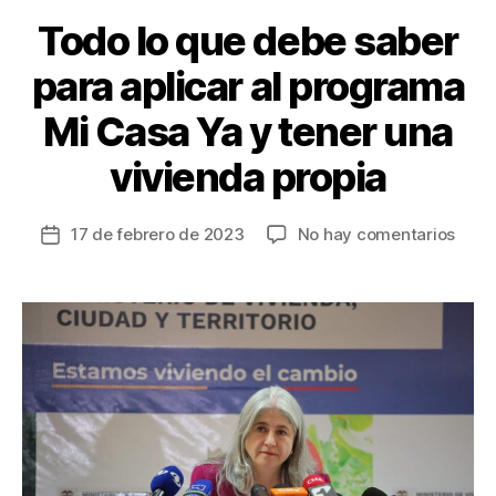
k
Todo lo que debe saber
para aplicar al programa
Mi Casa Ya y tener una
vivienda propia
en
17 de febrero de 2023
No hay comentarios
Fecha
Todo
de
lo
la
que
entrada
debe
sabe
para
aplic
al
prog
Mi