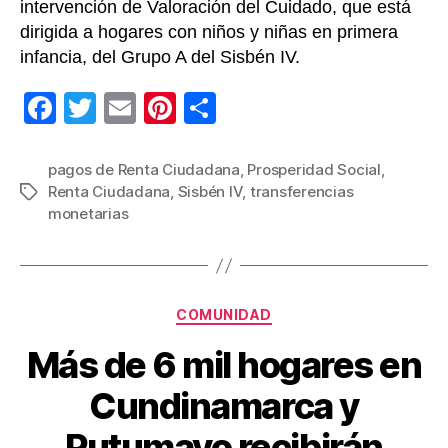
intervención de Valoración del Cuidado, que está
dirigida a hogares con niños y niñas en primera
infancia, del Grupo A del Sisbén IV.
F
T
E
Pi
C
a
wi
m
nt
o
c
tt
ail
er
m
pagos de Renta Ciudadana
,
Prosperidad Social
,
Renta Ciudadana
,
Sisbén IV
,
transferencias
Etiquetas
e
er
e
p
monetarias
b
st
ar
o
tir
o
Categorías
COMUNIDAD
k
Más de 6 mil hogares en
Cundinamarca y
Putumayo recibirán