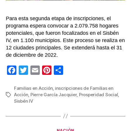
Para esta segunda etapa de inscripciones, el
programa espera convocar a 2.079.758 hogares
potenciales, que fueron focalizados en el Sisbén
IV, en 1.100 municipios. Este proceso se realiza en
12 ciudades principales. Se extenderá hasta el 31
de diciembre de 2022.
F
T
E
Pi
C
a
wi
m
nt
o
c
tt
ail
er
m
Familias en Acción
,
inscripciones de Familias en
Acción
,
Pierre García Jacquier
,
Prosperidad Social
,
Etiquetas
e
er
e
p
Sisbén IV
b
st
ar
o
tir
o
Categorías
NACIÓN