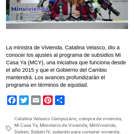
Casa
Ya
y
tener
una
vivi
propi
La ministra de Vivienda, Catalina Velasco, dio a
conocer los ajustes al programa de subsidios Mi
Casa Ya (MCY), una iniciativa que funciona desde
el año 2015 y que el Gobierno del Cambio
mantendrá. Los avances profundizarán el
programa en términos de equidad.
F
T
E
Pi
C
a
wi
m
nt
o
c
tt
ail
er
m
Catalina Velasco Campuzano
,
compra de vivienda
,
Mi Casa Ya
,
Ministerio de Vivienda
,
MinVivienda
,
e
er
e
p
Etiquetas
Sisben
,
Sisbén IV
,
subsidio para comprar vivienda
,