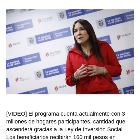
cober
la
del
entrada
Ingre
Solida
llega
a
4
millo
85
mil
hogar
en
marz
de
2022
[VIDEO] El programa cuenta actualmente con 3
millones de hogares participantes, cantidad que
ascenderá gracias a la Ley de Inversión Social.
Los beneficiarios recibirán 160 mil pesos en