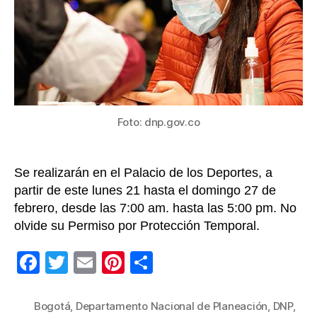
para
vene
en
Bogo
que
teng
su
PPT
Foto: dnp.gov.co
Se realizarán en el Palacio de los Deportes, a
partir de este lunes 21 hasta el domingo 27 de
febrero, desde las 7:00 am. hasta las 5:00 pm. No
olvide su Permiso por Protección Temporal.
F
T
E
Pi
C
a
wi
m
nt
o
c
tt
ail
er
m
Bogotá
,
Departamento Nacional de Planeación
,
DNP
,