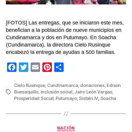
[FOTOS] Las entregas, que se iniciaron este mes,
benefician a la población de nueve municipios en
Cundinamarca y dos en Putumayo. En Soacha
(Cundinamarca), la directora Cielo Rusinque
encabezó la entrega de ayudas a 500 familias.
F
T
E
Pi
C
a
wi
m
nt
o
c
tt
ail
er
m
Cielo Rusinque
,
Cundinamarca
,
donaciones
,
Edison
Buesaquillo
,
inclusión social
,
Jairo León Vargas
,
Etiquetas
e
er
e
p
Prosperidad Social
,
Putumayo
,
Sisbén IV
,
Soacha
b
st
ar
o
tir
o
Categorías
NACIÓN