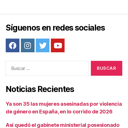
b
st
ar
o
tir
o
Síguenos en redes sociales
k
Buscar:
Noticias Recientes
Ya son 35 las mujeres asesinadas por violencia
de género en España, en lo corrido de 2026
Así quedó el gabinete ministerial posesionado