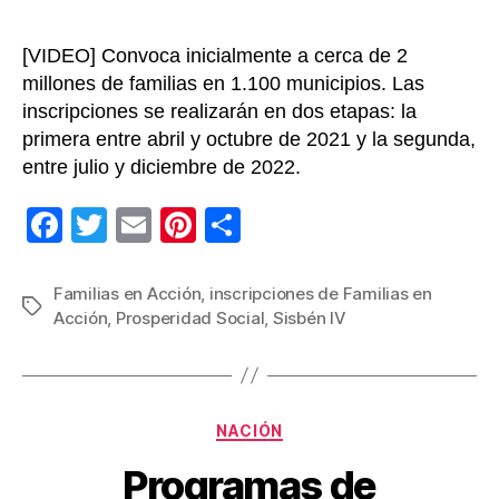
país
[VIDEO] Convoca inicialmente a cerca de 2
millones de familias en 1.100 municipios. Las
inscripciones se realizarán en dos etapas: la
primera entre abril y octubre de 2021 y la segunda,
entre julio y diciembre de 2022.
F
T
E
Pi
C
a
wi
m
nt
o
c
tt
ail
er
m
Familias en Acción
,
inscripciones de Familias en
Etiquetas
Acción
,
Prosperidad Social
,
Sisbén IV
e
er
e
p
b
st
ar
o
tir
Categorías
o
NACIÓN
k
Programas de