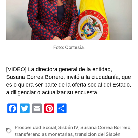
Sisbé
III
al
IV,
pero
tranqu
que
Foto: Cortesía.
seguir
los
giros
[VIDEO] La directora general de la entidad,
Susana Correa Borrero, invitó a la ciudadanía, que
es o quiera ser parte de la oferta social del Estado,
a diligenciar o actualizar su encuesta.
F
T
E
Pi
C
a
wi
m
nt
o
c
tt
ail
er
m
Prosperidad Social
,
Sisbén IV
,
Susana Correa Borrero
,
Etiquetas
transferencias monetarias
,
transición del Sisbén
e
er
e
p