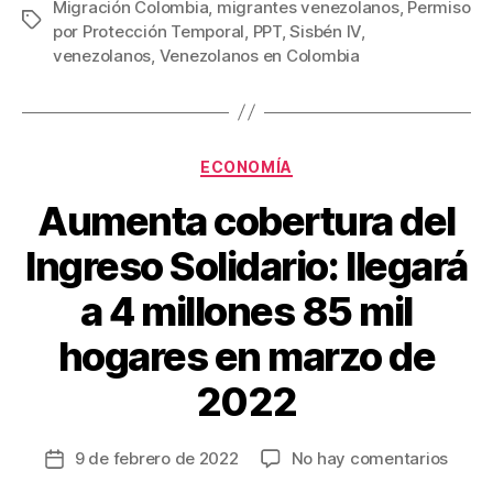
Migración Colombia
,
migrantes venezolanos
,
Permiso
e
er
e
p
Etiquetas
por Protección Temporal
,
PPT
,
Sisbén IV
,
b
st
ar
venezolanos
,
Venezolanos en Colombia
o
tir
o
k
Categorías
ECONOMÍA
Aumenta cobertura del
Ingreso Solidario: llegará
a 4 millones 85 mil
hogares en marzo de
2022
en
9 de febrero de 2022
No hay comentarios
Fecha
Aume
de