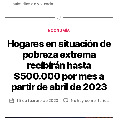
b
st
ar
subsidios de vivienda
o
tir
o
k
Categorías
ECONOMÍA
Hogares en situación de
pobreza extrema
recibirán hasta
$500.000 por mes a
partir de abril de 2023
en
15 de febrero de 2023
No hay comentarios
Fecha
Hoga
de
en
la
situa