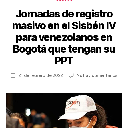
k
Jornadas de registro
masivo en el Sisbén IV
para venezolanos en
Bogotá que tengan su
PPT
en
21 de febrero de 2022
No hay comentarios
Fecha
Jorn
de
de
la
regis
entrada
masi
en
el
Sisb
IV