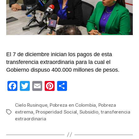
mill
de
hog
reci
$50
mil
El 7 de diciembre inician los pagos de esta
transferencia extraordinaria para la cual el
Gobierno dispuso 400.000 millones de pesos.
F
T
E
Pi
C
a
wi
m
nt
o
c
tt
ail
er
m
Cielo Rusinque
,
Pobreza en Colombia
,
Pobreza
extrema
,
Prosperidad Social
,
Subsidio
,
transferencia
Etiquetas
e
er
e
p
extraordinaria
b
st
ar
o
tir