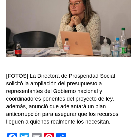
saca
adel
“Ham
Cero
y
“Jóv
en
Paz”:
Cielo
Rusi
[FOTOS] La Directora de Prosperidad Social
solicitó la ampliación del presupuesto a
representantes del Gobierno nacional y
coordinadores ponentes del proyecto de ley,
además, anunció que adelantará un plan
anticorrupción para asegurar que los recursos
lleguen a quienes realmente los necesitan.