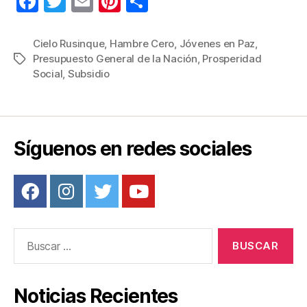
F
T
E
Pi
C
a
wi
m
nt
o
c
tt
ail
er
m
Cielo Rusinque
,
Hambre Cero
,
Jóvenes en Paz
,
Presupuesto General de la Nación
,
Prosperidad
Etiquetas
e
er
e
p
Social
,
Subsidio
b
st
ar
o
tir
o
Síguenos en redes sociales
k
Buscar:
Noticias Recientes