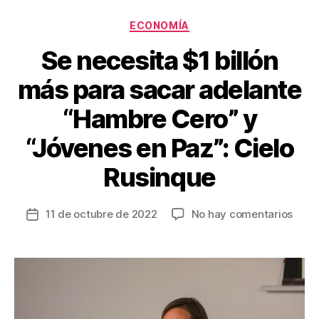
o
Categorías
ECONOMÍA
k
Se necesita $1 billón
más para sacar adelante
“Hambre Cero” y
“Jóvenes en Paz”: Cielo
Rusinque
en
11 de octubre de 2022
No hay comentarios
Fecha
Se
de
nece
la
$1
entrada
billón
más
para