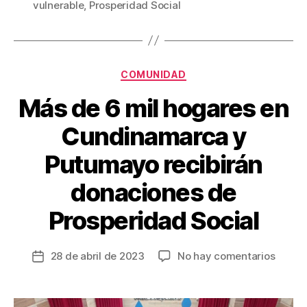
vulnerable
,
Prosperidad Social
b
st
ar
o
tir
o
Categorías
COMUNIDAD
k
Más de 6 mil hogares en
Cundinamarca y
Putumayo recibirán
donaciones de
Prosperidad Social
en
28 de abril de 2023
No hay comentarios
Fecha
Más
de
de
la
6
entrada