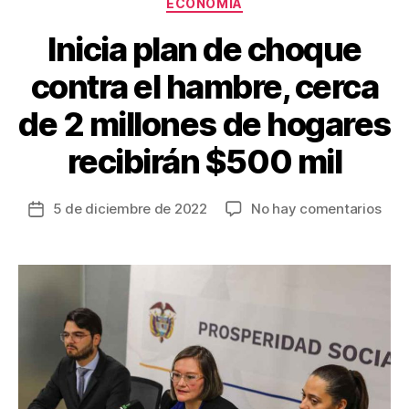
ECONOMÍA
k
Inicia plan de choque
contra el hambre, cerca
de 2 millones de hogares
recibirán $500 mil
en
5 de diciembre de 2022
No hay comentarios
Fecha
Inici
de
plan
la
de
entrada
cho
cont
el
ham
cer
de
2