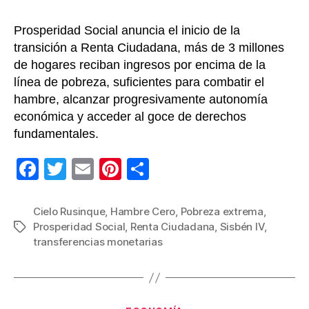
Prosperidad Social anuncia el inicio de la
transición a Renta Ciudadana, más de 3 millones
de hogares reciban ingresos por encima de la
línea de pobreza, suficientes para combatir el
hambre, alcanzar progresivamente autonomía
económica y acceder al goce de derechos
fundamentales.
F
T
E
Pi
C
a
wi
m
nt
o
c
tt
ail
er
m
Cielo Rusinque
,
Hambre Cero
,
Pobreza extrema
,
Prosperidad Social
,
Renta Ciudadana
,
Sisbén IV
,
Etiquetas
e
er
e
p
transferencias monetarias
b
st
ar
o
tir
o
Categorías