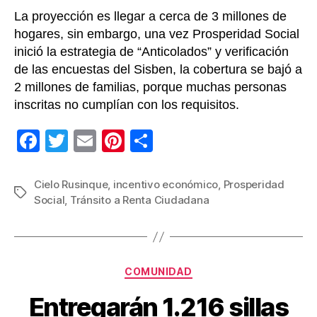
Ciuda
La proyección es llegar a cerca de 3 millones de
hogares, sin embargo, una vez Prosperidad Social
inició la estrategia de “Anticolados” y verificación
de las encuestas del Sisben, la cobertura se bajó a
2 millones de familias, porque muchas personas
inscritas no cumplían con los requisitos.
F
T
E
Pi
C
a
wi
m
nt
o
c
tt
ail
er
m
Cielo Rusinque
,
incentivo económico
,
Prosperidad
Etiquetas
Social
,
Tránsito a Renta Ciudadana
e
er
e
p
b
st
ar
o
tir
Categorías
o
COMUNIDAD
k
Entregarán 1.216 sillas