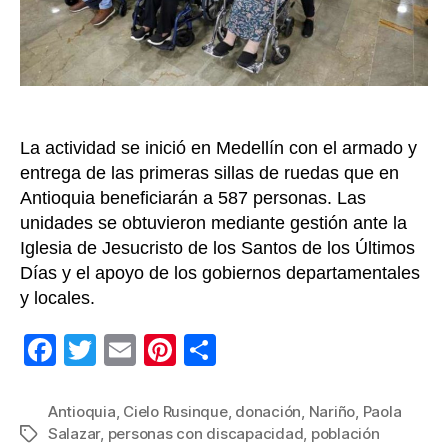
disca
en
Antio
y
Nariñ
La actividad se inició en Medellín con el armado y
entrega de las primeras sillas de ruedas que en
Antioquia beneficiarán a 587 personas. Las
unidades se obtuvieron mediante gestión ante la
Iglesia de Jesucristo de los Santos de los Últimos
Días y el apoyo de los gobiernos departamentales
y locales.
F
T
E
Pi
C
a
wi
m
nt
o
c
tt
ail
er
m
Antioquia
,
Cielo Rusinque
,
donación
,
Nariño
,
Paola
Salazar
,
personas con discapacidad
,
población
Etiquetas
e
er
e
p