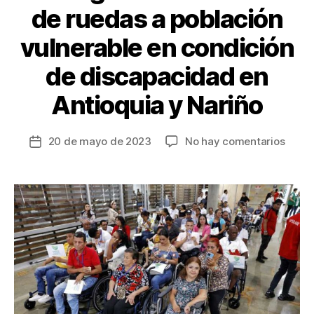
de ruedas a población
vulnerable en condición
de discapacidad en
Antioquia y Nariño
en
20 de mayo de 2023
No hay comentarios
Fecha
Entre
de
1.216
la
sillas
entrada
de
rueda
a
pobla
vulne
en
condi
de