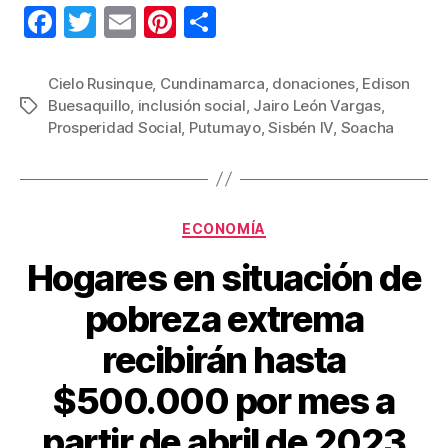
F
T
E
Pi
C
a
wi
m
nt
o
c
tt
ail
er
m
Cielo Rusinque
,
Cundinamarca
,
donaciones
,
Edison
Buesaquillo
,
inclusión social
,
Jairo León Vargas
,
Etiquetas
e
er
e
p
Prosperidad Social
,
Putumayo
,
Sisbén IV
,
Soacha
b
st
ar
o
tir
o
Categorías
ECONOMÍA
k
Hogares en situación de
pobreza extrema
recibirán hasta
$500.000 por mes a
partir de abril de 2023