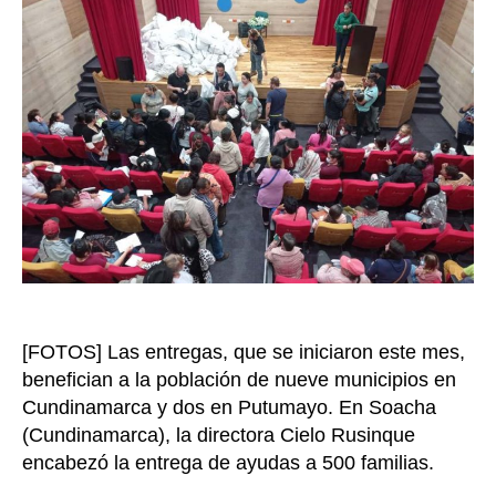
mil
hogar
en
Cundi
y
Putum
recibi
donac
de
Prospe
Social
[FOTOS] Las entregas, que se iniciaron este mes,
benefician a la población de nueve municipios en
Cundinamarca y dos en Putumayo. En Soacha
(Cundinamarca), la directora Cielo Rusinque
encabezó la entrega de ayudas a 500 familias.