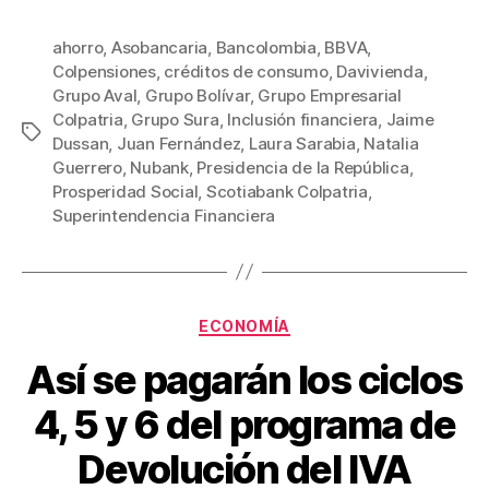
a
wi
m
nt
o
c
tt
ail
er
m
ahorro
,
Asobancaria
,
Bancolombia
,
BBVA
,
Colpensiones
,
créditos de consumo
,
Davivienda
,
e
er
e
p
Grupo Aval
,
Grupo Bolívar
,
Grupo Empresarial
b
st
ar
Colpatria
,
Grupo Sura
,
Inclusión financiera
,
Jaime
Etiquetas
Dussan
,
Juan Fernández
,
Laura Sarabia
,
Natalia
o
tir
Guerrero
,
Nubank
,
Presidencia de la República
,
o
Prosperidad Social
,
Scotiabank Colpatria
,
Superintendencia Financiera
k
Categorías
ECONOMÍA
Así se pagarán los ciclos
4, 5 y 6 del programa de
Devolución del IVA