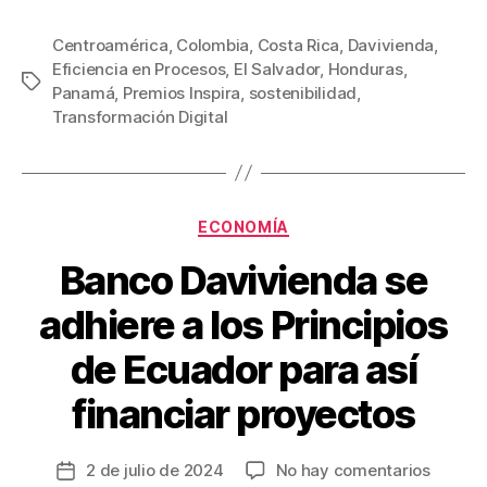
a
wi
m
nt
o
c
tt
ail
er
m
Centroamérica
,
Colombia
,
Costa Rica
,
Davivienda
,
Eficiencia en Procesos
,
El Salvador
,
Honduras
,
e
er
e
p
Etiquetas
Panamá
,
Premios Inspira
,
sostenibilidad
,
b
st
ar
Transformación Digital
o
tir
o
k
Categorías
ECONOMÍA
Banco Davivienda se
adhiere a los Principios
de Ecuador para así
financiar proyectos
en
2 de julio de 2024
No hay comentarios
Fecha