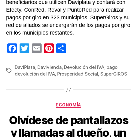
beneficiarios que utilicen Daviplata y contará con
Efecty, ConRed, Reval y PuntoRed para realizar
pagos por giro en 323 municipios. SuperGiros y su
red de aliados se encargarán de los pagos por giro
en los municipios restantes.
F
T
E
Pi
C
a
wi
m
nt
o
c
tt
ail
er
m
DaviPlata
,
Davivienda
,
Devolución del IVA
,
pago
Etiquetas
devolución del IVA
,
Prosperidad Social
,
SuperGIROS
e
er
e
p
b
st
ar
o
tir
Categorías
o
ECONOMÍA
k
Olvídese de pantallazos
y llamadas al dueño, un