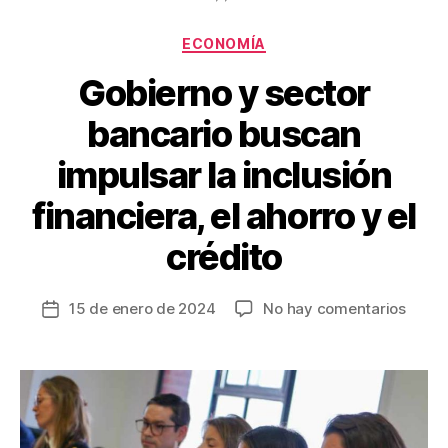
o
Categorías
ECONOMÍA
k
Gobierno y sector
bancario buscan
impulsar la inclusión
financiera, el ahorro y el
crédito
en
15 de enero de 2024
No hay comentarios
Fecha
Gobie
de
y
la
secto
entrada
banca
busca
impul