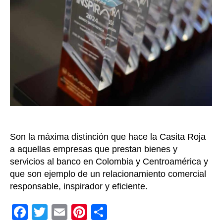
al
tal
de
4.1
y
ali
de
20
Son la máxima distinción que hace la Casita Roja
a aquellas empresas que prestan bienes y
servicios al banco en Colombia y Centroamérica y
que son ejemplo de un relacionamiento comercial
responsable, inspirador y eficiente.
F
T
E
Pi
C