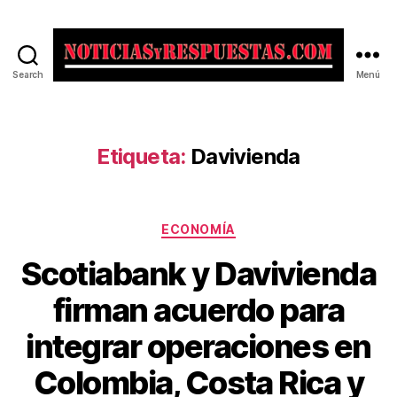
Search
Menú
Noticias
y
Respuestas
Etiqueta:
Davivienda
Categorías
ECONOMÍA
Scotiabank y Davivienda
firman acuerdo para
integrar operaciones en
Colombia, Costa Rica y