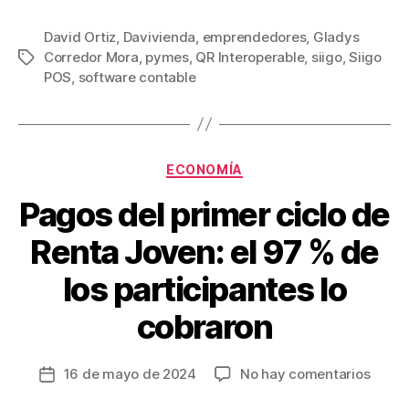
a
wi
m
nt
o
c
tt
ail
er
m
David Ortiz
,
Davivienda
,
emprendedores
,
Gladys
Corredor Mora
,
pymes
,
QR Interoperable
,
siigo
,
Siigo
Etiquetas
e
er
e
p
POS
,
software contable
b
st
ar
o
tir
o
Categorías
ECONOMÍA
k
Pagos del primer ciclo de
Renta Joven: el 97 % de
los participantes lo
cobraron
en
16 de mayo de 2024
No hay comentarios
Fecha
Pago
de