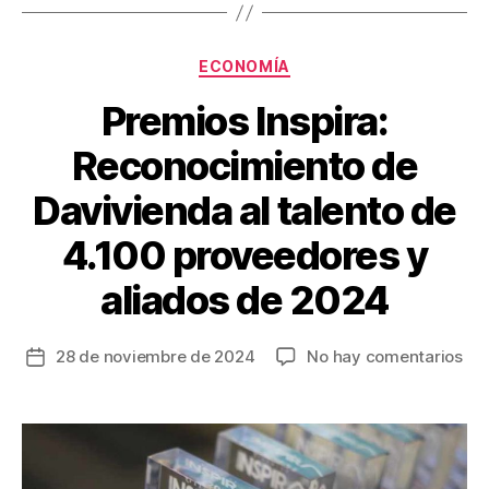
o
tir
o
Categorías
ECONOMÍA
k
Premios Inspira:
Reconocimiento de
Davivienda al talento de
4.100 proveedores y
aliados de 2024
en
28 de noviembre de 2024
No hay comentarios
Fecha
Pre
de
Ins
la
Rec
entrada
de
Dav