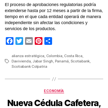
El proceso de aprobaciones regulatorias podría
extenderse hasta por 12 meses a partir de la firma,
tiempo en el que cada entidad operará de manera
independiente sin afectar las condiciones y
servicios de los productos.
F
T
E
Pi
C
a
wi
m
nt
o
c
tt
ail
er
m
alianza estratégica
,
Colombia
,
Costa Rica
,
Davivienda
,
Jabar Singh
,
Panamá
,
Scotiabank
,
Etiquetas
e
er
e
p
Scotiabank Colpatria
b
st
ar
o
tir
o
Categorías
ECONOMÍA
k
Nueva Cédula Cafetera,