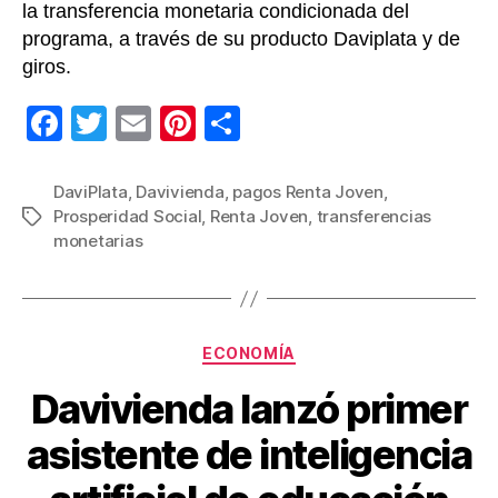
la transferencia monetaria condicionada del
programa, a través de su producto Daviplata y de
giros.
F
T
E
Pi
C
a
wi
m
nt
o
c
tt
ail
er
m
DaviPlata
,
Davivienda
,
pagos Renta Joven
,
Prosperidad Social
,
Renta Joven
,
transferencias
Etiquetas
e
er
e
p
monetarias
b
st
ar
o
tir
o
Categorías
ECONOMÍA
k
Davivienda lanzó primer
asistente de inteligencia