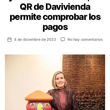
QR de Davivienda
permite comprobar los
pagos
en
4 de diciembre de 2023
No hay comentarios
Fecha
Olv
de
de
la
pant
entrada
y
lla
al
due
un
QR
de
Dav
per
com