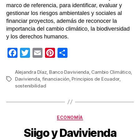
marco de referencia, para identificar, evaluar y
gestionar los riesgos ambientales y sociales al
financiar proyectos, además de reconocer la
importancia del cambio climático, la biodiversidad
y los derechos humanos.
F
T
E
Pi
C
a
wi
m
nt
o
c
tt
ail
er
m
Alejandra Díaz
,
Banco Davivienda
,
Cambio Climático
,
Davivienda
,
financiación
,
Principios de Ecuador
,
Etiquetas
e
er
e
p
sostenibilidad
b
st
ar
o
tir
o
Categorías
ECONOMÍA
k
Siigo y Davivienda