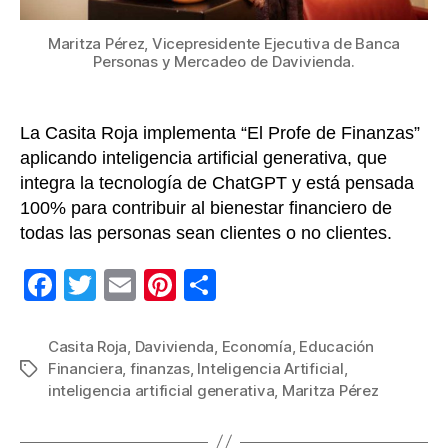
región
Maritza Pérez, Vicepresidente Ejecutiva de Banca
Personas y Mercadeo de Davivienda.
La Casita Roja implementa “El Profe de Finanzas”
aplicando inteligencia artificial generativa, que
integra la tecnología de ChatGPT y está pensada
100% para contribuir al bienestar financiero de
todas las personas sean clientes o no clientes.
F
T
E
Pi
C
a
wi
m
nt
o
c
tt
ail
er
m
Casita Roja
,
Davivienda
,
Economía
,
Educación
Financiera
,
finanzas
,
Inteligencia Artificial
,
Etiquetas
e
er
e
p
inteligencia artificial generativa
,
Maritza Pérez
b
st
ar
o
tir