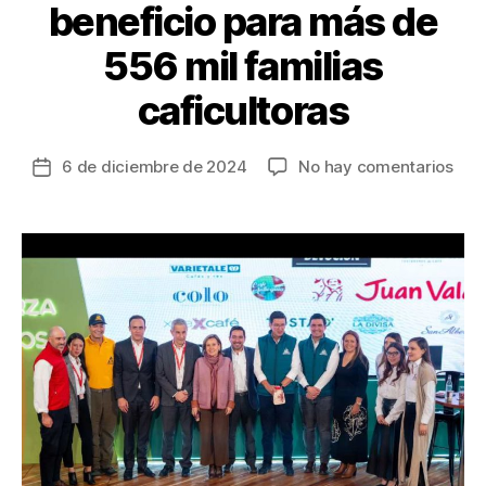
beneficio para más de
556 mil familias
caficultoras
en
6 de diciembre de 2024
No hay comentarios
Fecha
Nue
de
Céd
la
Cafe
entrada
bene
par
más
de
556
mil
fami
cafi