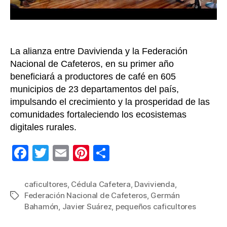
La alianza entre Davivienda y la Federación
Nacional de Cafeteros, en su primer año
beneficiará a productores de café en 605
municipios de 23 departamentos del país,
impulsando el crecimiento y la prosperidad de las
comunidades fortaleciendo los ecosistemas
digitales rurales.
F
T
E
Pi
C
a
wi
m
nt
o
c
tt
ail
er
m
caficultores
,
Cédula Cafetera
,
Davivienda
,
Federación Nacional de Cafeteros
,
Germán
Etiquetas
e
er
e
p
Bahamón
,
Javier Suárez
,
pequeños caficultores
b
st
ar