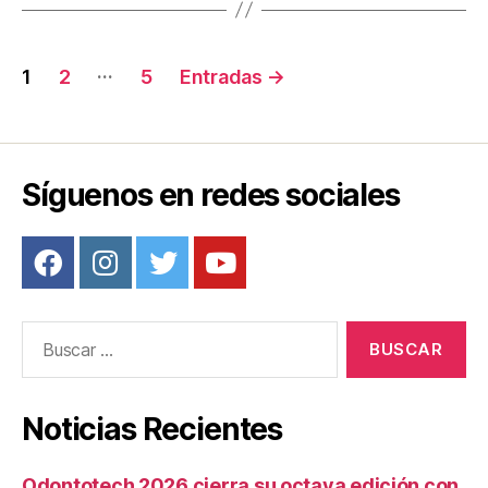
o
tir
o
Navegación
…
1
2
5
Entradas
→
k
de
entradas
Síguenos en redes sociales
Buscar:
Noticias Recientes
Odontotech 2026 cierra su octava edición con