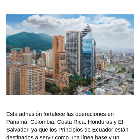
Banco
de
Davivi
la
se
entrada
adhier
a
los
Princip
de
Ecuado
para
así
financi
proyec
Esta adhesión fortalece las operaciones en
Panamá, Colombia, Costa Rica, Honduras y El
Salvador, ya que los Principios de Ecuador están
destinados a servir como una línea base y un