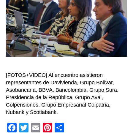
la
inclus
financ
el
ahorr
y
el
crédi
[FOTOS+VIDEO] Al encuentro asistieron
representantes de Davivienda, Grupo Bolívar,
Asobancaria, BBVA, Bancolombia, Grupo Sura,
Presidencia de la República, Grupo Aval,
Colpensiones, Grupo Empresarial Colpatria,
Nubank y Scotiabank.
F
T
E
Pi
C