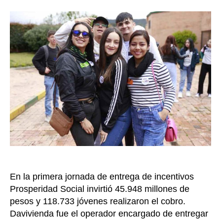
del
la
prime
entrada
ciclo
de
Renta
Joven
el
97
%
de
los
partic
lo
cobra
En la primera jornada de entrega de incentivos
Prosperidad Social invirtió 45.948 millones de
pesos y 118.733 jóvenes realizaron el cobro.
Davivienda fue el operador encargado de entregar