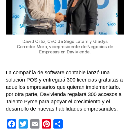
gratis
a
Pymes
empre
y
comer
colom
David Ortiz, CEO de Siigo Latam y Gladys
Corredor Mora, vicepresidente de Negocios de
Empresas en Davivienda.
La compañía de software contable lanzó una
solución POS y entregará 300 licencias gratuitas a
aquellos empresarios que quieran implementarlo,
por otra parte, Davivienda regalará 300 accesos a
Talento Pyme para apoyar el crecimiento y el
desarrollo de nuevas habilidades empresariales.
F
T
E
Pi
C