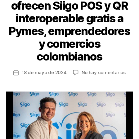
ofrecen Siigo POS y QR
interoperable gratis a
Pymes, emprendedores
y comercios
colombianos
en
18 de mayo de 2024
No hay comentarios
Fecha
Siigo
de
y
la
Daviv
entrada
ofrec
Siigo
POS
y
QR
intero