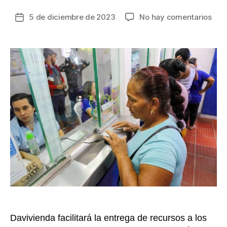
en
5 de diciembre de 2023
No hay comentarios
Fecha
Así
de
se
la
pag
entrada
los
cicl
4,
5
y
6
del
pro
de
Dev
del
IVA
Davivienda facilitará la entrega de recursos a los