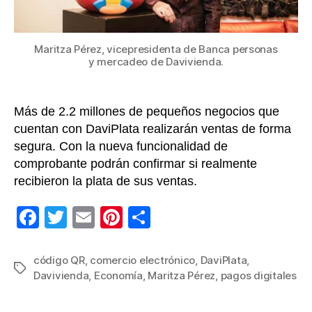
los
pag
Maritza Pérez, vicepresidenta de Banca personas
y mercadeo de Davivienda.
Más de 2.2 millones de pequeños negocios que
cuentan con DaviPlata realizarán ventas de forma
segura. Con la nueva funcionalidad de
comprobante podrán confirmar si realmente
recibieron la plata de sus ventas.
F
T
E
Pi
C
a
wi
m
nt
o
c
tt
ail
er
m
código QR
,
comercio electrónico
,
DaviPlata
,
Etiquetas
Davivienda
,
Economía
,
Maritza Pérez
,
pagos digitales
e
er
e
p
b
st
ar