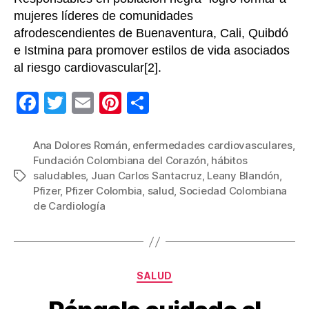
mujeres líderes de comunidades
afrodescendientes de Buenaventura, Cali, Quibdó
e Istmina para promover estilos de vida asociados
al riesgo cardiovascular[2].
F
T
E
Pi
C
a
wi
m
nt
o
c
tt
ail
er
m
Ana Dolores Román
,
enfermedades cardiovasculares
,
Fundación Colombiana del Corazón
,
hábitos
e
er
e
p
saludables
,
Juan Carlos Santacruz
,
Leany Blandón
,
Etiquetas
b
st
ar
Pfizer
,
Pfizer Colombia
,
salud
,
Sociedad Colombiana
de Cardiología
o
tir
o
k
Categorías
SALUD