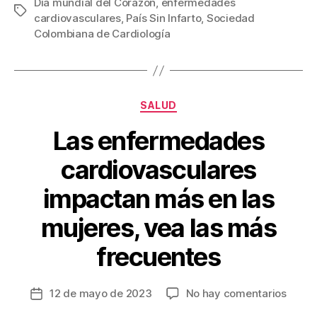
Día mundial del Corazón
,
enfermedades
e
er
e
p
Etiquetas
cardiovasculares
,
País Sin Infarto
,
Sociedad
b
st
ar
Colombiana de Cardiología
o
tir
o
k
Categorías
SALUD
Las enfermedades
cardiovasculares
impactan más en las
mujeres, vea las más
frecuentes
en
12 de mayo de 2023
No hay comentarios
Fecha
L
de