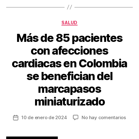
o
tir
o
k
Categorías
SALUD
Más de 85 pacientes
con afecciones
cardiacas en Colombia
se benefician del
marcapasos
miniaturizado
en
10 de enero de 2024
No hay comentarios
Fecha
Más
de
de
la
85
entrada