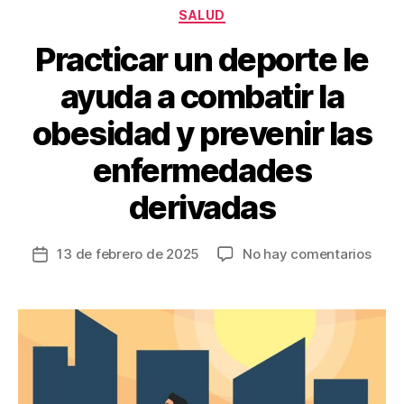
k
Categorías
SALUD
Practicar un deporte le
ayuda a combatir la
obesidad y prevenir las
enfermedades
derivadas
en
13 de febrero de 2025
No hay comentarios
Fecha
Pract
de
un
la
depo
entrada
le
ayud
a
comb