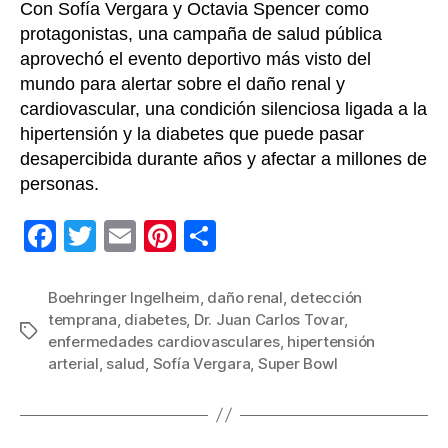
Con Sofía Vergara y Octavia Spencer como
protagonistas, una campaña de salud pública
aprovechó el evento deportivo más visto del
mundo para alertar sobre el daño renal y
cardiovascular, una condición silenciosa ligada a la
hipertensión y la diabetes que puede pasar
desapercibida durante años y afectar a millones de
personas.
F
T
E
Pi
C
a
wi
m
nt
o
c
tt
ail
er
m
Boehringer Ingelheim
,
daño renal
,
detección
temprana
,
diabetes
,
Dr. Juan Carlos Tovar
,
e
er
e
p
Etiquetas
enfermedades cardiovasculares
,
hipertensión
b
st
ar
arterial
,
salud
,
Sofía Vergara
,
Super Bowl
o
tir
o