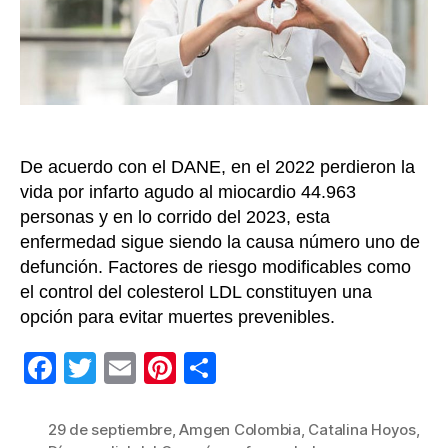
de
mu
en
el
mu
De acuerdo con el DANE, en el 2022 perdieron la
vida por infarto agudo al miocardio 44.963
personas y en lo corrido del 2023, esta
enfermedad sigue siendo la causa número uno de
defunción. Factores de riesgo modificables como
el control del colesterol LDL constituyen una
opción para evitar muertes prevenibles.
F
T
E
Pi
C
a
wi
m
nt
o
c
tt
ail
er
m
29 de septiembre
,
Amgen Colombia
,
Catalina Hoyos
,