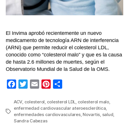
El Invima aprobó recientemente un nuevo
medicamento de tecnología ARN de interferencia
(ARNi) que permite reducir el colesterol LDL,
conocido como “colesterol malo” y que es la causa
de hasta 2.6 millones de muertes, según el
Observatorio Mundial de la Salud de la OMS.
F
T
E
Pi
C
a
wi
m
nt
o
c
tt
ail
er
m
ACV
,
colesterol
,
colesterol LDL
,
colesterol malo
,
enfermedad cardiovascular ateroesclerótica
,
e
er
e
p
Etiquetas
enfermedades cardiovasculares
,
Novartis
,
salud
,
b
st
ar
Sandra Cabezas