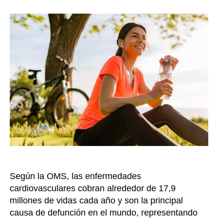
a
la
s
entrada
e
n
f
e
r
m
e
d
a
d
e
s
c
a
Según la OMS, las enfermedades
r
d
cardiovasculares cobran alrededor de 17,9
i
millones de vidas cada año y son la principal
o
causa de defunción en el mundo, representando