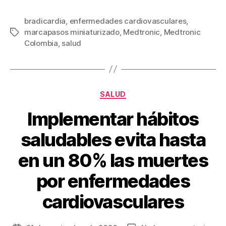
a
wi
m
nt
o
c
tt
ail
er
m
bradicardia
,
enfermedades cardiovasculares
,
marcapasos miniaturizado
,
Medtronic
,
Medtronic
Etiquetas
e
er
e
p
Colombia
,
salud
b
st
ar
o
tir
o
Categorías
SALUD
k
Implementar hábitos
saludables evita hasta
en un 80% las muertes
por enfermedades
cardiovasculares