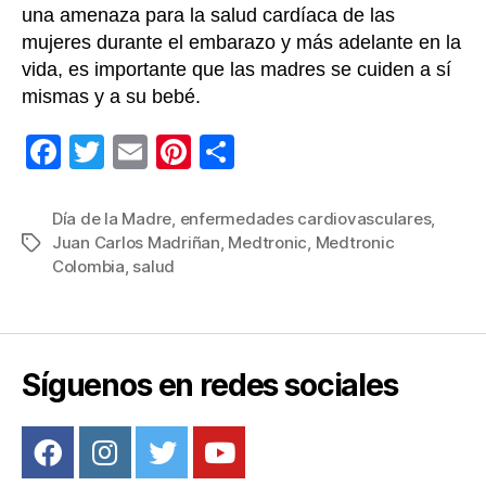
v
una amenaza para la salud cardíaca de las
a
mujeres durante el embarazo y más adelante en la
s
vida, es importante que las madres se cuiden a sí
c
mismas y a su bebé.
u
l
F
T
E
Pi
C
a
r
a
wi
m
nt
o
e
c
tt
ail
er
m
s
Día de la Madre
,
enfermedades cardiovasculares
,
i
Juan Carlos Madriñan
,
Medtronic
,
Medtronic
Etiquetas
e
er
e
p
m
Colombia
,
salud
b
st
ar
p
a
o
tir
c
o
t
Síguenos en redes sociales
a
k
n
m
á
s