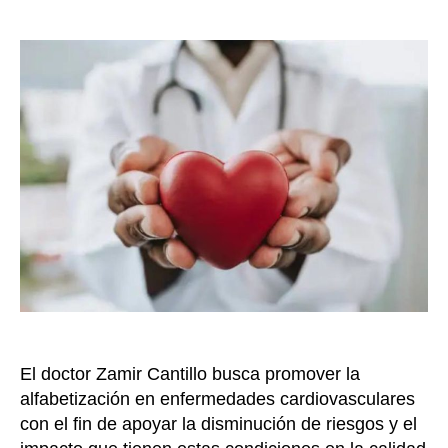
de
mé
la
co
entrada
un
en
ca
cu
su
ca
pa
ay
a
pr
inf
El doctor Zamir Cantillo busca promover la
alfabetización en enfermedades cardiovasculares
con el fin de apoyar la disminución de riesgos y el