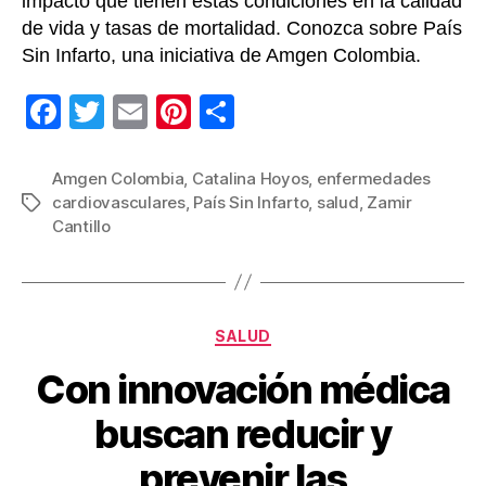
impacto que tienen estas condiciones en la calidad
de vida y tasas de mortalidad. Conozca sobre País
Sin Infarto, una iniciativa de Amgen Colombia.
F
T
E
Pi
C
a
wi
m
nt
o
c
tt
ail
er
m
Amgen Colombia
,
Catalina Hoyos
,
enfermedades
cardiovasculares
,
País Sin Infarto
,
salud
,
Zamir
Etiquetas
e
er
e
p
Cantillo
b
st
ar
o
tir
o
Categorías
SALUD
k
Con innovación médica
buscan reducir y
prevenir las