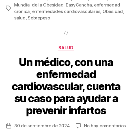
Mundial de la Obesidad
,
EasyCancha
,
enfermedad
e
er
e
p
Etiquetas
crónica
,
enfermedades cardiovasculares
,
Obesidad
,
b
st
ar
salud
,
Sobrepeso
o
tir
o
k
Categorías
SALUD
Un médico, con una
enfermedad
cardiovascular, cuenta
su caso para ayudar a
prevenir infartos
en
30 de septiembre de 2024
No hay comentarios
Fecha
Un