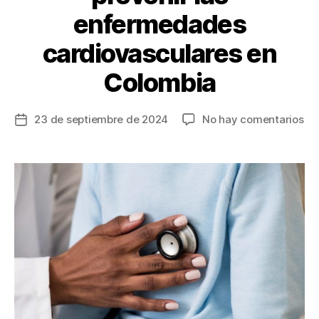
enfermedades
cardiovasculares en
Colombia
en
23 de septiembre de 2024
No hay comentarios
Fecha
Co
de
in
la
mé
entrada
bu
red
y
pre
las
en
ca
en
Co