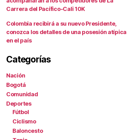
acompañarán a los competidores de La
á
Carrera del Pacífico-Cali 10K
s
f
r
Colombia recibirá a su nuevo Presidente,
e
conozca los detalles de una posesión atípica
c
en el país
u
e
Categorías
n
t
e
Nación
s
Bogotá
Comunidad
Deportes
Fútbol
Ciclismo
Baloncesto