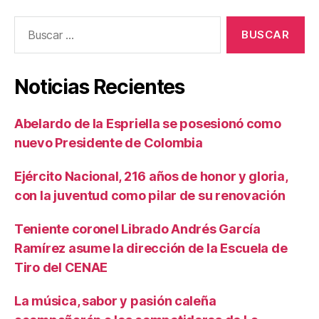
e
Buscar:
n
l
a
s
Noticias Recientes
m
u
j
Abelardo de la Espriella se posesionó como
e
nuevo Presidente de Colombia
r
e
Ejército Nacional, 216 años de honor y gloria,
s
con la juventud como pilar de su renovación
,
v
Teniente coronel Librado Andrés García
e
a
Ramírez asume la dirección de la Escuela de
l
Tiro del CENAE
a
s
La música, sabor y pasión caleña
m