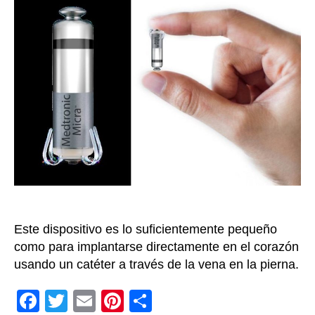
pacie
con
afecc
cardi
en
Colom
se
benef
del
marc
minia
Este dispositivo es lo suficientemente pequeño
como para implantarse directamente en el corazón
usando un catéter a través de la vena en la pierna.
F
T
E
Pi
C