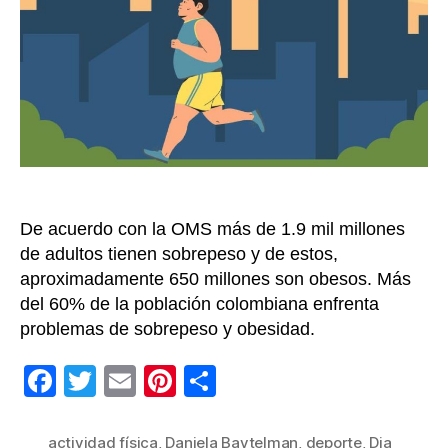
la
obes
y
preve
las
enfe
deri
De acuerdo con la OMS más de 1.9 mil millones
de adultos tienen sobrepeso y de estos,
aproximadamente 650 millones son obesos. Más
del 60% de la población colombiana enfrenta
problemas de sobrepeso y obesidad.
F
T
E
Pi
C
a
wi
m
nt
o
c
tt
ail
er
m
actividad física
,
Daniela Baytelman
,
deporte
,
Dia