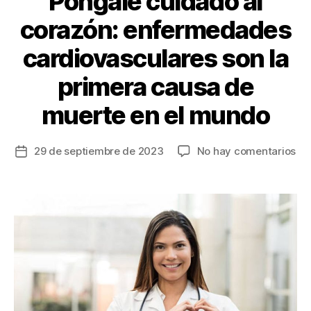
Póngale cuidado al
corazón: enfermedades
cardiovasculares son la
primera causa de
muerte en el mundo
en
29 de septiembre de 2023
No hay comentarios
Fecha
Pó
de
cu
la
al
entrada
co
en
ca
so
la
pr
ca