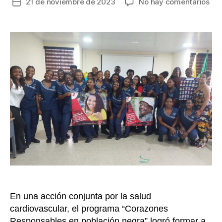
en
21 de noviembre de 2023
No hay comentarios
Fecha
Imp
de
háb
la
sal
entrada
evi
has
en
un
80
las
mue
por
en
car
En una acción conjunta por la salud
cardiovascular, el programa “Corazones
Responsables en población negra” logró formar a