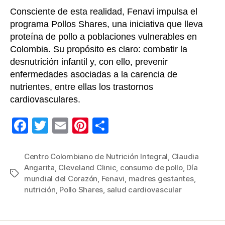
Consciente de esta realidad, Fenavi impulsa el
programa Pollos Shares, una iniciativa que lleva
proteína de pollo a poblaciones vulnerables en
Colombia. Su propósito es claro: combatir la
desnutrición infantil y, con ello, prevenir
enfermedades asociadas a la carencia de
nutrientes, entre ellas los trastornos
cardiovasculares.
F
T
E
Pi
C
a
wi
m
nt
o
c
tt
ail
er
m
Centro Colombiano de Nutrición Integral
,
Claudia
Angarita
,
Cleveland Clinic
,
consumo de pollo
,
Día
e
er
e
p
Etiquetas
mundial del Corazón
,
Fenavi
,
madres gestantes
,
b
st
ar
nutrición
,
Pollo Shares
,
salud cardiovascular
o
tir
o