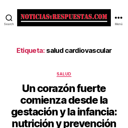
Search
Menú
Noticias
y
Respuestas
Etiqueta:
salud cardiovascular
Categorías
SALUD
Un corazón fuerte
comienza desde la
gestación y la infancia:
nutrición y prevención