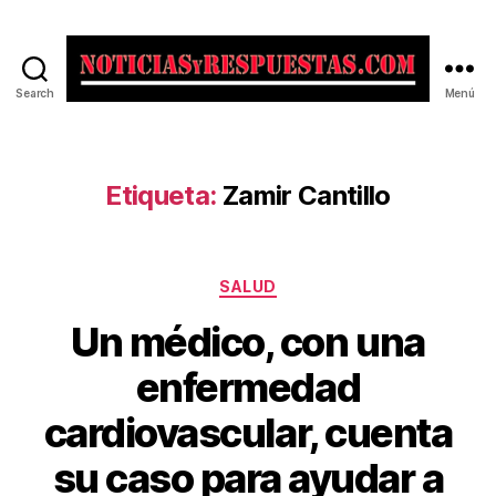
Search
Menú
Noticias
y
Respuestas
Etiqueta:
Zamir Cantillo
Categorías
SALUD
Un médico, con una
enfermedad
cardiovascular, cuenta
su caso para ayudar a