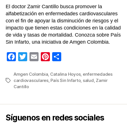
El doctor Zamir Cantillo busca promover la
alfabetización en enfermedades cardiovasculares
con el fin de apoyar la disminución de riesgos y el
impacto que tienen estas condiciones en la calidad
de vida y tasas de mortalidad. Conozca sobre País
Sin Infarto, una iniciativa de Amgen Colombia.
F
T
E
Pi
C
a
wi
m
nt
o
c
tt
ail
er
m
Amgen Colombia
,
Catalina Hoyos
,
enfermedades
cardiovasculares
,
País Sin Infarto
,
salud
,
Zamir
Etiquetas
e
er
e
p
Cantillo
b
st
ar
o
tir
o
Síguenos en redes sociales
k