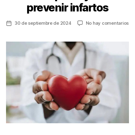
prevenir infartos
en
30 de septiembre de 2024
No hay comentarios
Fecha
Un
de
mé
la
co
entrada
un
en
ca
cu
su
ca
pa
ay
a
pr
inf