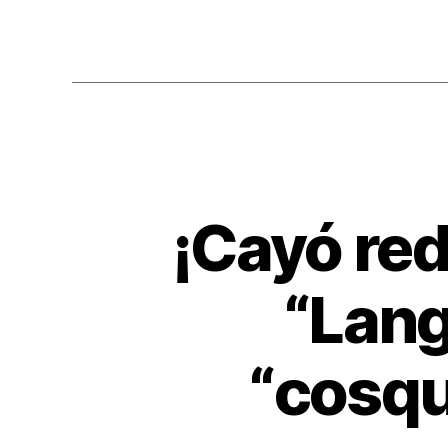
o
o
k
¡Cayó red
“Lang
“cosqui