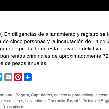
] En diligencias de allanamiento y registro se l
a de cinco personas y la incautación de 14 celu
ima que producto de esta actividad delictiva
ban rentas criminales de aproximadamente 72
es de pesos anuales.
T
E
Pi
C
wi
m
nt
o
tt
ail
er
m
namiento
,
Bogotá
,
Capturados
,
concierto para delinquir
,
cosqu
er
e
p
 de celulares
,
Los Latinos
,
Operación Bogotá
,
Policía de Bog
s
st
ar
,
Transmilenio