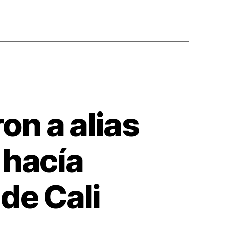
on a alias
 hacía
 de Cali