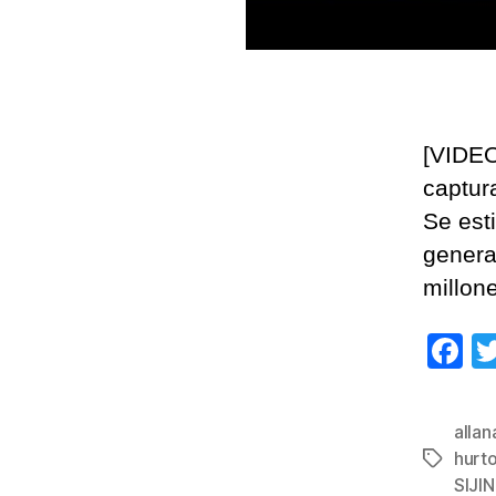
[VIDEO
captur
Se est
genera
millon
F
a
c
alla
e
hurto
Etiqueta
b
SIJIN