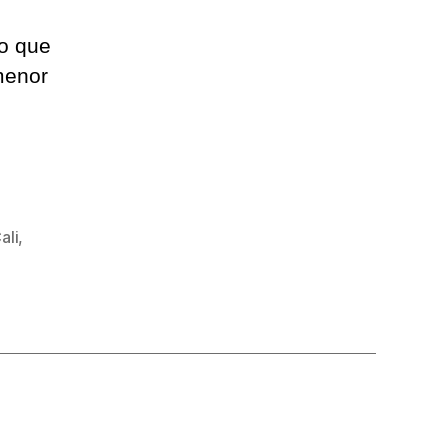
o que
menor
ali
,