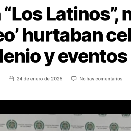
“Los Latinos”,
eo’ hurtaban ce
lenio y eventos
en
24 de enero de 2025
No hay comentarios
Fecha
Cay
de
“Lo
la
Lati
entrada
med
‘cos
hur
celu