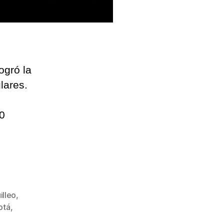
ogró la
lares.
0
illeo
,
otá
,