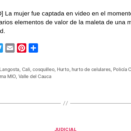
] La mujer fue captada en video en el moment
arios elementos de valor de la maleta de una 
d.
T
E
Pi
C
wi
m
nt
o
tt
ail
er
m
 Langosta
,
Cali
,
cosquilleo
,
Hurto
,
hurto de celulares
,
Policía C
s
er
e
p
ema MIO
,
Valle del Cauca
st
ar
tir
Categorías
JUDICIAL