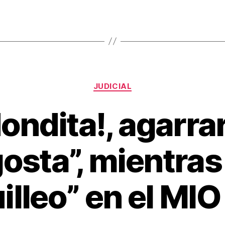
tir
Categorías
JUDICIAL
ondita!, agarrar
osta”, mientras
lleo” en el MIO