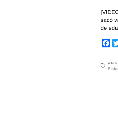
[VIDEO
sacó v
de eda
F
a
c
alias
Etiqueta
e
Sist
b
o
o
k