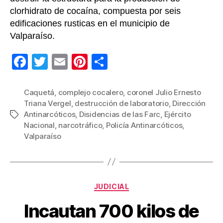
clorhidrato de cocaína, compuesta por seis
edificaciones rusticas en el municipio de
Valparaíso.
F
T
E
Pi
C
a
wi
m
nt
o
c
tt
ail
er
m
Caquetá
,
complejo cocalero
,
coronel Julio Ernesto
Triana Vergel
,
destrucción de laboratorio
,
Dirección
e
er
e
p
Antinarcóticos
,
Disidencias de las Farc
,
Ejército
Etiquetas
b
st
ar
Nacional
,
narcotráfico
,
Policía Antinarcóticos
,
Valparaíso
o
tir
o
k
Categorías
JUDICIAL
Incautan 700 kilos de