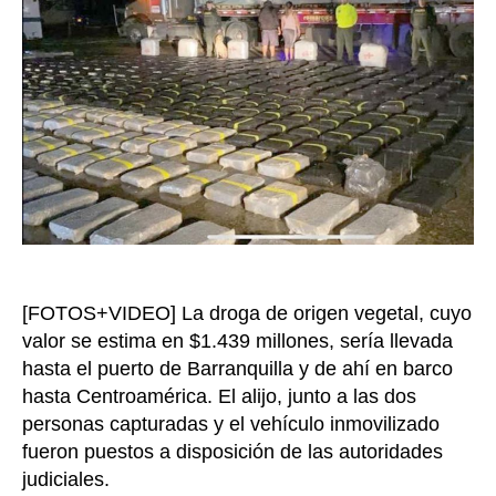
y
cayer
dos
tonel
de
marih
trans
en
un
cami
en
Barra
[FOTOS+VIDEO] La droga de origen vegetal, cuyo
valor se estima en $1.439 millones, sería llevada
hasta el puerto de Barranquilla y de ahí en barco
hasta Centroamérica. El alijo, junto a las dos
personas capturadas y el vehículo inmovilizado
fueron puestos a disposición de las autoridades
judiciales.