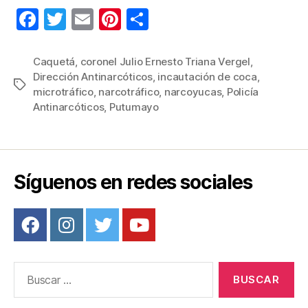
F
T
E
Pi
C
a
wi
m
nt
o
c
tt
ail
er
m
Caquetá
,
coronel Julio Ernesto Triana Vergel
,
Dirección Antinarcóticos
,
incautación de coca
,
e
er
e
p
Etiquetas
microtráfico
,
narcotráfico
,
narcoyucas
,
Policía
b
st
ar
Antinarcóticos
,
Putumayo
o
tir
o
k
Síguenos en redes sociales
Buscar: