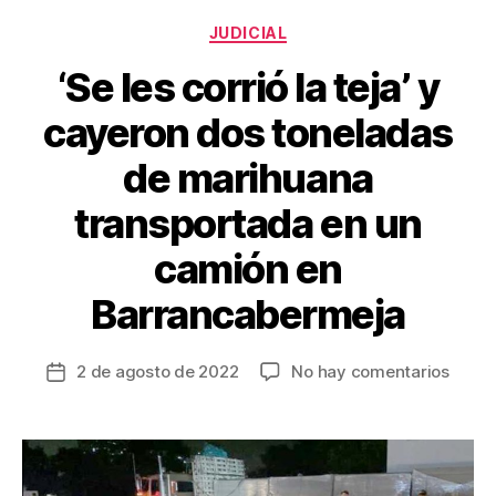
k
Categorías
JUDICIAL
‘Se les corrió la teja’ y
cayeron dos toneladas
de marihuana
transportada en un
camión en
Barrancabermeja
en
2 de agosto de 2022
No hay comentarios
Fecha
‘Se
de
les
la
corrió
entrada
la
teja’