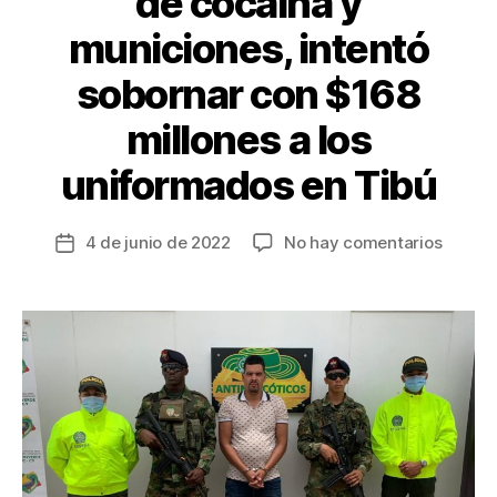
de cocaína y
municiones, intentó
sobornar con $168
millones a los
uniformados en Tibú
en
4 de junio de 2022
No hay comentarios
Fecha
Captur
de
con
la
35
entrada
kilos
de
cocaín
y
munici
intentó
soborn