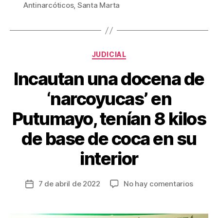
b
st
ar
Antinarcóticos
,
Santa Marta
o
tir
o
k
Categorías
JUDICIAL
Incautan una docena de
‘narcoyucas’ en
Putumayo, tenían 8 kilos
de base de coca en su
interior
en
7 de abril de 2022
No hay comentarios
Fecha
Incaut
de
una
la
docen
entrada