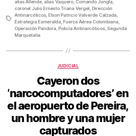
c
tt
ail
er
m
alias Allende
,
alias Vaquero
,
Comando Jungla
,
coronel Julio Ernesto Triana Vergel
,
Dirección
e
er
e
p
Antinarcóticos
,
Elson Patricio Valverde Calzada
,
Etiquetas
b
st
ar
Estrategia Esmeralda
,
Fuerza Aérea Colombiana
,
Operación Pandora
,
Policía Antinarcóticos
,
Segunda
o
tir
Marquetalia
o
k
Categorías
JUDICIAL
Cayeron dos
‘narcocomputadores’ en
el aeropuerto de Pereira,
un hombre y una mujer
capturados