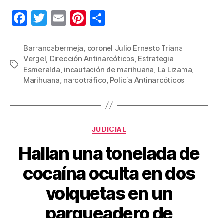
F
T
E
Pi
C
a
wi
m
nt
o
c
tt
ail
er
m
Barrancabermeja
,
coronel Julio Ernesto Triana
Vergel
,
Dirección Antinarcóticos
,
Estrategia
e
er
e
p
Etiquetas
Esmeralda
,
incautación de marihuana
,
La Lizama
,
b
st
ar
Marihuana
,
narcotráfico
,
Policía Antinarcóticos
o
tir
o
k
Categorías
JUDICIAL
Hallan una tonelada de
cocaína oculta en dos
volquetas en un
parqueadero de