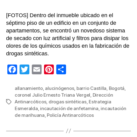
[FOTOS] Dentro del inmueble ubicado en el
séptimo piso de un edificio en un conjunto de
apartamentos, se encontró un novedoso sistema
de secado con luz artificial y filtros para disipar los
olores de los químicos usados en la fabricación de
drogas sintéticas.
F
T
E
Pi
C
a
wi
m
nt
o
c
tt
ail
er
m
allanamiento
,
alucinógenos
,
barrio Castilla
,
Bogotá
,
coronel Julio Ernesto Triana Vergel
,
Dirección
e
er
e
p
Antinarcóticos
,
drogas sintéticas
,
Estrategia
Etiquetas
b
st
ar
Esmeralda
,
incautación de anfetamina
,
incautación
de marihuana
,
Policía Antinarcóticos
o
tir
o