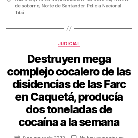
b
st
ar
de soborno
,
Norte de Santander
,
Policía Nacional
,
Tibú
o
tir
o
k
Categorías
JUDICIAL
Destruyen mega
complejo cocalero de las
disidencias de las Farc
en Caquetá, producía
dos toneladas de
cocaína a la semana
en
9 de mayo de 2022
No hay comentarios