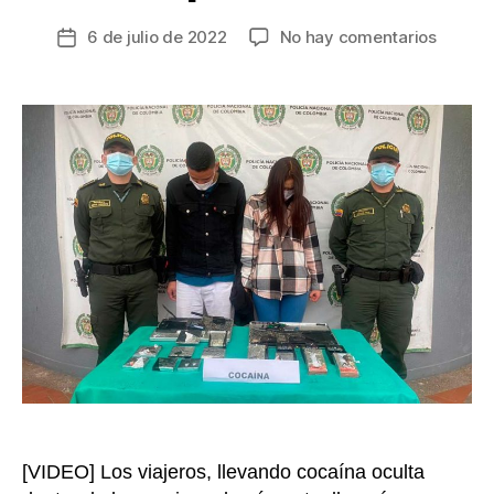
en
6 de julio de 2022
No hay comentarios
Fecha
Cayero
de
dos
la
‘narco
entrada
en
el
aeropu
de
Pereira
un
hombr
y
una
mujer
captur
[VIDEO] Los viajeros, llevando cocaína oculta