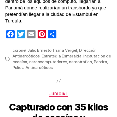
dentro de los equipos de cómputo, llegarían a
Panamá donde realizarían un transbordo ya que
pretendían llegar a la ciudad de Estambul en
Turquía.
F
T
E
Pi
C
a
wi
m
nt
o
c
tt
ail
er
m
coronel Julio Ernesto Triana Vergel
,
Dirección
Antinarcóticos
,
Estrategia Esmeralda
,
Incautación de
e
er
e
p
Etiquetas
cocaína
,
narcocomputadores
,
narcotráfico
,
Pereira
,
b
st
ar
Policía Antinarcóticos
o
tir
o
k
Categorías
JUDICIAL
Capturado con 35 kilos