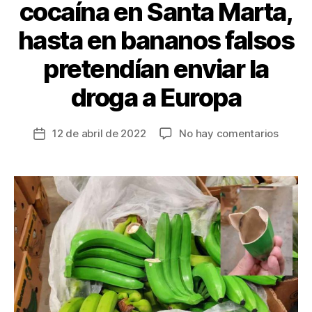
cocaína en Santa Marta,
hasta en bananos falsos
pretendían enviar la
droga a Europa
en
12 de abril de 2022
No hay comentarios
Fecha
Incaut
de
700
la
kilos
entrada
de
cocaín
en
Santa
Marta,
hasta
en
banan