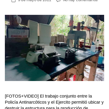
Fecha
Destr
de
mega
la
compl
entrada
cocale
de
las
diside
de
las
Farc
en
Caque
produc
dos
tonela
de
cocaí
[FOTOS+VIDEO] El trabajo conjunto entre la
a
la
Policía Antinarcóticos y el Ejercito permitió ubicar y
seman
destruir la estructura para la producción de