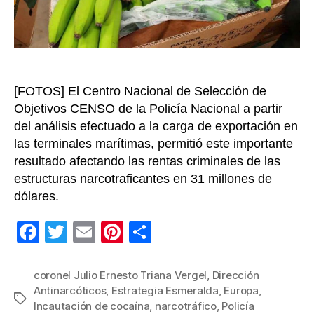
falsos
preten
enviar
la
droga
a
[FOTOS] El Centro Nacional de Selección de
Europ
Objetivos CENSO de la Policía Nacional a partir
del análisis efectuado a la carga de exportación en
las terminales marítimas, permitió este importante
resultado afectando las rentas criminales de las
estructuras narcotraficantes en 31 millones de
dólares.
F
T
E
Pi
C
a
wi
m
nt
o
c
tt
ail
er
m
coronel Julio Ernesto Triana Vergel
,
Dirección
Antinarcóticos
,
Estrategia Esmeralda
,
Europa
,
e
er
e
p
Etiquetas
Incautación de cocaína
,
narcotráfico
,
Policía