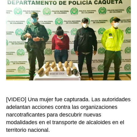
de
‘narcoy
en
Putuma
tenían
8
kilos
de
base
de
coca
en
su
interior
[VIDEO] Una mujer fue capturada. Las autoridades
adelantan acciones contra las organizaciones
narcotraficantes para descubrir nuevas
modalidades en el transporte de alcaloides en el
territorio nacional.