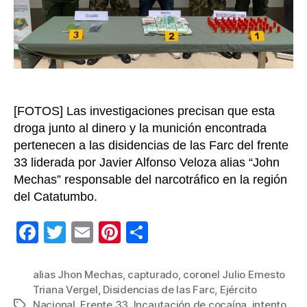
con
$168
millon
a
los
unifor
en
[FOTOS] Las investigaciones precisan que esta
Tibú
droga junto al dinero y la munición encontrada
pertenecen a las disidencias de las Farc del frente
33 liderada por Javier Alfonso Veloza alias “John
Mechas” responsable del narcotráfico en la región
del Catatumbo.
F
T
E
Pi
C
a
wi
m
nt
o
c
tt
ail
er
m
alias Jhon Mechas
,
capturado
,
coronel Julio Ernesto
Triana Vergel
,
Disidencias de las Farc
,
Ejército
e
er
e
p
Nacional
,
Frente 33
,
Incautación de cocaína
,
intento
Etiquetas