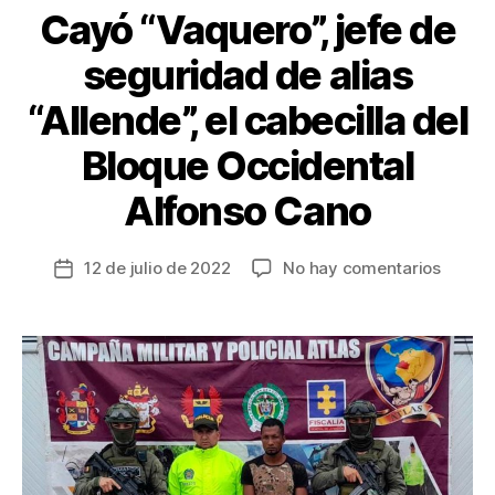
Cayó “Vaquero”, jefe de
seguridad de alias
“Allende”, el cabecilla del
Bloque Occidental
Alfonso Cano
en
12 de julio de 2022
No hay comentarios
Fecha
Cayó
de
“Vaque
la
jefe
entrada
de
seguri
de
alias
“Allend
el