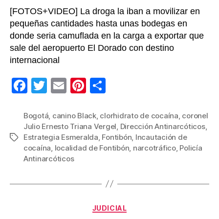
[FOTOS+VIDEO] La droga la iban a movilizar en
pequeñas cantidades hasta unas bodegas en
donde seria camuflada en la carga a exportar que
sale del aeropuerto El Dorado con destino
internacional
F
T
E
Pi
C
a
wi
m
nt
o
c
tt
ail
er
m
Bogotá
,
canino Black
,
clorhidrato de cocaína
,
coronel
Julio Ernesto Triana Vergel
,
Dirección Antinarcóticos
,
e
er
e
p
Estrategia Esmeralda
,
Fontibón
,
Incautación de
Etiquetas
b
st
ar
cocaína
,
localidad de Fontibón
,
narcotráfico
,
Policía
Antinarcóticos
o
tir
o
k
Categorías
JUDICIAL