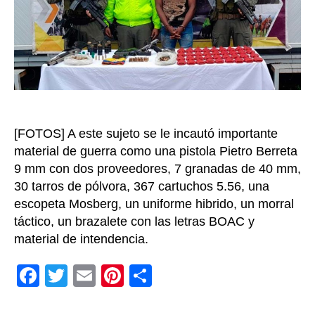
cabecil
del
Bloque
Occide
Alfons
Cano
[FOTOS] A este sujeto se le incautó importante
material de guerra como una pistola Pietro Berreta
9 mm con dos proveedores, 7 granadas de 40 mm,
30 tarros de pólvora, 367 cartuchos 5.56, una
escopeta Mosberg, un uniforme hibrido, un morral
táctico, un brazalete con las letras BOAC y
material de intendencia.
F
T
E
Pi
C
a
wi
m
nt
o