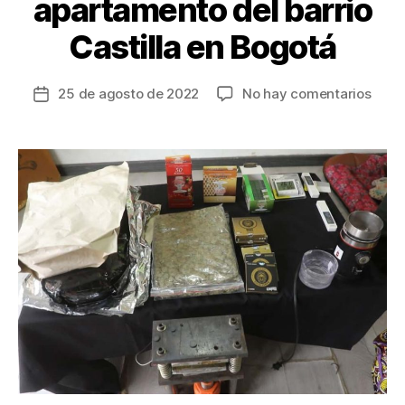
apartamento del barrio
Castilla en Bogotá
en
25 de agosto de 2022
No hay comentarios
Fecha
Desc
de
labor
la
y
entrada
expe
de
aluc
en
apar
del
barri
Casti
en
Bogo