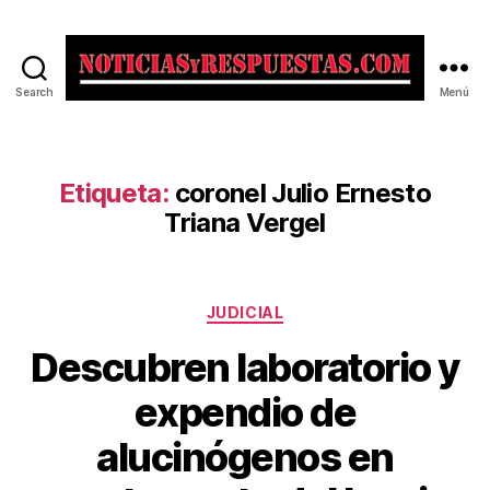
Search
Menú
Noticias
y
Respuestas
Etiqueta:
coronel Julio Ernesto
Triana Vergel
Categorías
JUDICIAL
Descubren laboratorio y
expendio de
alucinógenos en