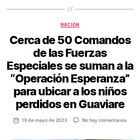
o
tir
o
k
Categorías
NACIÓN
Cerca de 50 Comandos
de las Fuerzas
Especiales se suman a la
“Operación Esperanza”
para ubicar a los niños
perdidos en Guaviare
en
19 de mayo de 2023
No hay comentarios
Fecha
Cerca
de
de
la