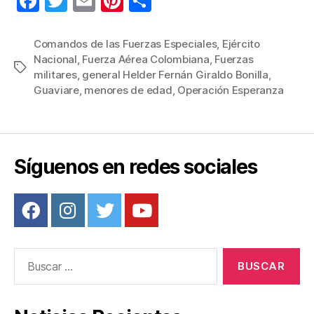
F
T
E
Pi
C
a
wi
m
nt
o
c
tt
ail
er
m
Comandos de las Fuerzas Especiales
,
Ejército
Nacional
,
Fuerza Aérea Colombiana
,
Fuerzas
e
er
e
p
Etiquetas
militares
,
general Helder Fernán Giraldo Bonilla
,
b
st
ar
Guaviare
,
menores de edad
,
Operación Esperanza
o
tir
o
k
Síguenos en redes sociales
Buscar: