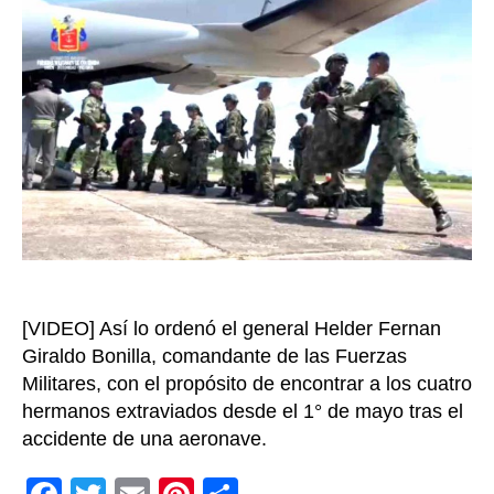
50
entrada
Coma
de
las
Fuerz
Espec
se
suma
a
la
“Oper
Esper
para
ubica
[VIDEO] Así lo ordenó el general Helder Fernan
a
Giraldo Bonilla, comandante de las Fuerzas
los
Militares, con el propósito de encontrar a los cuatro
niños
hermanos extraviados desde el 1° de mayo tras el
perdi
accidente de una aeronave.
en
Guavi