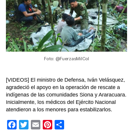
son
atend
en
el
Hospit
Militar
de
Bogot
Foto: @FuerzasMilCol
[VIDEOS] El ministro de Defensa, Iván Velásquez,
agradeció el apoyo en la operación de rescate a
indígenas de las comunidades Siona y Araracuara.
Inicialmente, los médicos del Ejército Nacional
atendieron a los menores para estabilizarlos.
F
T
E
Pi
C