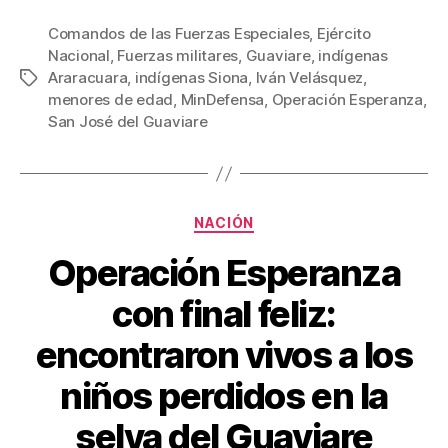
a
wi
m
nt
o
c
tt
ail
er
m
Comandos de las Fuerzas Especiales
,
Ejército
Nacional
,
Fuerzas militares
,
Guaviare
,
indígenas
e
er
e
p
Araracuara
,
indígenas Siona
,
Iván Velásquez
,
Etiquetas
b
st
ar
menores de edad
,
MinDefensa
,
Operación Esperanza
,
San José del Guaviare
o
tir
o
k
Categorías
NACIÓN
Operación Esperanza
con final feliz:
encontraron vivos a los
niños perdidos en la
selva del Guaviare