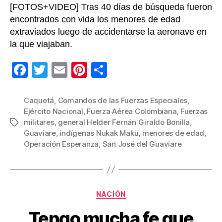
[FOTOS+VIDEO] Tras 40 días de búsqueda fueron
encontrados con vida los menores de edad
extraviados luego de accidentarse la aeronave en
la que viajaban.
F
T
E
Pi
C
a
wi
m
nt
o
c
tt
ail
er
m
Caquetá
,
Comandos de las Fuerzas Especiales
,
Ejército Nacional
,
Fuerza Aérea Colombiana
,
Fuerzas
e
er
e
p
militares
,
general Helder Fernán Giraldo Bonilla
,
Etiquetas
b
st
ar
Guaviare
,
indígenas Nukak Maku
,
menores de edad
,
Operación Esperanza
,
San José del Guaviare
o
tir
o
k
Categorías
NACIÓN
Tengo mucha fe que