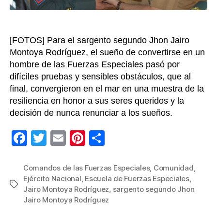
y
herma
[FOTOS] Para el sargento segundo Jhon Jairo
Montoya Rodríguez, el sueño de convertirse en un
hombre de las Fuerzas Especiales pasó por
difíciles pruebas y sensibles obstáculos, que al
final, convergieron en el mar en una muestra de la
resiliencia en honor a sus seres queridos y la
decisión de nunca renunciar a los sueños.
F
T
E
Pi
C
a
wi
m
nt
o
c
tt
ail
er
m
Comandos de las Fuerzas Especiales
,
Comunidad
,
Ejército Nacional
,
Escuela de Fuerzas Especiales
,
e
er
e
p
Etiquetas
Jairo Montoya Rodríguez
,
sargento segundo Jhon
b
st
ar
Jairo Montoya Rodríguez
o
tir