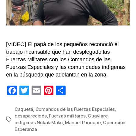
Ranoq
padre
de
los
cuatr
niños
desap
[VIDEO] El papá de los pequeños reconoció él
trabajo incansable que han desplegado las
Fuerzas Militares con los Comandos de las
Fuerzas Especiales y las comunidades indígenas
en la búsqueda que adelantan en la zona.
F
T
E
Pi
C
a
wi
m
nt
o
c
tt
ail
er
m
Caquetá
,
Comandos de las Fuerzas Especiales
,
desaparecidos
,
Fuerzas militares
,
Guaviare
,
e
er
e
p
Etiquetas
indígenas Nukak Maku
,
Manuel Ranoque
,
Operación
b
st
ar
Esperanza