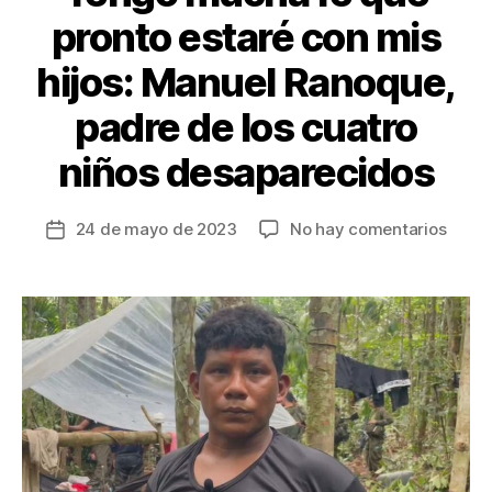
pronto estaré con mis
hijos: Manuel Ranoque,
padre de los cuatro
niños desaparecidos
en
24 de mayo de 2023
No hay comentarios
Fecha
Teng
de
much
la
fe
entrada
que
pront
estar
con
mis
hijos:
Manu