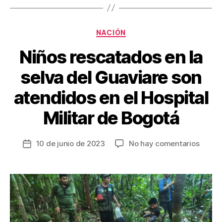
o
k
Categorías
NACIÓN
Niños rescatados en la
selva del Guaviare son
atendidos en el Hospital
Militar de Bogotá
en
10 de junio de 2023
No hay comentarios
Fecha
Niños
de
resca
la
en
entrada
la
selva
del
Guavi