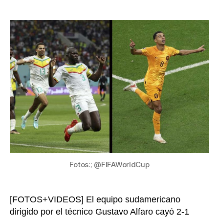
Ecu
de
eli
la
del
entrada
Mun
tra
per
co
Sen
qu
cla
a
oct
co
Paí
Baj
Fotos:; @FIFAWorldCup
[FOTOS+VIDEOS] El equipo sudamericano
dirigido por el técnico Gustavo Alfaro cayó 2-1