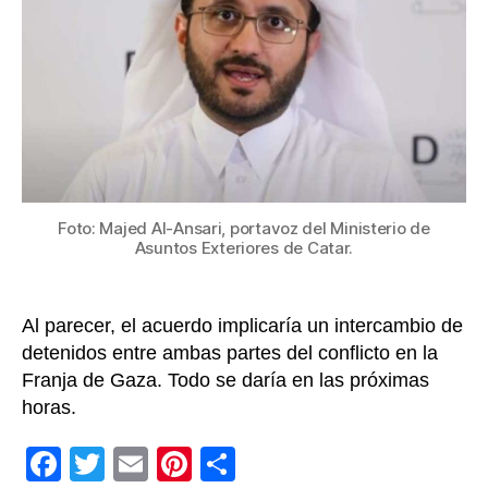
y
Ha
en
Ga
por
med
de
Cat
Foto: Majed Al-Ansari, portavoz del Ministerio de
Asuntos Exteriores de Catar.
Al parecer, el acuerdo implicaría un intercambio de
detenidos entre ambas partes del conflicto en la
Franja de Gaza. Todo se daría en las próximas
horas.
F
T
E
Pi
C