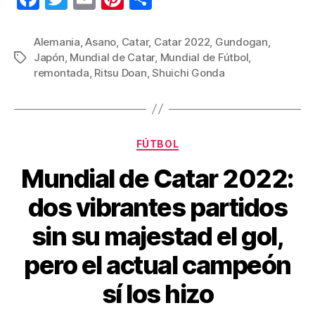
a
wi
m
nt
o
c
tt
ail
er
m
Alemania
,
Asano
,
Catar
,
Catar 2022
,
Gundogan
,
Japón
,
Mundial de Catar
,
Mundial de Fútbol
,
Etiquetas
e
er
e
p
remontada
,
Ritsu Doan
,
Shuichi Gonda
b
st
ar
o
tir
o
Categorías
FÚTBOL
k
Mundial de Catar 2022:
dos vibrantes partidos
sin su majestad el gol,
pero el actual campeón
sí los hizo