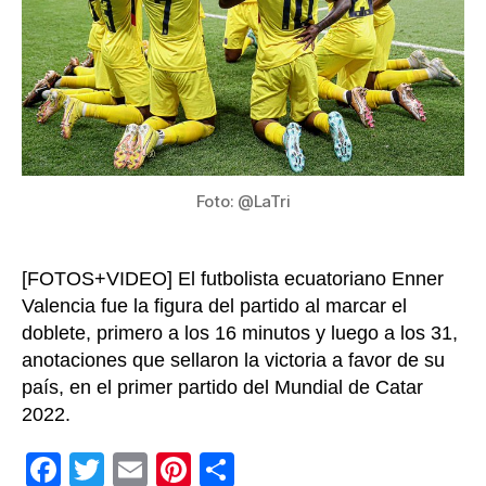
la
ina
del
Mun
de
Fút
Foto: @LaTri
[FOTOS+VIDEO] El futbolista ecuatoriano Enner
Valencia fue la figura del partido al marcar el
doblete, primero a los 16 minutos y luego a los 31,
anotaciones que sellaron la victoria a favor de su
país, en el primer partido del Mundial de Catar
2022.
F
T
E
Pi
C