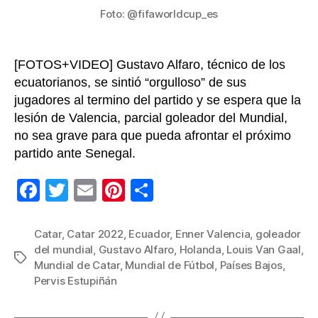
ant
Foto: @fifaworldcup_es
Paí
Baj
[FOTOS+VIDEO] Gustavo Alfaro, técnico de los
ecuatorianos, se sintió “orgulloso” de sus
jugadores al termino del partido y se espera que la
lesión de Valencia, parcial goleador del Mundial,
no sea grave para que pueda afrontar el próximo
partido ante Senegal.
F
T
E
Pi
C
a
wi
m
nt
o
c
tt
ail
er
m
Catar
,
Catar 2022
,
Ecuador
,
Enner Valencia
,
goleador
del mundial
,
Gustavo Alfaro
,
Holanda
,
Louis Van Gaal
,
e
er
e
p
Etiquetas
Mundial de Catar
,
Mundial de Fútbol
,
Países Bajos
,
b
st
ar
Pervis Estupiñán
o
tir