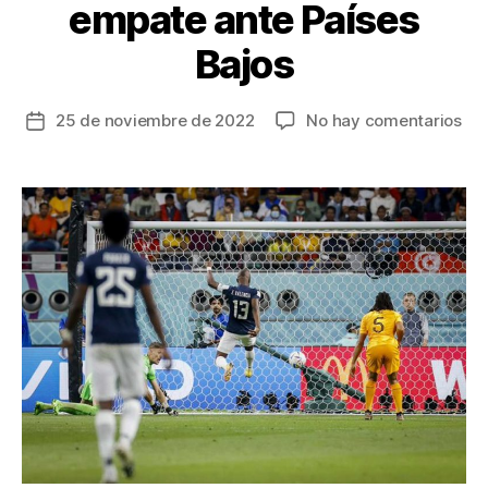
empate ante Países
Bajos
en
25 de noviembre de 2022
No hay comentarios
Fecha
Ec
de
sig
la
inv
entrada
en
el
Mun
un
gol
de
Enn
Val
le
dio
el
em