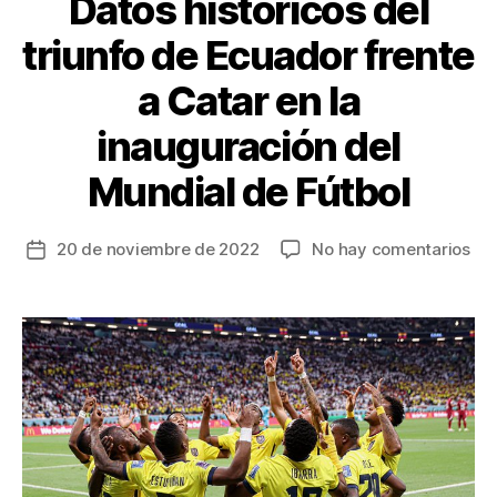
Datos históricos del
triunfo de Ecuador frente
a Catar en la
inauguración del
Mundial de Fútbol
en
20 de noviembre de 2022
No hay comentarios
Fecha
Dat
de
his
la
del
entrada
tri
de
Ec
fre
a
Cat
en