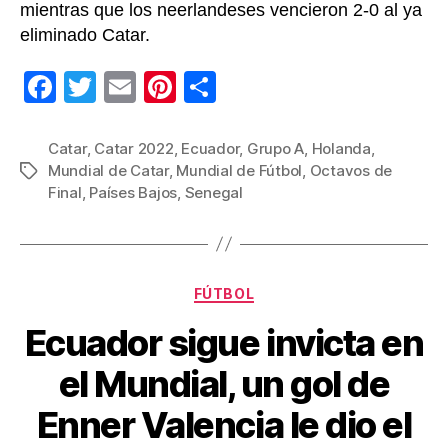
mientras que los neerlandeses vencieron 2-0 al ya
eliminado Catar.
F
T
E
Pi
C
a
wi
m
nt
o
c
tt
ail
er
m
Catar
,
Catar 2022
,
Ecuador
,
Grupo A
,
Holanda
,
Mundial de Catar
,
Mundial de Fútbol
,
Octavos de
Etiquetas
e
er
e
p
Final
,
Países Bajos
,
Senegal
b
st
ar
o
tir
o
Categorías
FÚTBOL
k
Ecuador sigue invicta en
el Mundial, un gol de
Enner Valencia le dio el