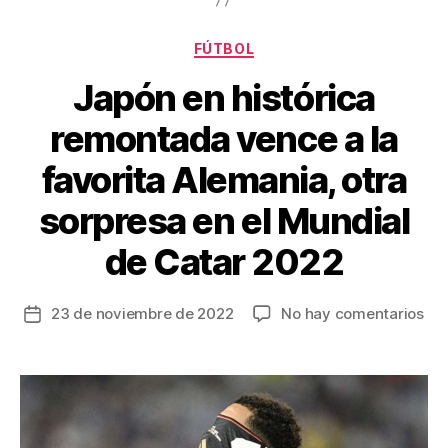
o
k
Categorías
FÚTBOL
Japón en histórica
remontada vence a la
favorita Alemania, otra
sorpresa en el Mundial
de Catar 2022
en
23 de noviembre de 2022
No hay comentarios
Fecha
Ja
de
en
la
his
entrada
re
ve
a