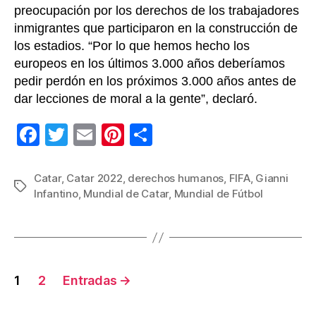
preocupación por los derechos de los trabajadores
inmigrantes que participaron en la construcción de
los estadios. “Por lo que hemos hecho los
europeos en los últimos 3.000 años deberíamos
pedir perdón en los próximos 3.000 años antes de
dar lecciones de moral a la gente”, declaró.
F
T
E
Pi
C
a
wi
m
nt
o
c
tt
ail
er
m
Catar
,
Catar 2022
,
derechos humanos
,
FIFA
,
Gianni
Etiquetas
Infantino
,
Mundial de Catar
,
Mundial de Fútbol
e
er
e
p
b
st
ar
o
tir
o
Navegación
1
2
Entradas
→
k
de