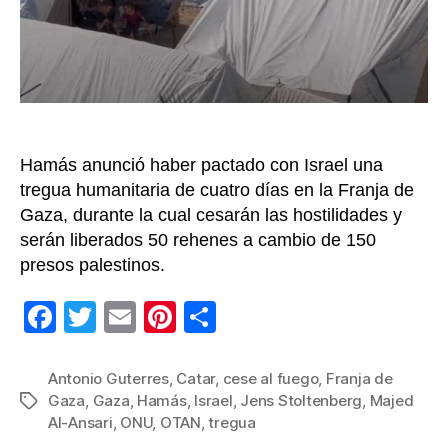
Ha
inic
est
jue
y
por
cua
Hamás anunció haber pactado con Israel una
día
tregua humanitaria de cuatro días en la Franja de
Gaza, durante la cual cesarán las hostilidades y
serán liberados 50 rehenes a cambio de 150
presos palestinos.
F
T
E
Pi
C
a
wi
m
nt
o
c
tt
ail
er
m
Antonio Guterres
,
Catar
,
cese al fuego
,
Franja de
Gaza
,
Gaza
,
Hamás
,
Israel
,
Jens Stoltenberg
,
Majed
Etiquetas
e
er
e
p
Al-Ansari
,
ONU
,
OTAN
,
tregua
b
st
ar