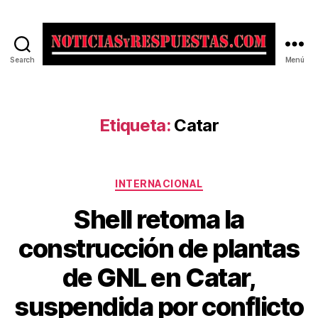
Search
Menú
Noticias
y
Respuestas
Etiqueta:
Catar
Categorías
INTERNACIONAL
Shell retoma la
construcción de plantas
de GNL en Catar,
suspendida por conflicto