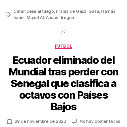
a
wi
m
nt
o
c
tt
ail
er
m
Catar
,
cese al fuego
,
Franja de Gaza
,
Gaza
,
Hamás
,
Etiquetas
Israel
,
Majed Al-Ansari
,
tregua
e
er
e
p
b
st
ar
o
tir
Categorías
o
FÚTBOL
k
Ecuador eliminado del
Mundial tras perder con
Senegal que clasifica a
octavos con Países
Bajos
en
29 de noviembre de 2022
No hay comentarios
Fecha