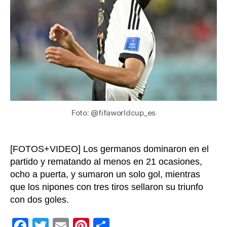
la
fav
Ale
otr
sor
en
el
Mun
de
Cat
Foto: @fifaworldcup_es
20
[FOTOS+VIDEO] Los germanos dominaron en el
partido y rematando al menos en 21 ocasiones,
ocho a puerta, y sumaron un solo gol, mientras
que los nipones con tres tiros sellaron su triunfo
con dos goles.
F
T
E
Pi
C