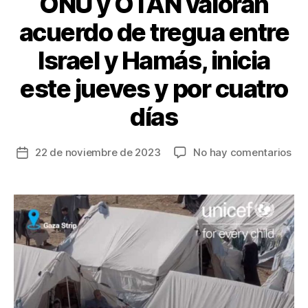
ONU y OTAN valoran
acuerdo de tregua entre
Israel y Hamás, inicia
este jueves y por cuatro
días
en
22 de noviembre de 2023
No hay comentarios
Fecha
ON
de
y
la
OT
entrada
val
ac
de
tre
ent
Isr
y