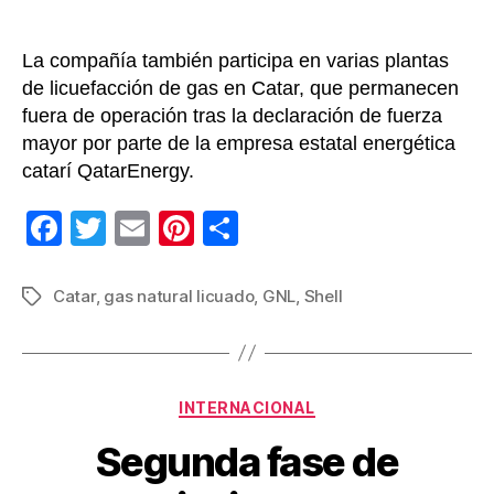
La compañía también participa en varias plantas
de licuefacción de gas en Catar, que permanecen
fuera de operación tras la declaración de fuerza
mayor por parte de la empresa estatal energética
catarí QatarEnergy.
F
T
E
Pi
C
a
wi
m
nt
o
c
tt
ail
er
m
Catar
,
gas natural licuado
,
GNL
,
Shell
Etiquetas
e
er
e
p
b
st
ar
o
tir
Categorías
INTERNACIONAL
o
Segunda fase de
k