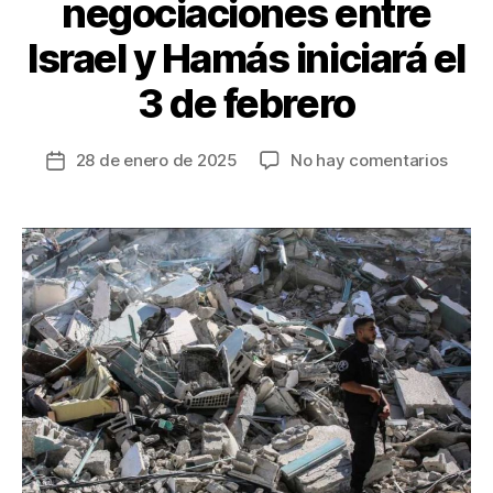
negociaciones entre
Israel y Hamás iniciará el
3 de febrero
en
28 de enero de 2025
No hay comentarios
Fecha
Segu
de
fase
la
de
entrada
negoc
entre
Israel
y
Hamá
inicia
el
3
de
febre