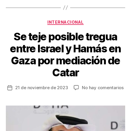
o
tir
o
Categorías
INTERNACIONAL
k
Se teje posible tregua
entre Israel y Hamás en
Gaza por mediación de
Catar
en
21 de noviembre de 2023
No hay comentarios
Fecha
Se
de
tej
la
pos
entrada
tre
ent
Isra