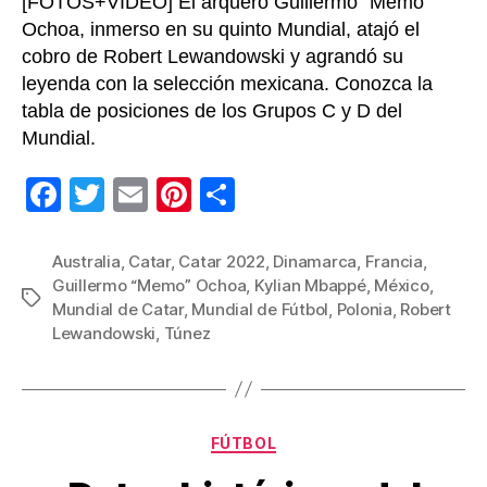
[FOTOS+VIDEO] El arquero Guillermo “Memo”
Ochoa, inmerso en su quinto Mundial, atajó el
cobro de Robert Lewandowski y agrandó su
leyenda con la selección mexicana. Conozca la
tabla de posiciones de los Grupos C y D del
Mundial.
F
T
E
Pi
C
a
wi
m
nt
o
c
tt
ail
er
m
Australia
,
Catar
,
Catar 2022
,
Dinamarca
,
Francia
,
Guillermo “Memo” Ochoa
,
Kylian Mbappé
,
México
,
e
er
e
p
Etiquetas
Mundial de Catar
,
Mundial de Fútbol
,
Polonia
,
Robert
b
st
ar
Lewandowski
,
Túnez
o
tir
o
k
Categorías
FÚTBOL