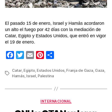
El pasado 15 de enero, Israel y Hamás acordaron
un alto el fuego por 42 días con la mediación de
Catar, Egipto y Estados Unidos, que entró en vigor
el 19 de enero.
F
T
E
Pi
C
a
wi
m
nt
o
c
tt
ail
er
m
Catar
,
Egipto
,
Estados Unidos
,
Franja de Gaza
,
Gaza
,
Etiquetas
Hamás
,
Israel
,
Palestina
e
er
e
p
b
st
ar
o
tir
Categorías
o
INTERNACIONAL
k