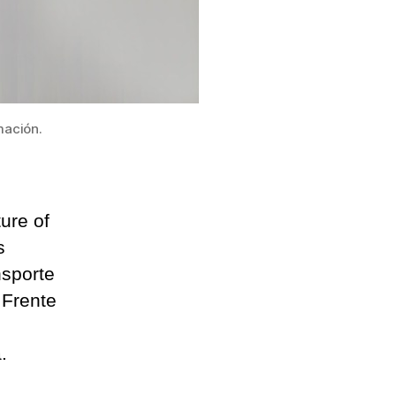
mación.
ure of
s
nsporte
 Frente
.