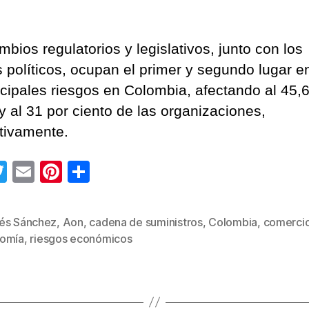
bios regulatorios y legislativos, junto con los
s políticos, ocupan el primer y segundo lugar en
ncipales riesgos en Colombia, afectando al 45,6
y al 31 por ciento de las organizaciones,
tivamente.
T
E
Pi
C
wi
m
nt
o
tt
ail
er
m
és Sánchez
,
Aon
,
cadena de suministros
,
Colombia
,
comerci
s
er
e
p
omía
,
riesgos económicos
st
ar
tir