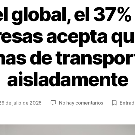
l global, el 37%
esas acepta qu
mas de transpor
aisladamente
en
29 de julio de 2026
No hay comentarios
Entrada
cha
A
nivel
global,
trada
el