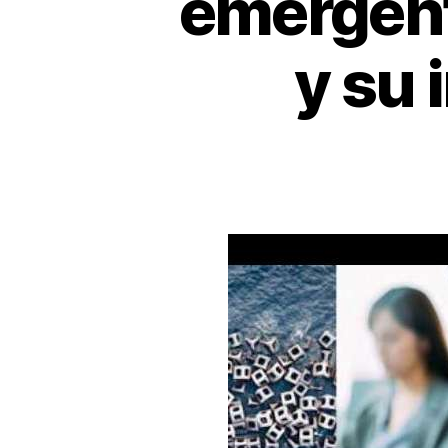
emergent
y su