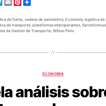
T
E
Pi
C
wi
m
nt
o
tt
ail
er
m
tica de Datos
,
cadena de suministros
,
Economía
,
logística de
er
e
p
tica de transporte
,
plataformas interoperantes
,
Servinformac
s
st
ar
ema de Gestión de Transporte
,
Wilson Pinto
tir
Categorías
ECONOMÍA
la análisis sobr