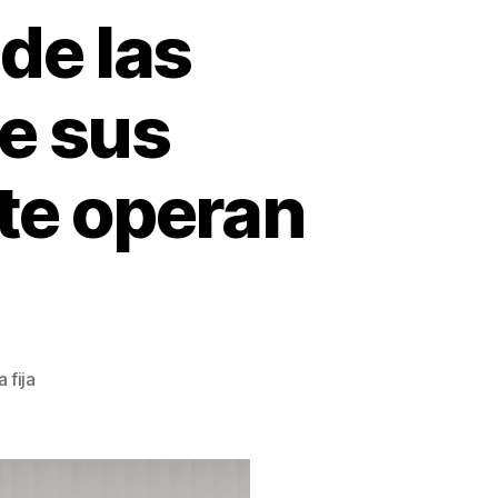
 de las
e sus
te operan
 fija