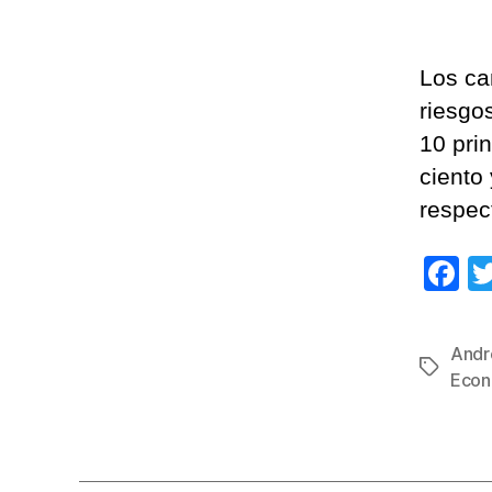
Los cam
riesgo
10 pri
ciento 
respec
F
a
c
Andr
Etiqueta
e
Econ
b
o
o