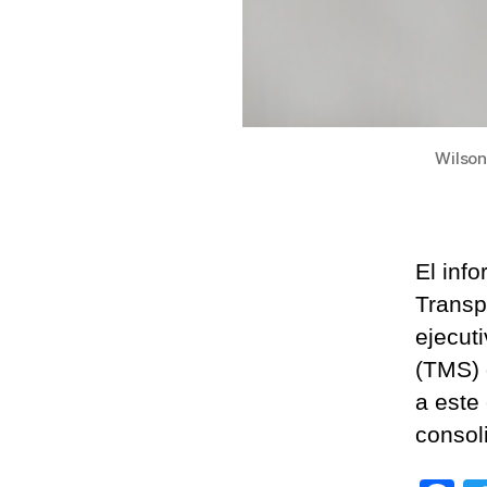
Wilson
El inf
Transp
ejecut
(TMS) 
a este
consoli