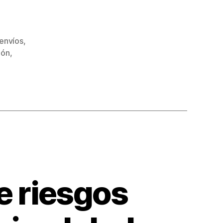
 envíos
,
ión
,
e riesgos