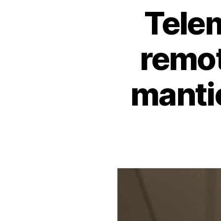
Tele
remot
manti