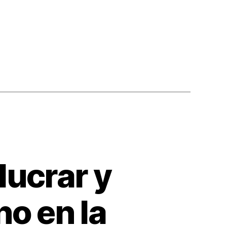
e
lucrar y
no en la