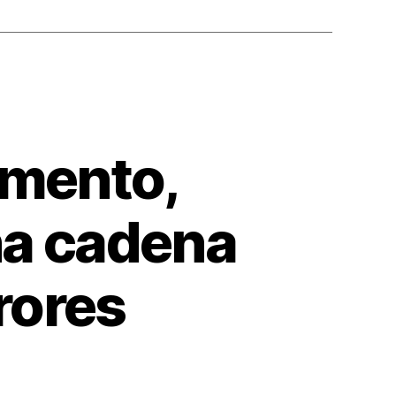
omento,
na cadena
rores