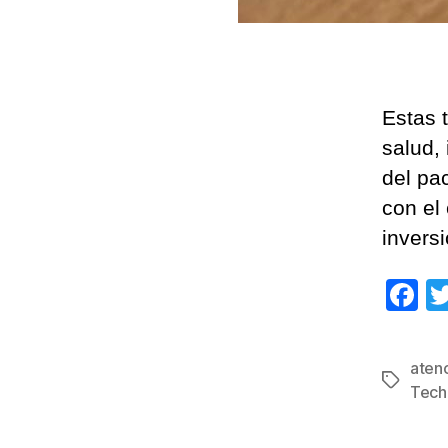
Estas 
salud,
del pa
con el
inversi
F
a
c
atenc
Etiqueta
e
Tech
b