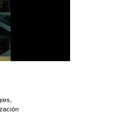
ies,
ización