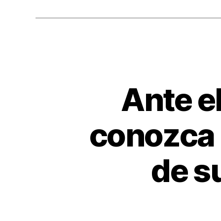
o
o
k
Ante e
conozca 
de s