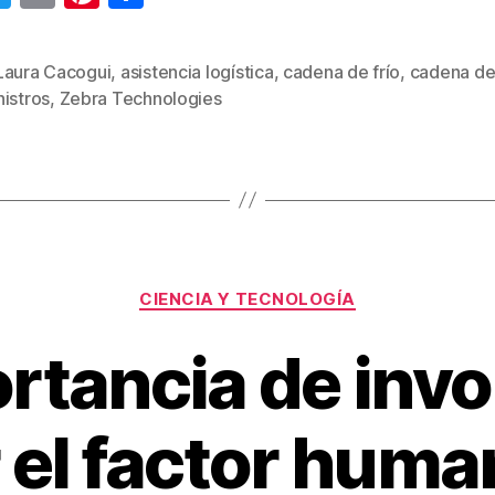
wi
m
nt
o
tt
ail
er
m
Laura Cacogui
,
asistencia logística
,
cadena de frío
,
cadena d
s
er
e
p
istros
,
Zebra Technologies
st
ar
tir
Categorías
CIENCIA Y TECNOLOGÍA
rtancia de invo
 el factor huma