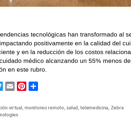
tendencias tecnológicas han transformado al s
 impactando positivamente en la calidad del cu
ciente y en la reducción de los costos relacion
 cuidado médico alcanzando un 55% menos de
ón en este rubro.
T
E
Pi
C
wi
m
nt
o
tt
ail
er
m
ión virtual
,
monitoreo remoto
,
salud
,
telemedicina
,
Zebra
s
er
e
p
nologies
st
ar