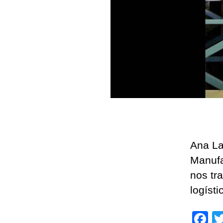
Ana La
Manufa
nos tra
logísti
F