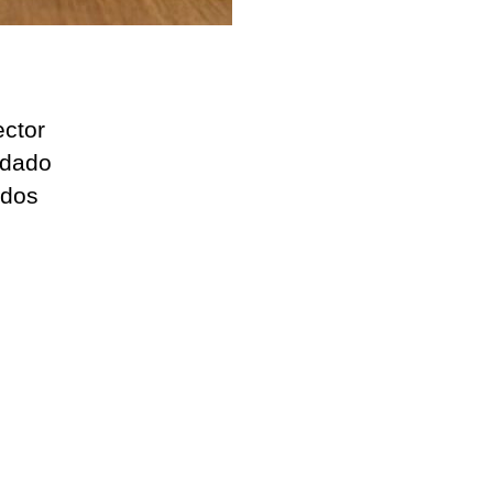
ector
idado
ados