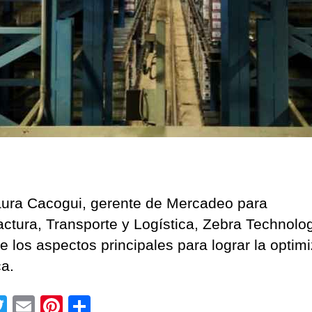
ura Cacogui, gerente de Mercadeo para
ctura, Transporte y Logística, Zebra Technolog
e los aspectos principales para lograr la optim
ca.
T
E
Pi
C