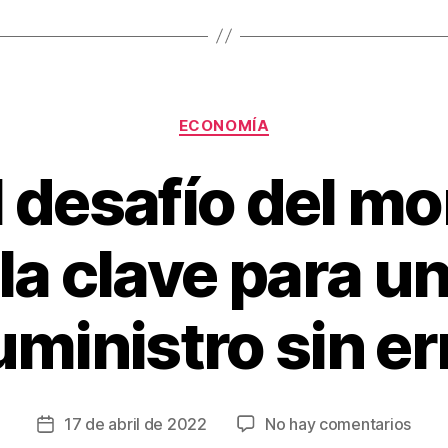
tir
Categorías
ECONOMÍA
l desafío del m
la clave para u
uministro sin er
en
17 de abril de 2022
No hay comentarios
Fecha
Ante