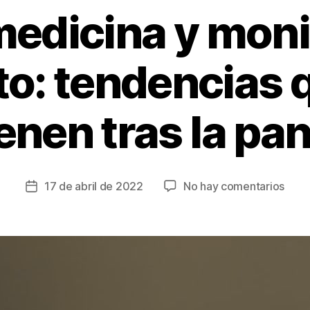
medicina y moni
o: tendencias 
enen tras la pa
en
17 de abril de 2022
No hay comentarios
Fecha
Tele
de
y
la
moni
entrada
remo
tend
que
se