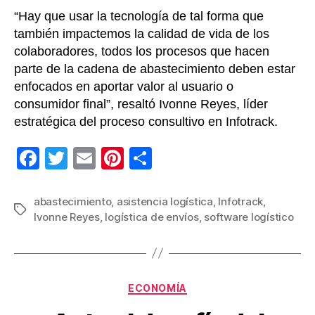
“Hay que usar la tecnología de tal forma que
también impactemos la calidad de vida de los
colaboradores, todos los procesos que hacen
parte de la cadena de abastecimiento deben estar
enfocados en aportar valor al usuario o
consumidor final”, resaltó Ivonne Reyes, líder
estratégica del proceso consultivo en Infotrack.
F
T
E
Pi
C
a
wi
m
nt
o
c
tt
ail
er
m
abastecimiento
,
asistencia logística
,
Infotrack
,
Etiquetas
Ivonne Reyes
,
logística de envíos
,
software logístico
e
er
e
p
b
st
ar
o
tir
Categorías
o
ECONOMÍA