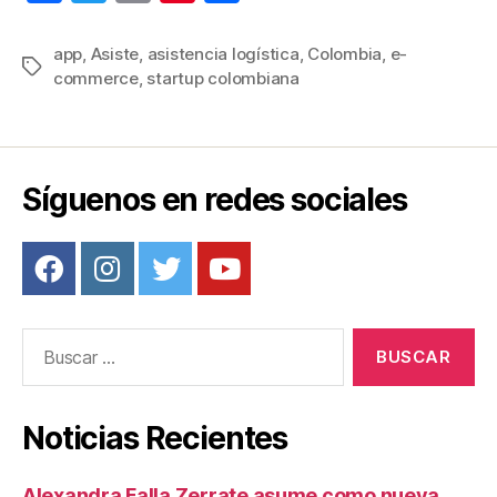
a
wi
m
nt
o
c
tt
ail
er
m
app
,
Asiste
,
asistencia logística
,
Colombia
,
e-
Etiquetas
commerce
,
startup colombiana
e
er
e
p
b
st
ar
o
tir
o
Síguenos en redes sociales
k
Buscar:
Noticias Recientes
Alexandra Falla Zerrate asume como nueva