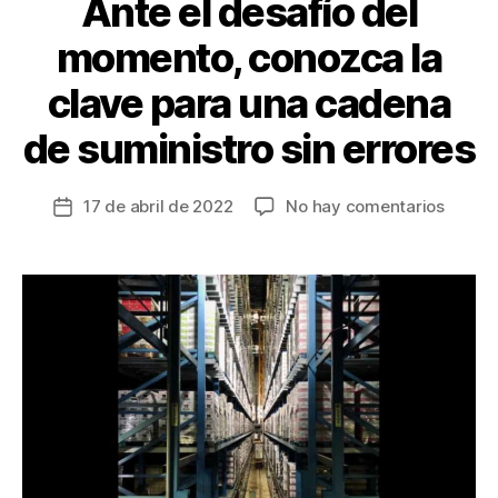
k
Ante el desafío del
momento, conozca la
clave para una cadena
de suministro sin errores
en
17 de abril de 2022
No hay comentarios
Fecha
Ante
de
el
la
desafí
entrada
del
momen
conoz
la
clave
para
una
caden