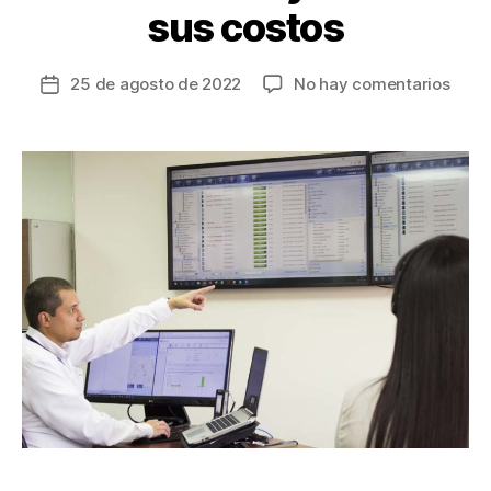
sus costos
en
25 de agosto de 2022
No hay comentarios
Fecha
Inver
de
en
la
soft
entrada
logís
poten
a
las
empr
colo
y
redu
sus
cost