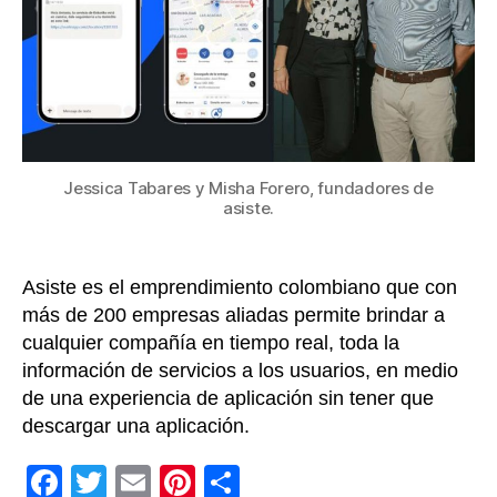
ser
de
asi
log
en
La
un
exp
Jessica Tabares y Misha Forero, fundadores de
ap
asiste.
sin
ap
Asiste es el emprendimiento colombiano que con
más de 200 empresas aliadas permite brindar a
cualquier compañía en tiempo real, toda la
información de servicios a los usuarios, en medio
de una experiencia de aplicación sin tener que
descargar una aplicación.
F
T
E
Pi
C