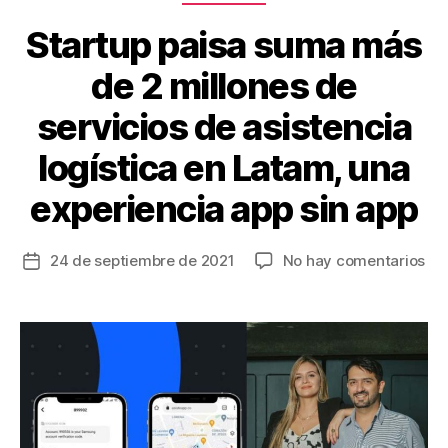
o
k
Startup paisa suma más
de 2 millones de
servicios de asistencia
logística en Latam, una
experiencia app sin app
en
24 de septiembre de 2021
No hay comentarios
Fecha
Sta
de
pai
la
su
entrada
má
de
2
mil
de