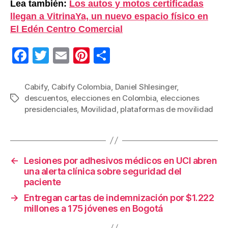
Lea también:
Los autos y motos certificadas
llegan a VitrinaYa, un nuevo espacio físico en
El Edén Centro Comercial
F
T
E
Pi
C
a
wi
m
nt
o
c
tt
ail
er
m
Cabify
,
Cabify Colombia
,
Daniel Shlesinger
,
descuentos
,
elecciones en Colombia
,
elecciones
Etiquetas
e
er
e
p
presidenciales
,
Movilidad
,
plataformas de movilidad
b
st
ar
o
tir
o
←
Lesiones por adhesivos médicos en UCI abren
k
una alerta clínica sobre seguridad del
paciente
→
Entregan cartas de indemnización por $1.222
millones a 175 jóvenes en Bogotá