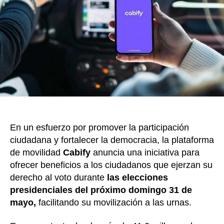
movil
k
de
votan
duran
elecc
presi
En un esfuerzo por promover la participación
ciudadana y fortalecer la democracia, la plataforma
de movilidad
Cabify
anuncia una iniciativa para
ofrecer beneficios a los ciudadanos que ejerzan su
derecho al voto durante
las elecciones
presidenciales del próximo domingo 31 de
mayo,
facilitando su movilización a las urnas.