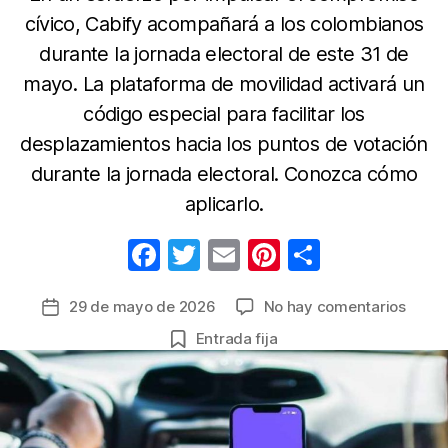
cívico, Cabify acompañará a los colombianos
durante la jornada electoral de este 31 de
mayo. La plataforma de movilidad activará un
código especial para facilitar los
desplazamientos hacia los puntos de votación
durante la jornada electoral. Conozca cómo
aplicarlo.
F
T
E
Pi
C
a
w
m
nt
o
en
29 de mayo de 2026
No hay comentarios
Fecha
c
itt
ail
er
m
Cabif
de
Entrada fija
e
er
e
p
activ
la
descu
b
st
ar
entrada
para
o
tir
facilit
o
la