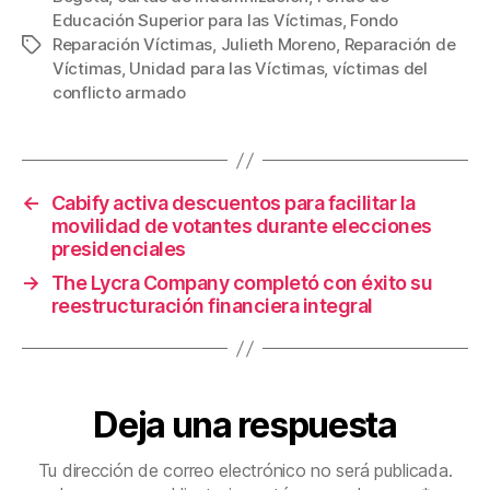
Educación Superior para las Víctimas
,
Fondo
e
er
e
p
Reparación Víctimas
,
Julieth Moreno
,
Reparación de
Etiquetas
b
st
ar
Víctimas
,
Unidad para las Víctimas
,
víctimas del
conflicto armado
o
tir
o
k
←
Cabify activa descuentos para facilitar la
movilidad de votantes durante elecciones
presidenciales
→
The Lycra Company completó con éxito su
reestructuración financiera integral
Deja una respuesta
Tu dirección de correo electrónico no será publicada.