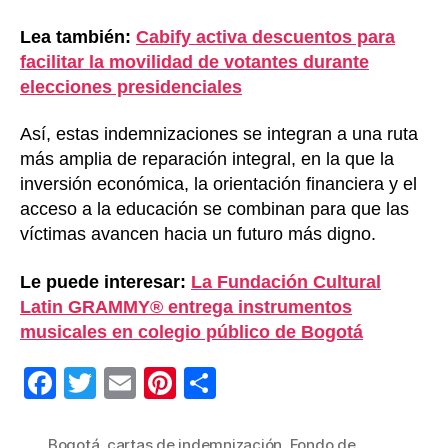
Lea también:
Cabify activa descuentos para
facilitar la movilidad de votantes durante
elecciones presidenciales
Así, estas indemnizaciones se integran a una ruta
más amplia de reparación integral, en la que la
inversión económica, la orientación financiera y el
acceso a la educación se combinan para que las
víctimas avancen hacia un futuro más digno.
Le puede interesar:
La Fundación Cultural
Latin GRAMMY® entrega instrumentos
musicales en colegio público de Bogotá
F
T
E
Pi
C
a
wi
m
nt
o
c
tt
ail
er
m
Bogotá
,
cartas de indemnización
,
Fondo de