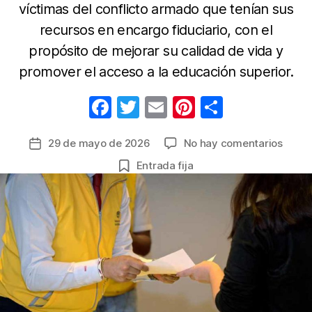
víctimas del conflicto armado que tenían sus
recursos en encargo fiduciario, con el
propósito de mejorar su calidad de vida y
promover el acceso a la educación superior.
F
T
E
Pi
C
a
w
m
nt
o
en
29 de mayo de 2026
No hay comentarios
Fecha
c
itt
ail
er
m
Entre
de
Entrada fija
e
er
e
p
carta
la
de
b
st
ar
entrada
indem
o
tir
por
o
$1.22
millo
k
a
175
jóven
en