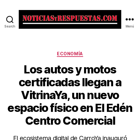
Search
Menú
Noticias
y
Respuestas
Categorías
ECONOMÍA
Los autos y motos
certificadas llegan a
VitrinaYa, un nuevo
espacio físico en El Edén
Centro Comercial
El ecosistema digital de CarroYa inauguró