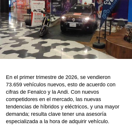
a
k
Vitrin
un
nuev
espac
físico
en
El
Edén
Centr
Comer
En el primer trimestre de 2026, se vendieron
73.659 vehículos nuevos, esto de acuerdo con
cifras de Fenalco y la Andi. Con nuevos
competidores en el mercado, las nuevas
tendencias de híbridos y eléctricos, y una mayor
demanda; resulta clave tener una asesoría
especializada a la hora de adquirir vehículo.