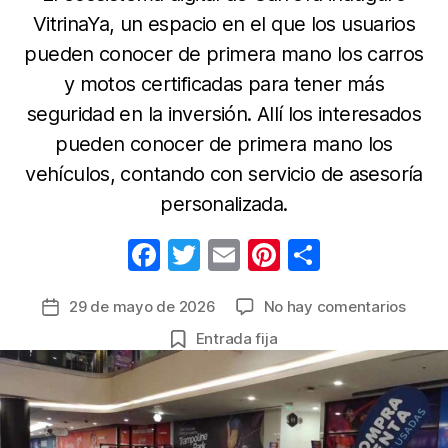
VitrinaYa, un espacio en el que los usuarios
pueden conocer de primera mano los carros
y motos certificadas para tener más
seguridad en la inversión. Allí los interesados
pueden conocer de primera mano los
vehículos, contando con servicio de asesoría
personalizada.
F
T
E
Pi
C
a
w
m
nt
o
en
29 de mayo de 2026
No hay comentarios
Fecha
c
itt
ail
er
m
Los
de
Entrada fija
e
er
e
p
autos
la
y
b
st
ar
entrada
moto
o
tir
certif
o
llega