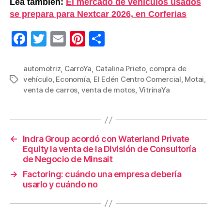
Lea también:
El mercado de vehículos usados
se prepara para Nextcar 2026, en Corferias
F
T
E
Pi
C
a
wi
m
nt
o
c
tt
ail
er
m
automotriz
,
CarroYa
,
Catalina Prieto
,
compra de
vehículo
,
Economía
,
El Edén Centro Comercial
,
Motai
,
Etiquetas
e
er
e
p
venta de carros
,
venta de motos
,
VitrinaYa
b
st
ar
o
tir
o
←
Indra Group acordó con Waterland Private
k
Equity la venta de la División de Consultoría
de Negocio de Minsait
→
Factoring: cuándo una empresa debería
usarlo y cuándo no