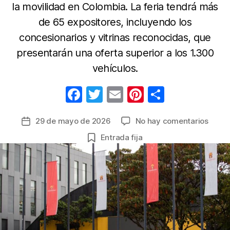
la movilidad en Colombia. La feria tendrá más
de 65 expositores, incluyendo los
concesionarios y vitrinas reconocidas, que
presentarán una oferta superior a los 1.300
vehículos.
F
T
E
Pi
C
a
w
m
nt
o
en
29 de mayo de 2026
No hay comentarios
Fecha
c
itt
ail
er
m
El
de
Entrada fija
e
er
e
p
merc
la
de
b
st
ar
entrada
vehíc
o
tir
usado
o
se
prepa
k
para
Nextc