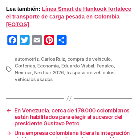
Lea también:
Línea Smart de Hankook fortalece
el transporte de carga pesada en Colombia
[FOTOS]
F
T
E
Pi
C
a
wi
m
nt
o
c
tt
ail
er
m
automotriz
,
Carlos Ruiz
,
compra de vehículo
,
Corferias
,
Economía
,
Eduardo Visbal
,
Fenalco
,
e
er
e
p
Etiquetas
Nextcar
,
Nextcar 2026
,
traspaso de vehículos
,
b
st
ar
vehículos usados
o
tir
o
k
←
En Venezuela, cerca de 179.000 colombianos
están habilitados para elegir al sucesor del
presidente Gustavo Petro
→
Una empresa colombiana lidera la integración