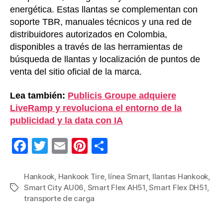
energética. Estas llantas se complementan con
soporte TBR, manuales técnicos y una red de
distribuidores autorizados en Colombia,
disponibles a través de las herramientas de
búsqueda de llantas y localización de puntos de
venta del sitio oficial de la marca.
Lea también:
Publicis Groupe adquiere
LiveRamp y revoluciona el entorno de la
publicidad y la data con IA
F
T
E
Pi
C
a
wi
m
nt
o
c
tt
ail
er
m
Hankook
,
Hankook Tire
,
línea Smart
,
llantas Hankook
,
Smart City AU06
,
Smart Flex AH51
,
Smart Flex DH51
,
Etiquetas
e
er
e
p
transporte de carga
b
st
ar