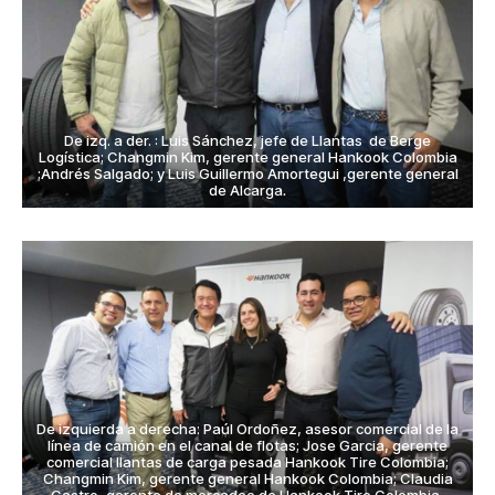
De izq. a der. : Luis Sánchez, jefe de Llantas de Berge
Logística; Changmin Kim, gerente general Hankook Colombia
;Andrés Salgado; y Luis Guillermo Amortegui ,gerente general
de Alcarga
.
De izquierda a derecha: Paúl Ordoñez, asesor comercial de la
línea de camión en el canal de flotas; Jose Garcia, gerente
comercial llantas de carga pesada Hankook Tire Colombia;
Changmin Kim, gerente general Hankook Colombia; Claudia