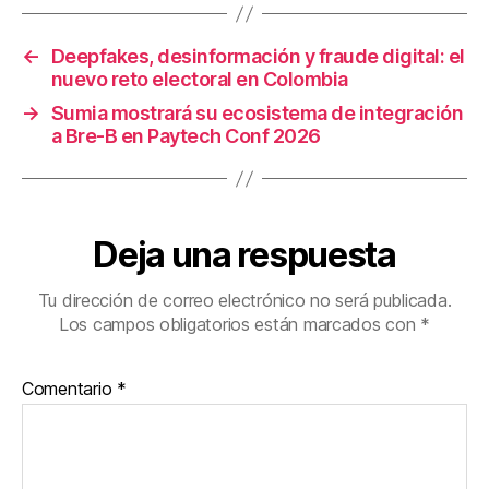
o
tir
o
←
Deepfakes, desinformación y fraude digital: el
k
nuevo reto electoral en Colombia
→
Sumia mostrará su ecosistema de integración
a Bre-B en Paytech Conf 2026
Deja una respuesta
Tu dirección de correo electrónico no será publicada.
Los campos obligatorios están marcados con
*
Comentario
*