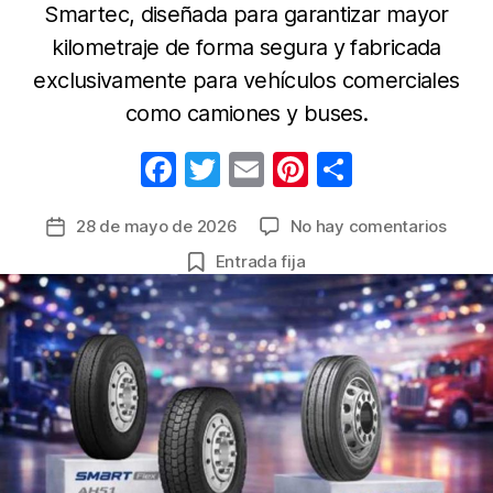
Smartec, diseñada para garantizar mayor
kilometraje de forma segura y fabricada
exclusivamente para vehículos comerciales
como camiones y buses.
F
T
E
Pi
C
a
w
m
nt
o
en
28 de mayo de 2026
No hay comentarios
Fecha
c
itt
ail
er
m
Línea
de
Entrada fija
e
er
e
p
Smar
la
de
b
st
ar
entrada
Hank
o
tir
forta
o
el
trans
k
de
carga
pesa
en