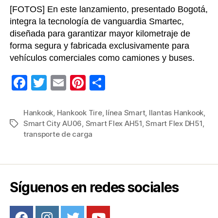
[FOTOS] En este lanzamiento, presentado Bogotá,
integra la tecnología de vanguardia Smartec,
diseñada para garantizar mayor kilometraje de
forma segura y fabricada exclusivamente para
vehículos comerciales como camiones y buses.
F
T
E
Pi
C
a
wi
m
nt
o
c
tt
ail
er
m
Hankook
,
Hankook Tire
,
línea Smart
,
llantas Hankook
,
Smart City AU06
,
Smart Flex AH51
,
Smart Flex DH51
,
Etiquetas
e
er
e
p
transporte de carga
b
st
ar
o
tir
o
Síguenos en redes sociales
k