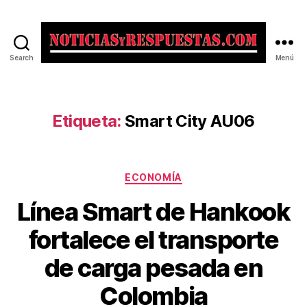
Search
Menú
Noticias
y
Respuestas
Etiqueta:
Smart City AU06
Categorías
ECONOMÍA
Línea Smart de Hankook
fortalece el transporte
de carga pesada en
Colombia