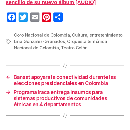
sencillo de su nuevo álbum [AUDIO]
F
T
E
Pi
C
a
wi
m
nt
o
c
tt
ail
er
m
Coro Nacional de Colombia
,
Cultura
,
entretenimiento
,
Lina González-Granados
,
Orquesta Sinfónica
Etiquetas
e
er
e
p
Nacional de Colombia
,
Teatro Colón
b
st
ar
o
tir
o
←
Bansat apoyará la conectividad durante las
k
elecciones presidenciales en Colombia
→
Programa Iraca entrega insumos para
sistemas productivos de comunidades
étnicas en 4 departamentos