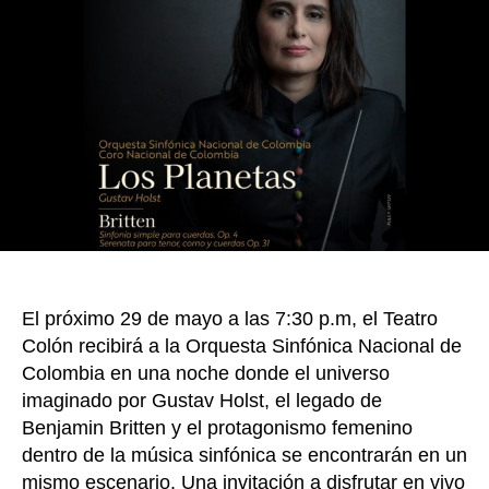
o
para
una
k
velad
de
poder
femen
dirigi
por
Lina
Gonzá
Gran
El próximo 29 de mayo a las 7:30 p.m, el Teatro
Colón recibirá a la Orquesta Sinfónica Nacional de
Colombia en una noche donde el universo
imaginado por Gustav Holst, el legado de
Benjamin Britten y el protagonismo femenino
dentro de la música sinfónica se encontrarán en un
mismo escenario. Una invitación a disfrutar en vivo