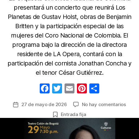
presentará un concierto que reunirá Los
Planetas de Gustav Holst, obras de Benjamin
Britten y la participación especial de las
mujeres del Coro Nacional de Colombia. El
programa bajo la dirección de la directora
residente de LA Opera, contará con la
participación del cornista Jonathan Concha y
el tenor César Gutiérrez.
F
T
E
Pi
C
a
w
m
nt
o
en
27 de mayo de 2026
No hay comentarios
Fecha
c
itt
ail
er
m
El
de
Entrada fija
e
er
e
p
Teatr
la
Colón
b
st
ar
entrada
está
o
tir
listo