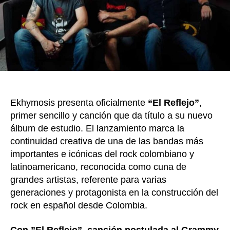
“El
Reflej
prime
sencil
de
su
nuev
álbu
Ekhymosis presenta oficialmente
“El Reflejo”
,
primer sencillo y canción que da título a su nuevo
álbum de estudio. El lanzamiento marca la
continuidad creativa de una de las bandas más
importantes e icónicas del rock colombiano y
latinoamericano, reconocida como cuna de
grandes artistas, referente para varias
generaciones y protagonista en la construcción del
rock en español desde Colombia.
Con ”El Reflejo”, canción postulada al Grammy