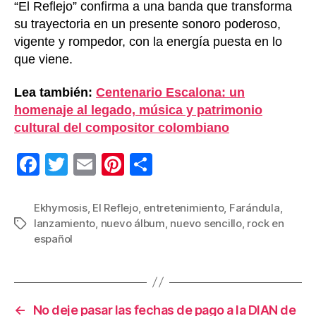
“El Reflejo” confirma a una banda que transforma
su trayectoria en un presente sonoro poderoso,
vigente y rompedor, con la energía puesta en lo
que viene.
Lea también:
Centenario Escalona: un
homenaje al legado, música y patrimonio
cultural del compositor colombiano
F
T
E
Pi
C
a
wi
m
nt
o
c
tt
ail
er
m
Ekhymosis
,
El Reflejo
,
entretenimiento
,
Farándula
,
lanzamiento
,
nuevo álbum
,
nuevo sencillo
,
rock en
Etiquetas
e
er
e
p
español
b
st
ar
o
tir
o
←
No deje pasar las fechas de pago a la DIAN de