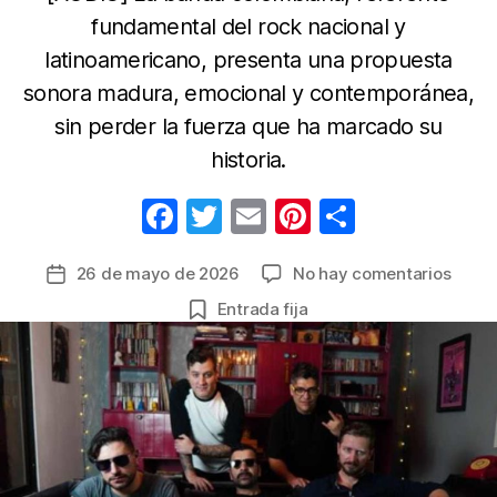
fundamental del rock nacional y
latinoamericano, presenta una propuesta
sonora madura, emocional y contemporánea,
sin perder la fuerza que ha marcado su
historia.
F
T
E
Pi
C
a
w
m
nt
o
en
26 de mayo de 2026
No hay comentarios
Fecha
c
itt
ail
er
m
Ekhym
de
Entrada fija
e
er
e
p
marc
la
el
b
st
ar
entrada
prese
o
tir
del
o
rock
en
k
españ
con