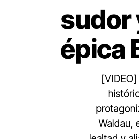
sudor 
épica 
[VIDEO] 
históri
protagoni
Waldau, 
lealtad y a