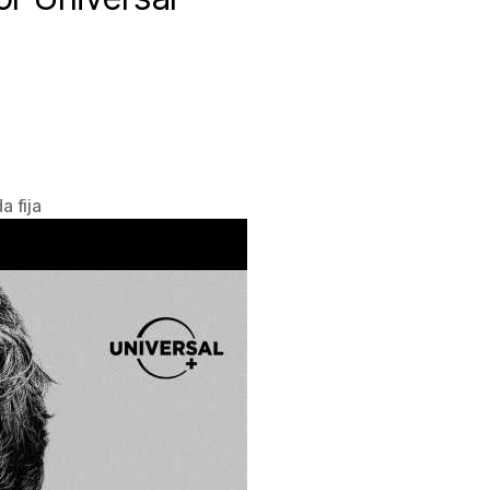
a fija
a