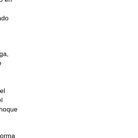
ado
ga,
e
el
l
choque
 forma