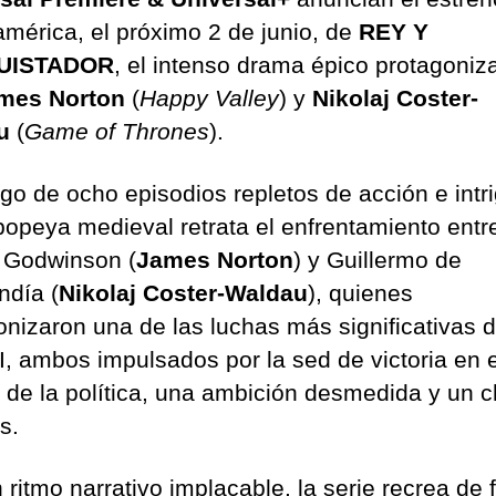
américa, el próximo 2 de junio, de
REY Y
UISTADOR
, el intenso drama épico protagoniz
mes Norton
(
Happy Valley
) y
Nikolaj Coster-
u
(
Game of Thrones
).
rgo de ocho episodios repletos de acción e intri
popeya medieval retrata el enfrentamiento entr
 Godwinson (
James Norton
) y Guillermo de
día (
Nikolaj Coster-Waldau
), quienes
onizaron una de las luchas más significativas d
XI, ambos impulsados por la sed de victoria en e
de la política, una ambición desmedida y un 
s.
 ritmo narrativo implacable, la serie recrea de