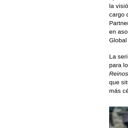
la visi
cargo 
Partne
en aso
Global 
La ser
para l
Reino
que si
más cé