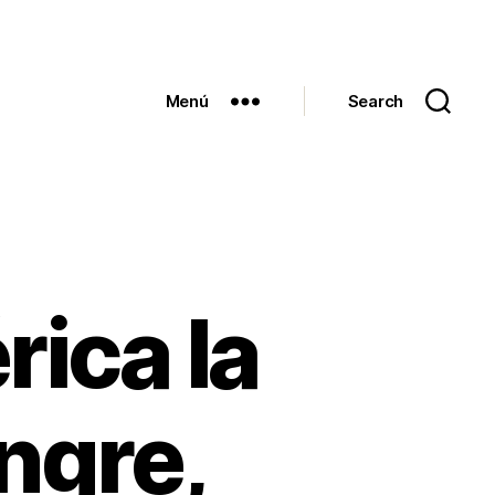
Menú
Search
rica la
ngre,