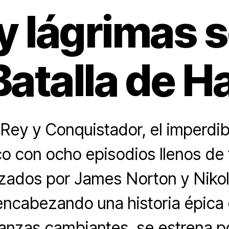
y lágrimas s
Batalla de H
Rey y Conquistador, el imperdi
co con ocho episodios llenos de
zados por James Norton y Nikol
encabezando una historia épica 
lianzas cambiantes, se estrena p