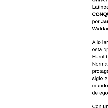
Latino
CONQ
por
Ja
Walda
A lo la
esta e
Harold
Norman
protag
siglo 
mundo 
de ego
Con un