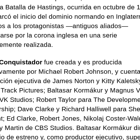
la Batalla de Hastings, ocurrida en octubre de 
rcó el inicio del dominio normando en Inglaterr
s a los protagonistas —antiguos aliados—
tarse por la corona inglesa en una serie
ntemente realizada.
 Conquistador
fue creada y es producida
ivamente por Michael Robert Johnson, y cuenta
ción ejecutiva de James Norton y Kitty Kaletsk
 Track Pictures; Baltasar Kormákur y Magnus V
VK Studios; Robert Taylor para The Developm
rship; Dave Clarke y Richard Halliwell para Sh
t; Ed Clarke, Robert Jones, Nikolaj Coster-Wal
y Martin de CBS Studios. Baltasar Kormákur dir
io de estreno y, como productor ejecutivo, sup