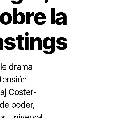
obre la
astings
ble drama
 tensión
aj Coster-
de poder,
or Universal