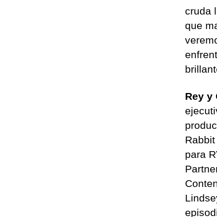
cruda 
que ma
veremo
enfren
brilla
Rey y
ejecut
produc
Rabbit
para R
Partne
Conten
Lindse
episod