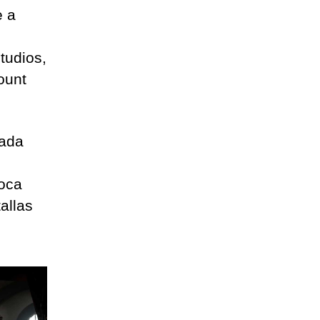
e a
tudios,
ount
gada
poca
allas