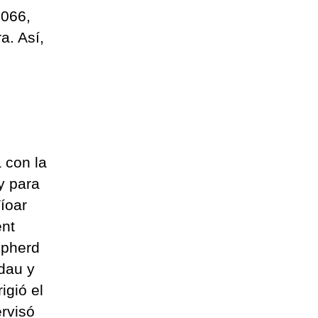
1066,
a. Así,
 con la
y para
íoar
ent
epherd
dau y
igió el
ervisó