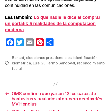
continuidad en las comunicaciones.
Lea también:
Lo que nadie le dice al comprar
un portátil: 5 realidades de la computación
moderna
F
T
E
Pi
C
a
wi
m
nt
o
c
tt
ail
er
m
Bansat
,
elecciones presidenciales
,
identificación
biométrica
,
Luis Guillermo Sandoval
,
reconocimiento
Etiquetas
e
er
e
p
facial
b
st
ar
o
tir
o
←
OMS confirma que ya son 13 los casos de
k
hantavirus vinculados al crucero neerlandés
MV Hondius