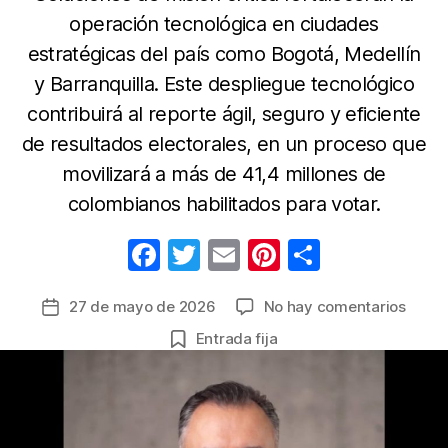
operación tecnológica en ciudades
estratégicas del país como Bogotá, Medellín
y Barranquilla. Este despliegue tecnológico
contribuirá al reporte ágil, seguro y eficiente
de resultados electorales, en un proceso que
movilizará a más de 41,4 millones de
colombianos habilitados para votar.
F
T
E
Pi
C
a
w
m
nt
o
en
27 de mayo de 2026
No hay comentarios
Fecha
c
itt
ail
er
m
Bansa
de
Entrada fija
e
er
e
p
apoya
la
la
b
st
ar
entrada
conec
o
tir
duran
o
las