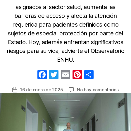
asignados al sector salud, aumenta las
barreras de acceso y afecta la atención
requerida para pacientes definidos como
sujetos de especial protección por parte del
Estado. Hoy, además enfrentan significativos
riesgos para su vida, advierte el Observatorio
ENHU.
F
T
E
Pi
C
a
w
m
nt
o
en
16 de enero de 2025
No hay comentarios
Fecha
c
itt
ail
er
m
Resol
de
e
er
e
p
tres
la
punto
b
st
ar
entrada
clave,
o
tir
esper
o
para