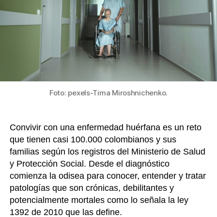
pacie
k
con
enfe
huérf
en
Colom
Foto: pexels-Tima Miroshnichenko.
Convivir con una enfermedad huérfana es un reto
que tienen casi 100.000 colombianos y sus
familias según los registros del Ministerio de Salud
y Protección Social. Desde el diagnóstico
comienza la odisea para conocer, entender y tratar
patologías que son crónicas, debilitantes y
potencialmente mortales como lo señala la ley
1392 de 2010 que las define.