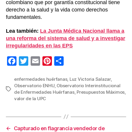
colombiano que por garantía constitucional tiene
derecho a la salud y la vida como derechos
fundamentales.
Lea también:
La Junta Médica Nacional llama a
una reforma del sistema de salud y a investigar
irregularidades en las EPS
F
T
E
Pi
C
a
wi
m
nt
o
c
tt
ail
er
m
enfermedades huérfanas
,
Luz Victoria Salazar
,
Observatorio ENHU
,
Observatorio Interinstitucional
e
er
e
p
Etiquetas
de Enfermedades Huérfanas
,
Presupuestos Máximos
,
b
st
ar
valor de la UPC
o
tir
o
k
←
Capturado en flagrancia vendedor de